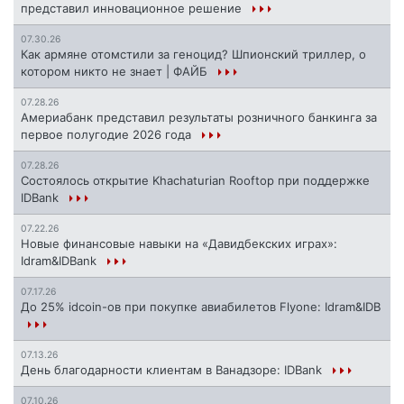
представил инновационное решение
07.30.26
Как армяне отомстили за геноцид? Шпионский триллер, о
котором никто не знает | ФАЙБ
07.28.26
Америабанк представил результаты розничного банкинга за
первое полугодие 2026 года
07.28.26
Состоялось открытие Khachaturian Rooftop при поддержке
IDBank
07.22.26
Новые финансовые навыки на «Давидбекских играх»:
Idram&IDBank
07.17.26
До 25% idcoin-ов при покупке авиабилетов Flyone: Idram&IDB
07.13.26
День благодарности клиентам в Ванадзоре: IDBank
07.10.26