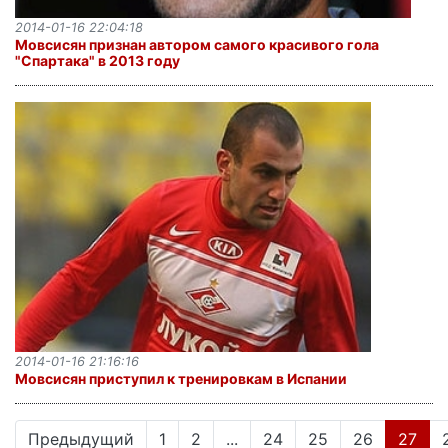
2014-01-16 22:04:18
Мовсисян признан автором самого красивого гола
"Спартака" в 2013 году
2014-01-16 21:16:16
Мовсисян приступил к тренировкам в Испании
(cur
Предыдущий
1
2
...
24
25
26
27