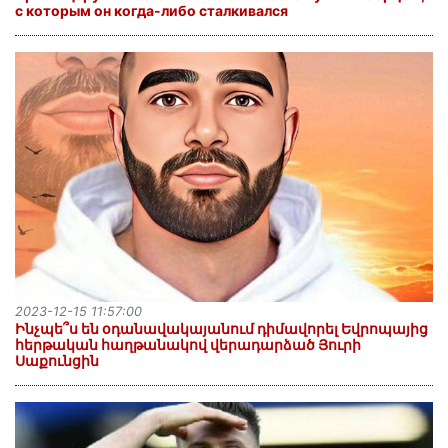
с которым он когда-либо сталкивался
2023-12-15 11:57:00
Ինչպե՞ս են օդանավակայանում դիմավորել Եվրոպայից
հերթական հաղթանակով վերադարձած Յուրի
Սաքունցին