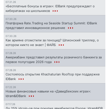
07.31.26
«Бесплатные бонусы в играх»: IDBank предупреждает о
кибератаках на школьников
07.30.26
Платформа Rate.Trading на Seaside Startup Summit: IDBank
представил инновационное решение
07.30.26
Как армяне отомстили за геноцид? Шпионский триллер, о
котором никто не знает | ФАЙБ
07.28.26
Америабанк представил результаты розничного банкинга за
первое полугодие 2026 года
07.28.26
Состоялось открытие Khachaturian Rooftop при поддержке
IDBank
07.22.26
Новые финансовые навыки на «Давидбекских играх»:
Idram&IDBank
07.17.26
До 25% idcoin-ов при покупке авиабилетов Flyone: Idram&IDB