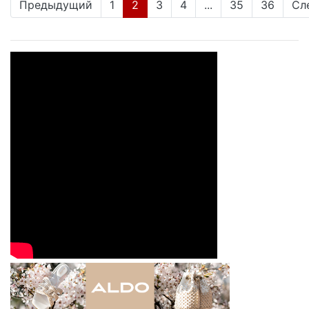
(current)
Предыдущий
1
2
3
4
...
35
36
Сл