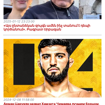
2025-01-12 23:23:00
«Այս ընտանեկան զույգն ամեն ինչ տանում է դեպի
կործանում». Բագրատ Սրբազան
2024-12-08 11:58:00
Арман Царукян назвал Хамзата Чимаева лучшим борцом,