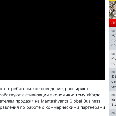
ЛЕ
08.
«С
пр
бр
08.
Mo
по
08.
ID
с 
сп
т потребительское поведение, расширяют
собствуют активизации экономики: тему «Когда
08.
Id
телем продаж» на Mantashyants Global Business
St
правления по работе с коммерческими партнерами
08.