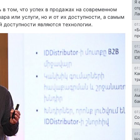
Я 
сп
 в том, что успех в продажах на современном
Л
ара или услуги, но и от их доступности, а самым
 доступности являются технологии.
07.
«Б
пр
07.
Пл
ID
07.
Ка
тр
07.
Ам
ба
07.
Со
по
07.
Но