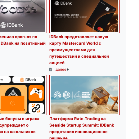
менило прогноз по
IDBank представляет новую
IDBank на позитивный
карту Mastercard World с
преимуществами для
путешествий и специальной
акцией
далее
е бонусы в играх»:
Платформа Rate.Trading на
едупреждает о
Seaside Startup Summit: IDBank
ах на школьников
представил инновационное
решение