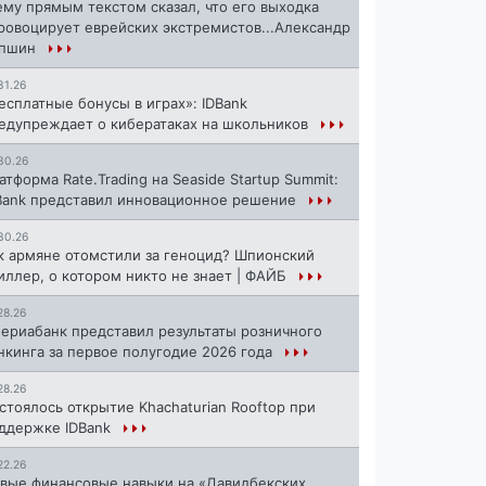
ему прямым текстом сказал, что его выходка
ровоцирует еврейских экстремистов...Александр
апшин
31.26
есплатные бонусы в играх»: IDBank
едупреждает о кибератаках на школьников
30.26
атформа Rate.Trading на Seaside Startup Summit:
Bank представил инновационное решение
30.26
к армяне отомстили за геноцид? Шпионский
иллер, о котором никто не знает | ФАЙБ
28.26
ериабанк представил результаты розничного
нкинга за первое полугодие 2026 года
28.26
стоялось открытие Khachaturian Rooftop при
ддержке IDBank
22.26
вые финансовые навыки на «Давидбекских