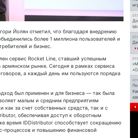
иг
07.
До
Id
игори Йолян отметил, что благодаря внедрению
07.
бъединились более 1 миллиона пользователей и
Де
требителей и бизнес.
лен сервис Rocket Line, ставший успешным
07.
«М
а армянском рынке. Сегодня в рамках сервиса
«С
говоров, а каждый день им пользуются порядка
07.
По
Ка
одход был применен и для бизнеса — так была
аз
озволяет малым и средним предприятиям
 как за счет собственных средств, так и с
ibutor, обеспечивая доступ к оборотным
же время IDDistributor способствует сокращению
ес-процессов и повышению финансовой