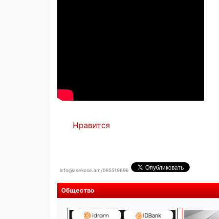
Нравится
info@asekose.am/095519696
Общество