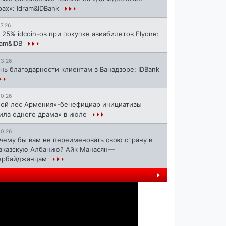
рах»: Idram&IDBank
17.26
 25% idcoin-ов при покупке авиабилетов Flyone:
ram&IDB
13.26
нь благодарности клиентам в Ванадзоре: IDBank
10.26
ой лес Армения»-бенефициар инициативы
ила одного драма» в июле
10.26
чему бы вам не переименовать свою страну в
вказскую Албанию? Айк Манасян—
ербайджанцам