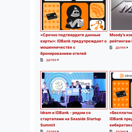
«Срочно подтвердите данные
Moody’s из
карты»: IDBank предупреждает о
рейтингам 
мошенничестве с
далее
бронированием отелей
далее
Idram и IDBank - рядом со
«Бесплатны
стартапами на Seaside Startup
IDBank пр
Summit
кибератак
далее
далее