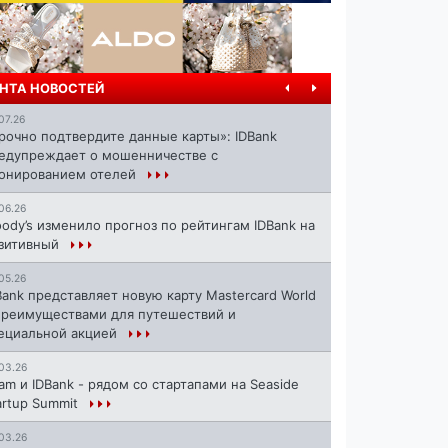
НТА НОВОСТЕЙ
07.26
рочно подтвердите данные карты»: IDBank
едупреждает о мошенничестве с
онированием отелей
06.26
ody’s изменило прогноз по рейтингам IDBank на
зитивный
05.26
Bank представляет новую карту Mastercard World
преимуществами для путешествий и
ециальной акцией
03.26
ram и IDBank - рядом со стартапами на Seaside
artup Summit
03.26