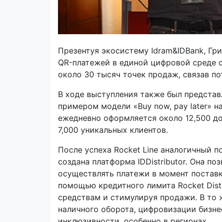
Презентуя экосистему Idram&IDBank, Гр
QR-платежей в единой цифровой среде о
около 30 тысяч точек продаж, связав по
В ходе выступления также был представ
примером модели «Buy now, pay later» н
ежедневно оформляется около 12,500 до
7,000 уникальных клиентов.
После успеха Rocket Line аналогичный п
создана платформа IDDistributor. Она п
осуществлять платежи в момент поставки
помощью кредитного лимита Rocket Distr
средствам и стимулируя продажи. В то 
наличного оборота, цифровизации бизн
инклюзивности, особенно в регионах.