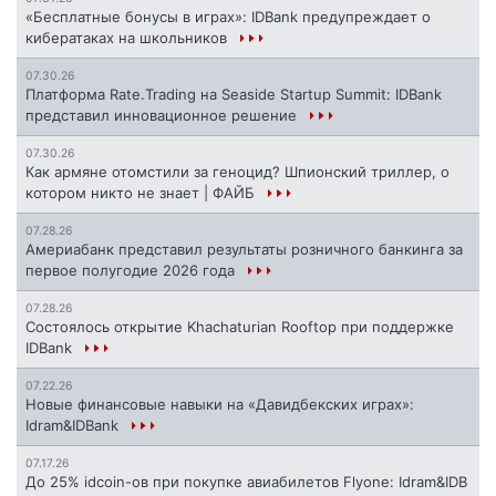
«Бесплатные бонусы в играх»: IDBank предупреждает о
кибератаках на школьников
07.30.26
Платформа Rate.Trading на Seaside Startup Summit: IDBank
представил инновационное решение
07.30.26
Как армяне отомстили за геноцид? Шпионский триллер, о
котором никто не знает | ФАЙБ
07.28.26
Америабанк представил результаты розничного банкинга за
первое полугодие 2026 года
07.28.26
Состоялось открытие Khachaturian Rooftop при поддержке
IDBank
07.22.26
Новые финансовые навыки на «Давидбекских играх»:
Idram&IDBank
07.17.26
До 25% idcoin-ов при покупке авиабилетов Flyone: Idram&IDB