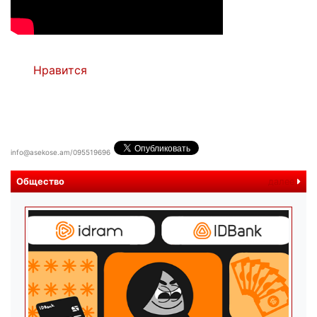
Нравится
info@asekose.am/095519696
Общество
далее