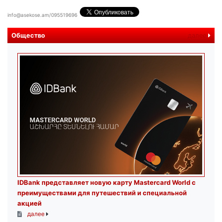
info@asekose.am/095519696
Общество
далее
IDBank представляет новую карту Mastercard World с
преимуществами для путешествий и специальной
акцией
далее