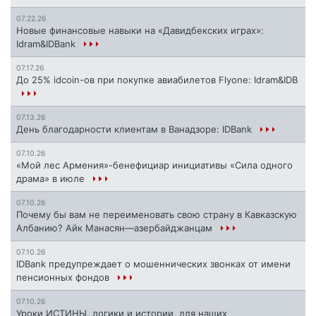
07.22.26
Новые финансовые навыки на «Давидбекских играх»:
Idram&IDBank
07.17.26
До 25% idcoin-ов при покупке авиабилетов Flyone: Idram&IDB
07.13.26
День благодарности клиентам в Ванадзоре: IDBank
07.10.26
«Мой лес Армения»-бенефициар инициативы «Сила одного
драма» в июле
07.10.26
Почему бы вам не переименовать свою страну в Кавказскую
Албанию? Айк Манасян—азербайджанцам
07.10.26
IDBank предупреждает о мошеннических звонках от имени
пенсионных фондов
07.10.26
Уроки ИСТИНЫ, логики и истории, для наших