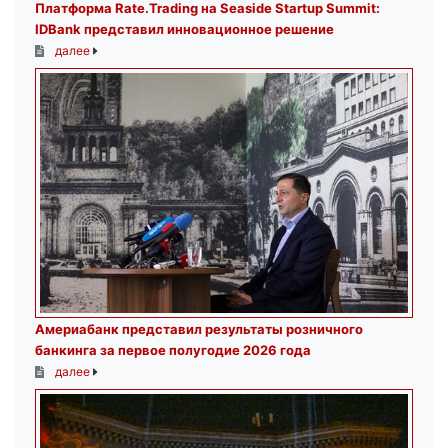
Платформа Rate.Trading на Seaside Startup Summit:
IDBank представил инновационное решение
далее
Америабанк представил результаты розничного
банкинга за первое полугодие 2026 года
далее