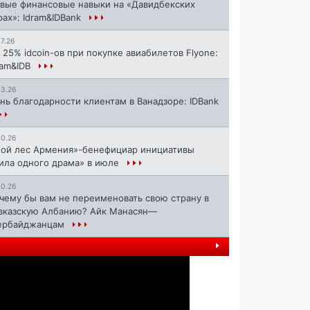
вые финансовые навыки на «Давидбекских
рах»: Idram&IDBank
17.26
 25% idcoin-ов при покупке авиабилетов Flyone:
ram&IDB
13.26
нь благодарности клиентам в Ванадзоре: IDBank
10.26
ой лес Армения»-бенефициар инициативы
ила одного драма» в июле
10.26
чему бы вам не переименовать свою страну в
вказскую Албанию? Айк Манасян—
ербайджанцам