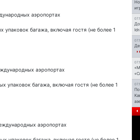
Но
иг
ждународных аэропортах
07.
До
х упаковок багажа, включая гостя (не более 1
Id
07.
Де
07.
«М
международных аэропортах
«С
ых упаковок багажа, включая гостя (не более 1
07.
По
Ка
аз
международных аэропортах
ых упаковок багажа, включая гостя (не более 1