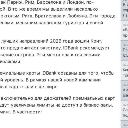
ак Париж, Рим, Барселона и Лондон, по-
Я 
ой. В то же время мы выделили несколько
сп
кгольм, Рига, Братислава и Любляна. Эти города
Л
енами, меньшим наплывом туристов и своей
07.
«Б
пр
 лучших направлений 2026 года вошли Крит,
07.
кто предпочитает экзотику, IDBank рекомендует
Пл
льские острова. Эти места славятся своими
ID
йзажами.
07.
Ка
ремиальные карты IDBank созданы для того, чтобы
тр
й уровень. В рамках нашей новой кампании
07.
ых карт стали еще шире.
Ам
ба
а включительно для держателей премиальных карт
te будут увеличены лимиты на доступ в бизнес-залы,
07.
Со
минг. В частности:
по
07.