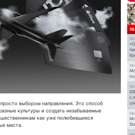
ЛЕ
08.
«С
пр
бр
08.
Mo
по
08.
ID
с 
 просто выбором направления. Это способ
сп
 разные культуры и создать незабываемые
08.
тешественникам как уже полюбившиеся
Id
St
ые места.
08.