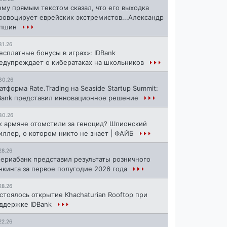
ему прямым текстом сказал, что его выходка
ровоцирует еврейских экстремистов...Александр
апшин
31.26
есплатные бонусы в играх»: IDBank
едупреждает о кибератаках на школьников
30.26
атформа Rate.Trading на Seaside Startup Summit:
Bank представил инновационное решение
30.26
к армяне отомстили за геноцид? Шпионский
иллер, о котором никто не знает | ФАЙБ
28.26
ериабанк представил результаты розничного
нкинга за первое полугодие 2026 года
28.26
стоялось открытие Khachaturian Rooftop при
ддержке IDBank
22.26