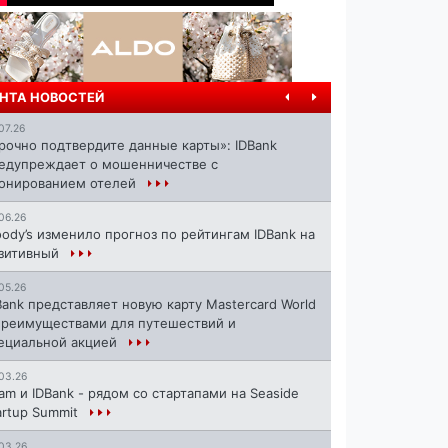
НТА НОВОСТЕЙ
07.26
рочно подтвердите данные карты»: IDBank
едупреждает о мошенничестве с
онированием отелей
06.26
ody’s изменило прогноз по рейтингам IDBank на
зитивный
05.26
Bank представляет новую карту Mastercard World
преимуществами для путешествий и
ециальной акцией
03.26
ram и IDBank - рядом со стартапами на Seaside
artup Summit
03.26