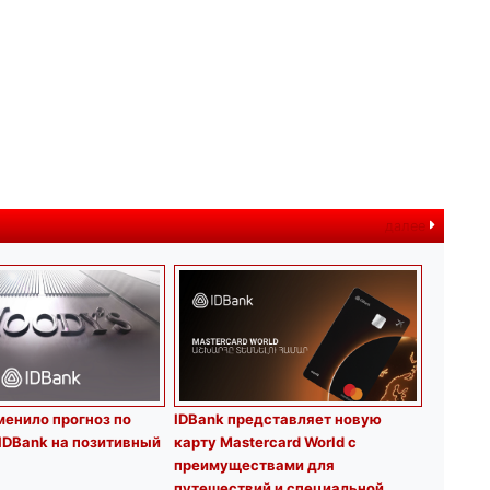
далее
менило прогноз по
IDBank представляет новую
IDBank на позитивный
карту Mastercard World с
преимуществами для
путешествий и специальной