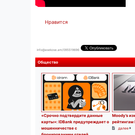
Нравится
info@asekose.am/095519696
Общество
«Срочно подтвердите данные
Moody’s из
карты»: IDBank предупреждает о
рейтингам 
мошенничестве с
далее
бронированием отелей