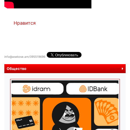
Нравится
info@asekose.am/095519696
Общество
далее