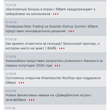
07.31.26
«Бесплатные бонусы в играх»: IDBank предупреждает о
кибератаках на школьников
07.30.26
Платформа Rate.Trading на Seaside Startup Summit: IDBank
представил инновационное решение
07.30.26
Как армяне отомстили за геноцид? Шпионский триллер, о
котором никто не знает | ФАЙБ
07.28.26
Америабанк представил результаты розничного банкинга за
первое полугодие 2026 года
07.28.26
Состоялось открытие Khachaturian Rooftop при поддержке
IDBank
07.22.26
Новые финансовые навыки на «Давидбекских играх»:
Idram&IDBank
07.17.26