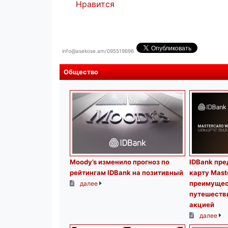
Нравится
info@asekose.am/095519696
Общество
Moody’s изменило прогноз по
IDBank пре
рейтингам IDBank на позитивный
карту Mast
преимущес
далее
путешеств
акцией
далее