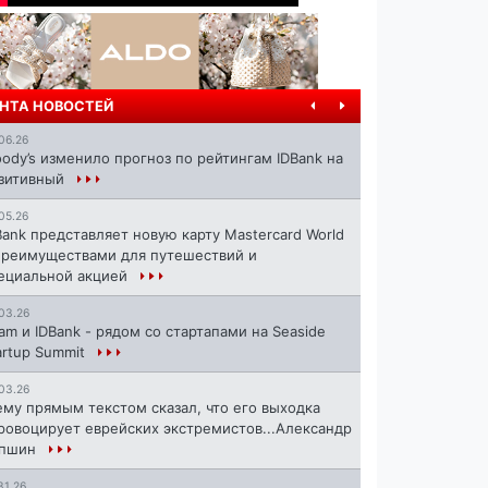
НТА НОВОСТЕЙ
06.26
ody’s изменило прогноз по рейтингам IDBank на
зитивный
05.26
Bank представляет новую карту Mastercard World
преимуществами для путешествий и
ециальной акцией
03.26
ram и IDBank - рядом со стартапами на Seaside
artup Summit
03.26
ему прямым текстом сказал, что его выходка
ровоцирует еврейских экстремистов...Александр
апшин
31.26