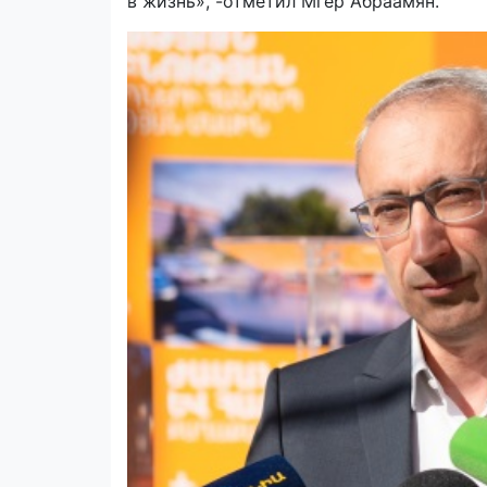
в жизнь», -отметил Мгер Абраамян.