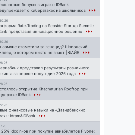
есплатные бонусы в играх»: IDBank
едупреждает о кибератаках на школьников
30.26
атформа Rate.Trading на Seaside Startup Summit:
Bank представил инновационное решение
30.26
к армяне отомстили за геноцид? Шпионский
иллер, о котором никто не знает | ФАЙБ
28.26
ериабанк представил результаты розничного
нкинга за первое полугодие 2026 года
28.26
стоялось открытие Khachaturian Rooftop при
ддержке IDBank
22.26
вые финансовые навыки на «Давидбекских
рах»: Idram&IDBank
17.26
 25% idcoin-ов при покупке авиабилетов Flyone: