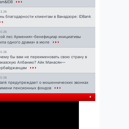
ram&IDB
13.26
нь благодарности клиентам в Ванадзоре: IDBank
10.26
ой лес Армения»-бенефициар инициативы
ила одного драма» в июле
10.26
чему бы вам не переименовать свою страну в
вказскую Албанию? Айк Манасян—
ербайджанцам
10.26
Bank предупреждает о мошеннических звонках
 имени пенсионных фондов