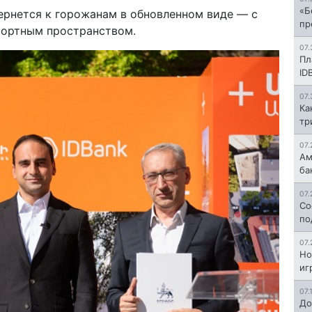
«Б
ернется к горожанам в обновленном виде — с
пр
фортным пространством.
07.
Пл
ID
07.
Ка
тр
07.
Ам
ба
07.
Со
по
07.
Но
иг
07.
До