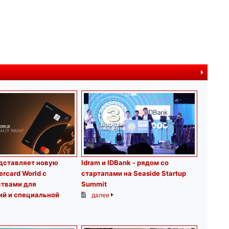
далее
дставляет новую
Idram и IDBank - рядом со
ercard World с
стартапами на Seaside Startup
твами для
Summit
ий и специальной
далее