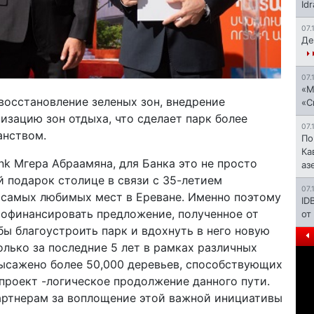
Id
07.
Де
07.
«М
осстановление зеленых зон, внедрение
«С
зацию зон отдыха, что сделает парк более
07.
анством.
По
Ка
nk Мгера Абраамяна, для Банка это не просто
аз
й подарок столице в связи с 35-летием
07.
 самых любимых мест в Ереване. Именно поэтому
ID
рофинансировать предложение, полученное от
от
бы благоустроить парк и вдохнуть в него новую
олько за последние 5 лет в рамках различных
ысажено более 50,000 деревьев, способствующих
проект -логическое продолжение данного пути.
артнерам за воплощение этой важной инициативы