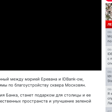
ЛЕ
08.
Mo
по
08.
ID
с 
сп
08.
Id
нный между мэрией Еревана и IDBank-ом,
St
ммы по благоустройству сквера Московян.
08.
Я 
ия Банка, станет подарком для столицы и ее
сп
ественных пространств и улучшение зеленой
Л
07.