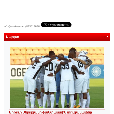
info@asekose.am/095519696
Սպորտ
далее
Արթուր Սերոբյանի ֆանտաստիկ տուգանայինը