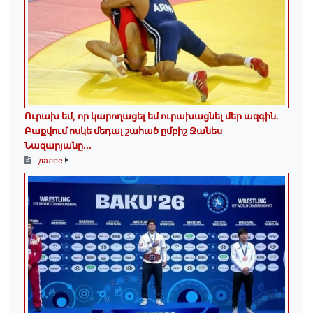
Ուրախ եմ, որ կարողացել եմ ուրախացնել մեր ազգին.
Բաքվում ոսկե մեդալ շահած ըմբիշ Ջանես
Նազարյանը...
далее