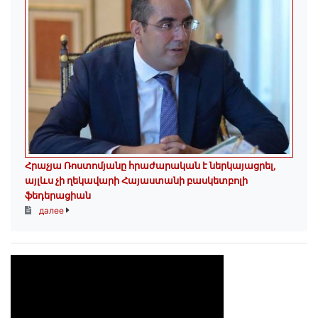
Հրաչյա Ռոստոմյանը հրաժարական է ներկայացրել,
այլևս չի ղեկավարի Հայաստանի բասկետբոլի
ֆեդերացիան
далее