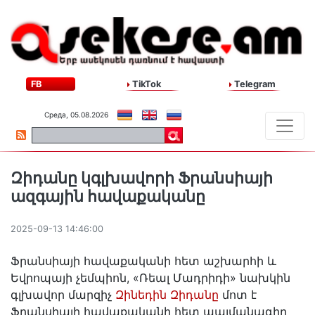
FB
TikTok
Telegram
Среда, 05.08.2026
Զիդանը կգլխավորի Ֆրանսիայի
ազգային հավաքականը
2025-09-13 14:46:00
Ֆրանսիայի հավաքականի հետ աշխարհի և
Եվրոպայի չեմպիոն, «Ռեալ Մադրիդի» նախկին
գլխավոր մարզիչ
Զինեդին Զիդանը
մոտ է
Ֆրանսիայի հավաքականի հետ պայմանագիր