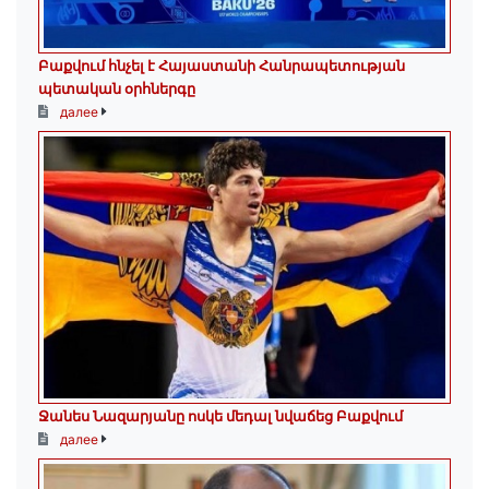
Բաքվում հնչել է Հայաստանի Հանրապետության
պետական օրհներգը
далее
Ջանես Նազարյանը ոսկե մեդալ նվաճեց Բաքվում
далее