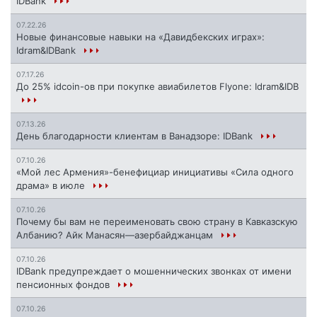
IDBank
07.22.26
Новые финансовые навыки на «Давидбекских играх»:
Idram&IDBank
07.17.26
До 25% idcoin-ов при покупке авиабилетов Flyone: Idram&IDB
07.13.26
День благодарности клиентам в Ванадзоре: IDBank
07.10.26
«Мой лес Армения»-бенефициар инициативы «Сила одного
драма» в июле
07.10.26
Почему бы вам не переименовать свою страну в Кавказскую
Албанию? Айк Манасян—азербайджанцам
07.10.26
IDBank предупреждает о мошеннических звонках от имени
пенсионных фондов
07.10.26