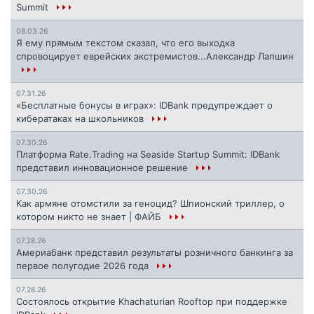
Summit
08.03.26
Я ему прямым текстом сказал, что его выходка
спровоцирует еврейских экстремистов...Александр Лапшин
07.31.26
«Бесплатные бонусы в играх»: IDBank предупреждает о
кибератаках на школьников
07.30.26
Платформа Rate.Trading на Seaside Startup Summit: IDBank
представил инновационное решение
07.30.26
Как армяне отомстили за геноцид? Шпионский триллер, о
котором никто не знает | ФАЙБ
07.28.26
Америабанк представил результаты розничного банкинга за
первое полугодие 2026 года
07.28.26
Состоялось открытие Khachaturian Rooftop при поддержке