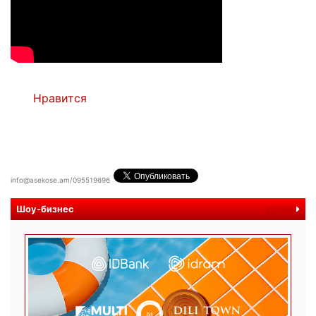
Нравится
info@asekose.am/095519696
Шоу-бизнес
далее