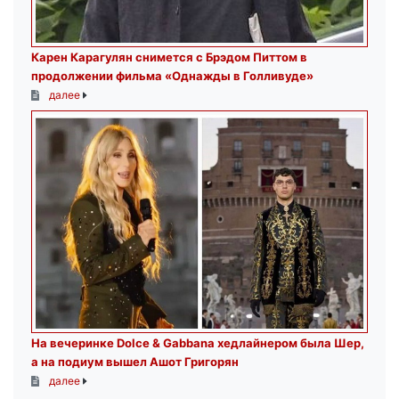
Карен Карагулян снимется с Брэдом Питтом в
продолжении фильма «Однажды в Голливуде»
далее
На вечеринке Dolce & Gabbana хедлайнером была Шер,
а на подиум вышел Ашот Григорян
далее