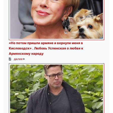
«Но потом пришли армяне и вернули меня в
Кисловодск» . Любовь Успенская о любви к
Армянскому народу
далее