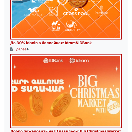
До 30% idocin в бассейнах: Idram&IDBank
далее
Добро пожаловать на ID павильон: Big Christmas Market