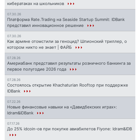
кибератаках на школьников
07.30.26
Платформа Rate.Trading на Seaside Startup Summit: IDBank
представил инновационное решение
07.30.26
Как армяне отомстили за геноцид? Шпионский триллер, о
котором никто не знает | ФАЙБ
07.28.26
Америабанк представил результаты розничного банкинга за
первое полугодие 2026 года
07.28.26
Состоялось открытие Khachaturian Rooftop при поддержке
IDBank
07.22.26
Новые финансовые навыки на «Давидбекских играх»:
Idram&IDBank
07.17.26
До 25% idcoin-ов при покупке авиабилетов Flyone: Idram&IDB