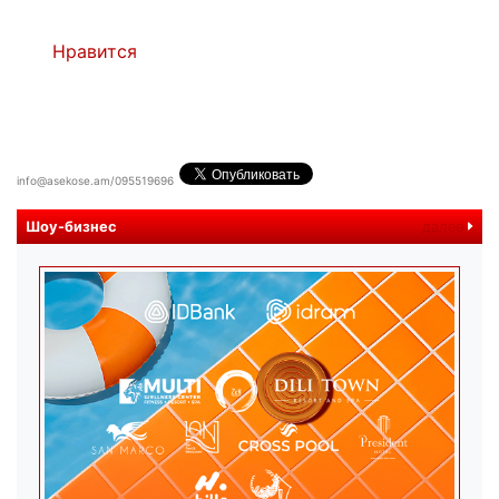
Нравится
info@asekose.am/095519696
Шоу-бизнес
далее