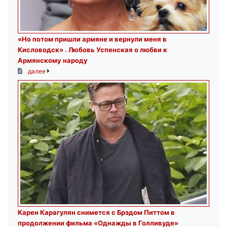
«Но потом пришли армяне и вернули меня в
Кисловодск» . Любовь Успенская о любви к
Армянскому народу
далее
Карен Карагулян снимется с Брэдом Питтом в
продолжении фильма «Однажды в Голливуде»