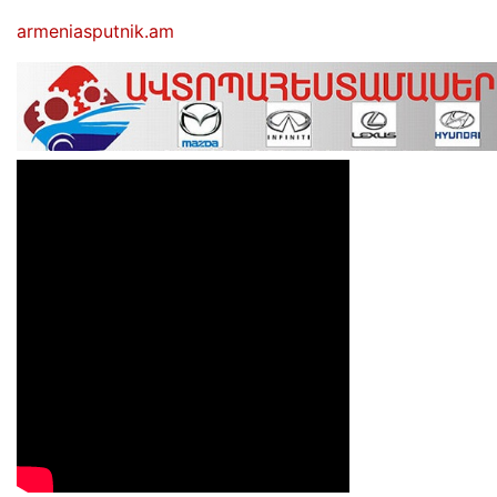
armeniasputnik.am