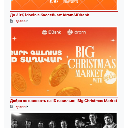
До 30% idocin в бассейнах: Idram&IDBank
далее
Добро пожаловать на ID павильон: Big Christmas Market
далее