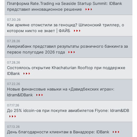
Платформа Rate.Trading на Seaside Startup Summit: IDBank
представил инновационное решение
07.30.26
Как армяне отомстили за геноцид? Шпионский триллер, о
котором никто не знает | ФАЙБ
07.28.26
Америабанк представил результаты розничного банкинга за
первое полугодие 2026 года
07.28.26
Состоялось открытие Khachaturian Rooftop при поддержке
IDBank
07.22.26
Новые финансовые навыки на «Давидбекских играх»:
Idram&IDBank
07.17.26
До 25% idcoin-ов при покупке авиабилетов Flyone: Idram&IDB
07.13.26
День благодарности клиентам в Ванадзоре: IDBank