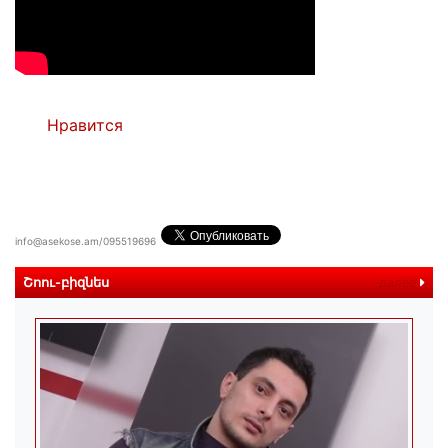
Нравится
info@asekose.am/095519696
Շոու-բիզնես
далее