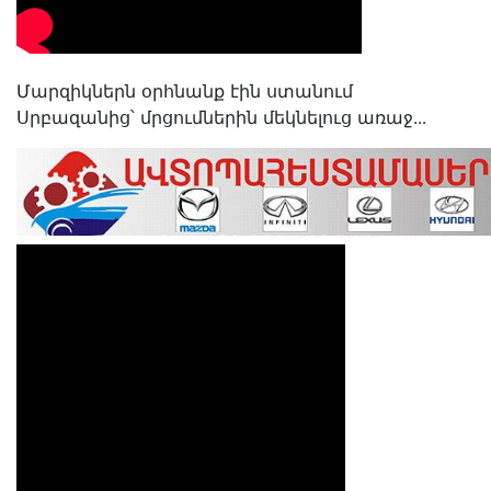
Մարզիկներն օրհնանք էին ստանում
Սրբազանից՝ մրցումներին մեկնելուց առաջ․․․