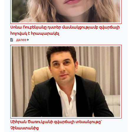
Սոնա Ռուբենյանը դստեր մասնակցությամբ զվարճալի
հոլովակ է հրապարակել
далее
Միհրան Ծառուկյանի զվարճալի տեսանյութը՝
Չինաստանից