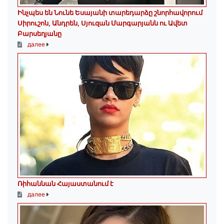
Ինչպես են Նունե Եսայանի տարեդարձը շնորհավորում
Սիրուշոն, Անդրեն, Սյուզան Մարգարյանն ու Ավետ
Բարսեղյանը
далее
Ռիհաննան Հայաստանում է
далее