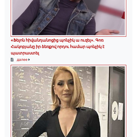
«Ֆելոն հիվանդանոցից պոնչիկ ա ուզել». Գոռ
Հակոբյանը իր ձեռքով որդու համար պոնչիկ է
պատրաստել
далее