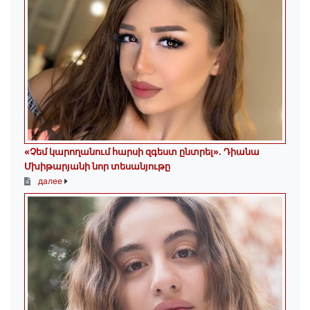
«Չեմ կարողանում հարսի զգեստ ընտրել». Դիանա
Մխիթարյանի նոր տեսանյութը
далее