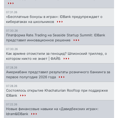
07.31.26
«Бесплатные бонусы в играх»: IDBank предупреждает о
кибератаках на школьников
07.30.26
Платформа Rate.Trading на Seaside Startup Summit: IDBank
представил инновационное решение
07.30.26
Как армяне отомстили за геноцид? Шпионский триллер, о
котором никто не знает | ФАЙБ
07.28.26
Америабанк представил результаты розничного банкинга за
первое полугодие 2026 года
07.28.26
Состоялось открытие Khachaturian Rooftop при поддержке
IDBank
07.22.26
Новые финансовые навыки на «Давидбекских играх»:
Idram&IDBank