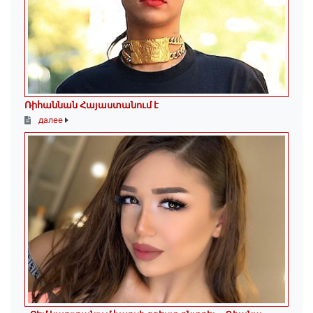
Ռիհաննան Հայաստանում է
далее