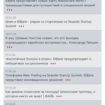
IDBank представляет новую карту Mastercard World с
преимуществами для путешествий и специальной акцией
08.03.26
Idram и IDBank - рядом со стартапами на Seaside Startup
Summit
08.03.26
Я ему прямым текстом сказал, что его выходка
спровоцирует еврейских экстремистов...Александр Лапшин
07.31.26
«Бесплатные бонусы в играх»: IDBank предупреждает о
кибератаках на школьников
07.30.26
Платформа Rate.Trading на Seaside Startup Summit: IDBank
представил инновационное решение
07.30.26
Как армяне отомстили за геноцид? Шпионский триллер, о
котором никто не знает | ФАЙБ
07.28.26