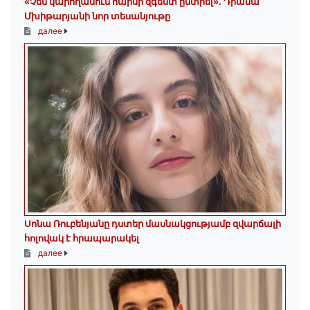
«Չեմ կարողանում հարսի զգեստ ընտրել». Դիանա
Մխիթարյանի նոր տեսանյութը
далее
Սոնա Ռուբենյանը դստեր մասնակցությամբ զվարճալի
հոլովակ է հրապարակել
далее