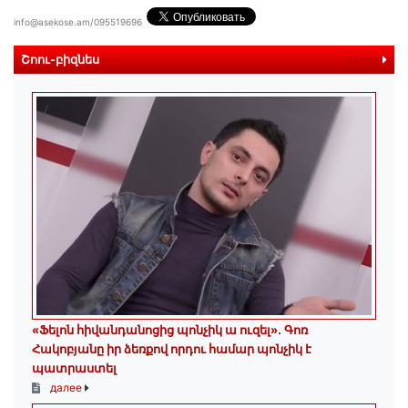
info@asekose.am/095519696
Շոու-բիզնես
далее
«Ֆելոն հիվանդանոցից պոնչիկ ա ուզել». Գոռ
Հակոբյանը իր ձեռքով որդու համար պոնչիկ է
պատրաստել
далее