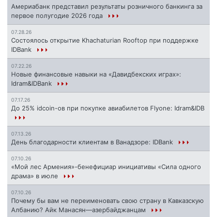
Америабанк представил результаты розничного банкинга за
первое полугодие 2026 года
07.28.26
Состоялось открытие Khachaturian Rooftop при поддержке
IDBank
07.22.26
Новые финансовые навыки на «Давидбекских играх»:
Idram&IDBank
07.17.26
До 25% idcoin-ов при покупке авиабилетов Flyone: Idram&IDB
07.13.26
День благодарности клиентам в Ванадзоре: IDBank
07.10.26
«Мой лес Армения»-бенефициар инициативы «Сила одного
драма» в июле
07.10.26
Почему бы вам не переименовать свою страну в Кавказскую
Албанию? Айк Манасян—азербайджанцам