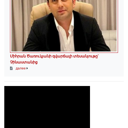
Միհրան Ծառուկյանի զվարճալի տեսանյութը՝
Չինաստանից
далее