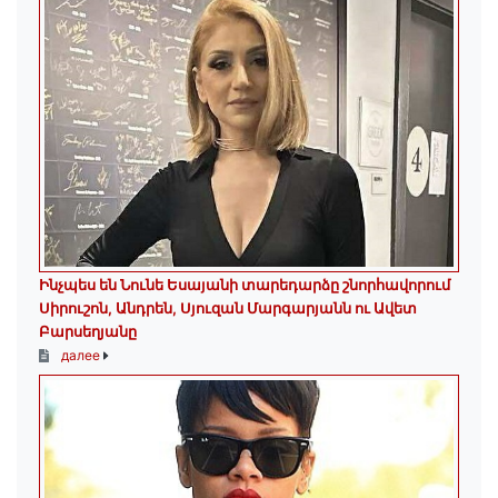
Ինչպես են Նունե Եսայանի տարեդարձը շնորհավորում
Սիրուշոն, Անդրեն, Սյուզան Մարգարյանն ու Ավետ
Բարսեղյանը
далее