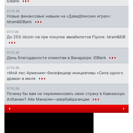
IDBank
07.22.26
Новые финансовые навыки на «Давидбекских играх»:
Idram&IDBank
07.17.26
До 25% idcoin-ов при покупке авиабилетов Flyone: Idram&IDB
07.13.26
День благодарности клиентам в Ванадзоре: IDBank
07.10.26
«Мой лес Армения»-бенефициар инициативы «Сила одного
драма» в июле
07.10.26
Почему бы вам не переименовать свою страну в Кавказскую
Албанию? Айк Манасян—азербайджанцам