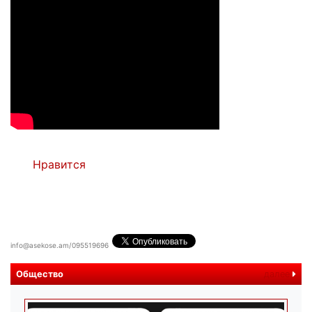
Нравится
info@asekose.am/095519696
Общество
далее