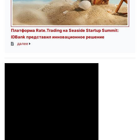
Платформа Rate.Trading на Seaside Startup Summit:
IDBank представил инновационное решение
далее