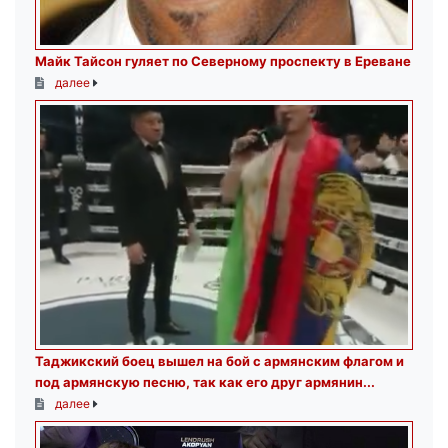
Майк Тайсон гуляет по Северному проспекту в Ереване
далее
Таджикский боец вышел на бой с армянским флагом и
под армянскую песню, так как его друг армянин...
далее