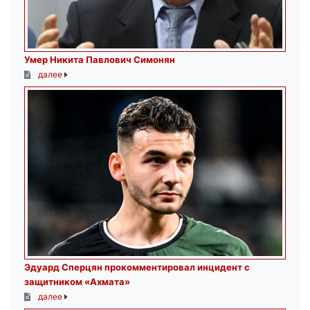
Умер Никита Павлович Симонян
далее
Эдуард Сперцян прокомментировал инцидент с
защитником «Ахмата»
далее