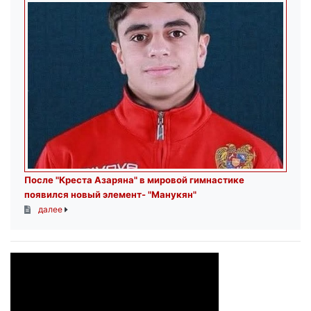
После "Креста Азаряна" в мировой гимнастике
появился новый элемент- "Манукян"
далее