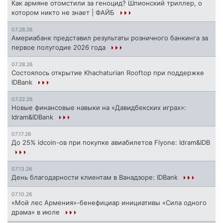
Как армяне отомстили за геноцид? Шпионский триллер, о
котором никто не знает | ФАЙБ
07.28.26
Америабанк представил результаты розничного банкинга за
первое полугодие 2026 года
07.28.26
Состоялось открытие Khachaturian Rooftop при поддержке
IDBank
07.22.26
Новые финансовые навыки на «Давидбекских играх»:
Idram&IDBank
07.17.26
До 25% idcoin-ов при покупке авиабилетов Flyone: Idram&IDB
07.13.26
День благодарности клиентам в Ванадзоре: IDBank
07.10.26
«Мой лес Армения»-бенефициар инициативы «Сила одного
драма» в июле