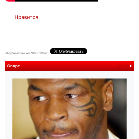
Нравится
info@asekose.am/095519696
Спорт
далее