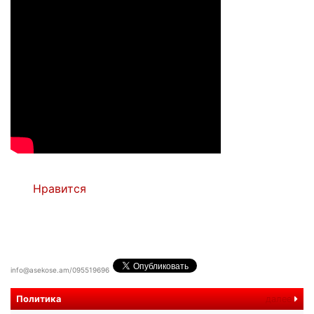
Нравится
info@asekose.am/095519696
Политика
далее