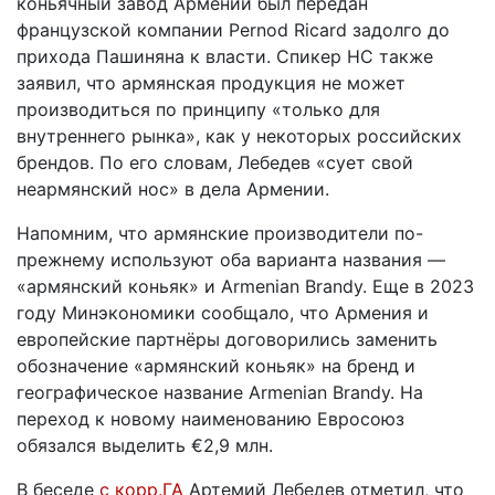
коньячный завод Армении был передан
французской компании Pernod Ricard задолго до
прихода Пашиняна к власти. Спикер НС также
заявил, что армянская продукция не может
производиться по принципу «только для
внутреннего рынка», как у некоторых российских
брендов. По его словам, Лебедев «сует свой
неармянский нос» в дела Армении.
Напомним, что армянские производители по-
прежнему используют оба варианта названия —
«армянский коньяк» и Armenian Brandy. Еще в 2023
году Минэкономики сообщало, что Армения и
европейские партнёры договорились заменить
обозначение «армянский коньяк» на бренд и
географическое название Armenian Brandy. На
переход к новому наименованию Евросоюз
обязался выделить €2,9 млн.
В беседе
с корр.ГА
Артемий Лебедев отметил, что