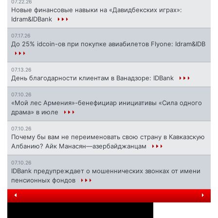
07.22.26
Новые финансовые навыки на «Давидбекских играх»:
Idram&IDBank
07.17.26
До 25% idcoin-ов при покупке авиабилетов Flyone: Idram&IDB
07.13.26
День благодарности клиентам в Ванадзоре: IDBank
07.10.26
«Мой лес Армения»-бенефициар инициативы «Сила одного
драма» в июле
07.10.26
Почему бы вам не переименовать свою страну в Кавказскую
Албанию? Айк Манасян—азербайджанцам
07.10.26
IDBank предупреждает о мошеннических звонках от имени
пенсионных фондов