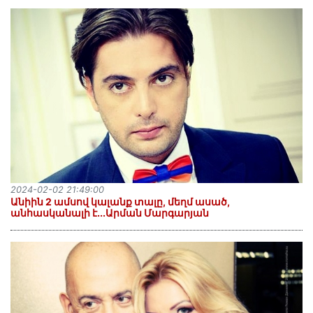
2024-02-02 21:49:00
Անիին 2 ամսով կալանք տալը, մեղմ ասած,
անհասկանալի է․․․Արման Մարգարյան