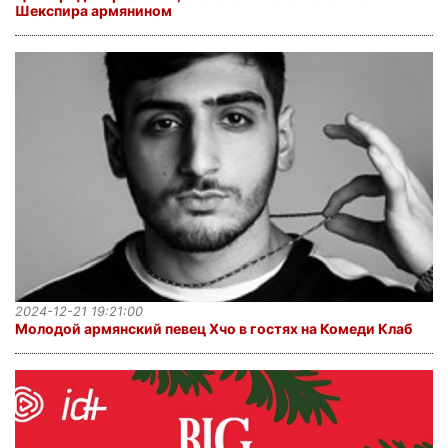
Шекспира армянином
2024-12-21 19:21:00
Молодой армянский певец Xчо в гостях на Комеди Клаб