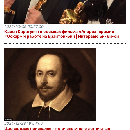
2025-03-09 00:57:00
Карен Карагулян о съемках фильма «Анора», премии
«Оскар» и работе на Брайтон-Бич | Интервью Би-би-си
2024-12-28 19:54:00
Цискаридзе признался, что очень много лет считал