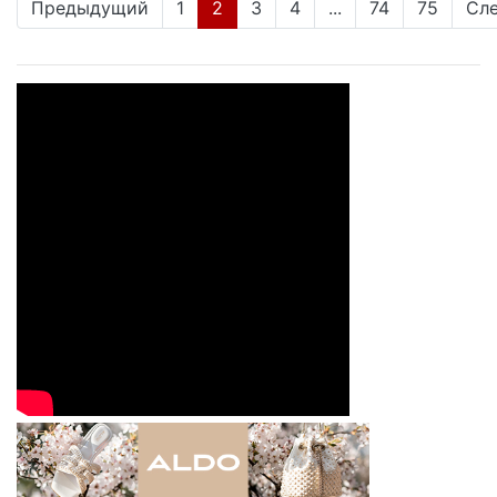
(current)
Предыдущий
1
2
3
4
...
74
75
Сл