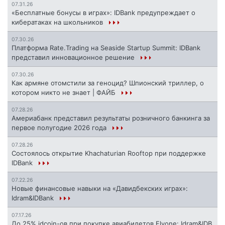
07.31.26
«Бесплатные бонусы в играх»: IDBank предупреждает о
кибератаках на школьников
07.30.26
Платформа Rate.Trading на Seaside Startup Summit: IDBank
представил инновационное решение
07.30.26
Как армяне отомстили за геноцид? Шпионский триллер, о
котором никто не знает | ФАЙБ
07.28.26
Америабанк представил результаты розничного банкинга за
первое полугодие 2026 года
07.28.26
Состоялось открытие Khachaturian Rooftop при поддержке
IDBank
07.22.26
Новые финансовые навыки на «Давидбекских играх»:
Idram&IDBank
07.17.26
До 25% idcoin-ов при покупке авиабилетов Flyone: Idram&IDB