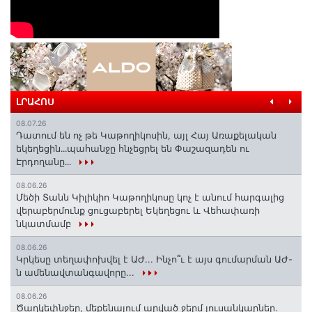
ԼՐԱՀՈՍ
08.07.26
Դատում են ոչ թե Կաթողիկոսին, այլ Հայ Առաքելական
եկեղեցին․․․պահանջը հնչեցրել են Փաշազադեն ու
Էրդողանը․․․
08.06.26
Մեծի Տանն Կիլիկիո Կաթողիկոսը կոչ է անում հարգալից
վերաբերմունք ցուցաբերել Եկեղեցու և Վեհափառի
նկատմամբ
08.06.26
Կրկեսը տեղափոխվել է ԱԺ... Ինչո՞ւ է այս գումարման ԱԺ-
ն ամենավտանգավորը...
08.06.26
Ծաղկեփնջեր, մեքենայում արված ջերմ լուսանկարներ.