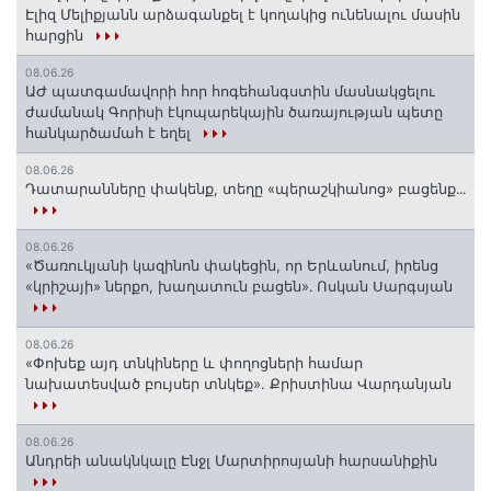
Էլիզ Մելիքյանն արձագանքել է կողակից ունենալու մասին
հարցին
08.06.26
ԱԺ պատգամավորի հոր հոգեհանգստին մասնակցելու
ժամանակ Գորիսի էկոպարեկային ծառայության պետը
հանկարծամահ է եղել
08.06.26
Դատարանները փակենք, տեղը «պերաշկիանոց» բացենք․․․
08.06.26
«Ծառուկյանի կազինոն փակեցին, որ Երևանում, իրենց
«կրիշայի» ներքո, խաղատուն բացեն»․ Ոսկան Սարգսյան
08.06.26
«Փոխեք այդ տնկիները և փողոցների համար
նախատեսված բույսեր տնկեք». Քրիստինա Վարդանյան
08.06.26
Անդրեի անակնկալը Էնջլ Մարտիրոսյանի հարսանիքին