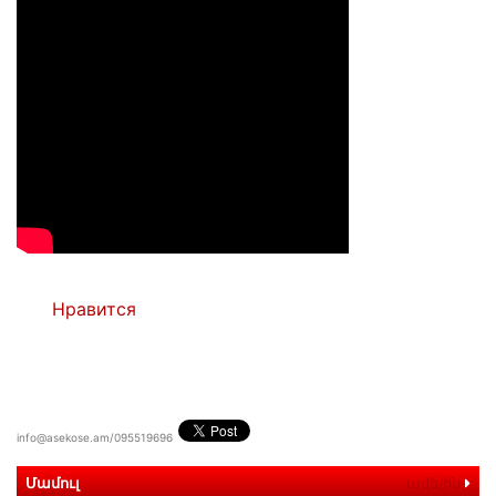
Нравится
info@asekose.am/095519696
Մամուլ
ավելին