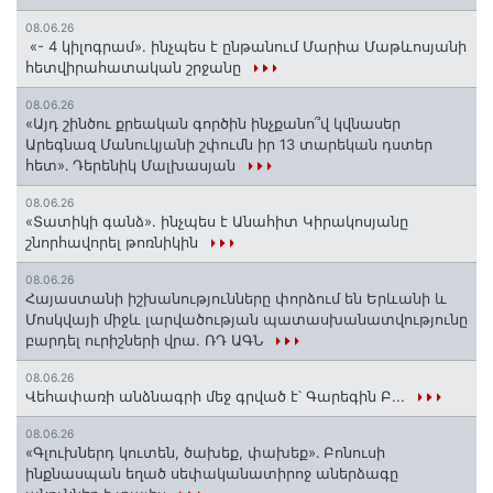
08.06.26
«- 4 կիլոգրամ». ինչպես է ընթանում Մարիա Մաթևոսյանի
հետվիրահատական շրջանը
08.06.26
«Այդ շինծու քրեական գործին ինչքանո՞վ կվնասեր
Արեգնազ Մանուկյանի շփումն իր 13 տարեկան դստեր
հետ»․ Դերենիկ Մալխասյան
08.06.26
«Տատիկի գանձ». ինչպես է Անահիտ Կիրակոսյանը
շնորհավորել թոռնիկին
08.06.26
Հայաստանի իշխանությունները փորձում են Երևանի և
Մոսկվայի միջև լարվածության պատասխանատվությունը
բարդել ուրիշների վրա. ՌԴ ԱԳՆ
08.06.26
Վեհափառի անձնագրի մեջ գրված է՝ Գարեգին Բ...
08.06.26
«Գլուխներդ կուտեն, ծախեք, փախեք»․ Բոնուսի
ինքնասպան եղած սեփականատիրոջ աներձագը