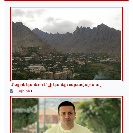
Մեղրին կարևոր է` չի կարելի «պռավալ» տալ
ավելին