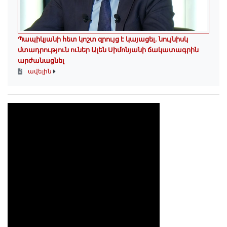
Պապիկյանի հետ կոշտ զրույց է կայացել. նույնիսկ
մտադրություն ուներ Ալեն Սիմոնյանի ճակատագրին
արժանացնել
ավելին