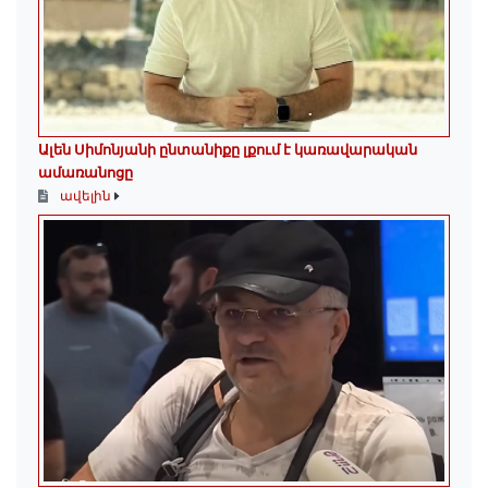
Ալեն Սիմոնյանի ընտանիքը լքում է կառավարական
ամառանոցը
ավելին