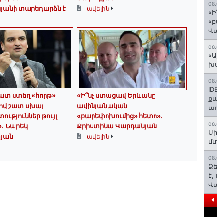
08.
սյանի տարեդարձն է
ավելին
«Ի
«բ
Վ
08.
«Ա
խմ
08.
ID
հատ ստեղ «հորթ»
«Ի՞նչ ստացավ Երևանը
ք
 ով շատ սխալ
ավինյանական
առ
ւթյուններ թույլ
«բարեփոխումից» հետո»․
08.
». Նարեկ
Քրիստինա Վարդանյան
Սի
յան
ավելին
մտ
08.
Ձե
է,
Վ