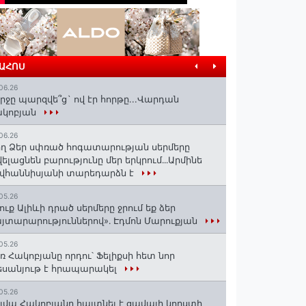
ՐԱՀՈՍ
06.26
րջը պարզվե՞ց` ով էր հորթը...Վարդան
ակոբյան
06.26
ղ Ձեր սփռած հոգատարության սերմերը
ելացնեն բարությունը մեր երկրում․․․Արմինե
վհաննիսյանի տարեդարձն է
05.26
ուք Ալիևի դրած սերմերը ջրում եք ձեր
յտարարություններով»․ Էդմոն Մարուքյան
05.26
ռ Հակոբյանը որդու՝ Ֆելիքսի հետ նոր
սանյութ է հրապարակել
05.26
լվա Հակոբյանը հայտնել է ցավալի կորստի