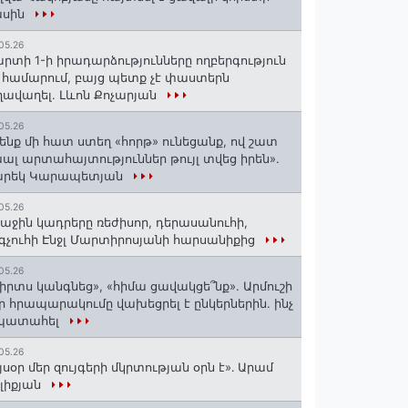
ասին
05.26
րտի 1-ի իրադարձությունները ողբերգություն
 համարում, բայց պետք չէ փաստերն
ավաղել. Լևոն Քոչարյան
05.26
ենք մի հատ ստեղ «հորթ» ունեցանք, ով շատ
ալ արտահայտություններ թույլ տվեց իրեն».
արեկ Կարապետյան
05.26
աջին կադրերը ռեժիսոր, դերասանուհի,
գչուհի Էնջլ Մարտիրոսյանի հարսանիքից
05.26
իրտս կանգնեց», «հիմա ցավակցե՞նք». Արմուշի
ր հրապարակումը վախեցրել է ընկերներին. ինչ
 պատահել
05.26
յսօր մեր զույգերի մկրտության օրն է»․ Արամ
լիքյան