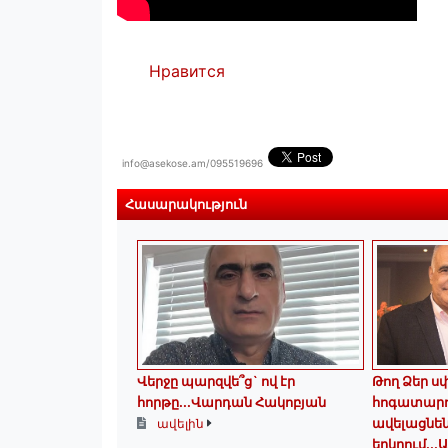
Нравится
info@asekose.am/095519696
Հասարակություն
Վերջը պարզվե՞ց` ով էր
Թող Ձեր ս
հորթը...Վարդան Հակոբյան
հոգատարո
ավելացնեն
ավելին
երկրում․․․