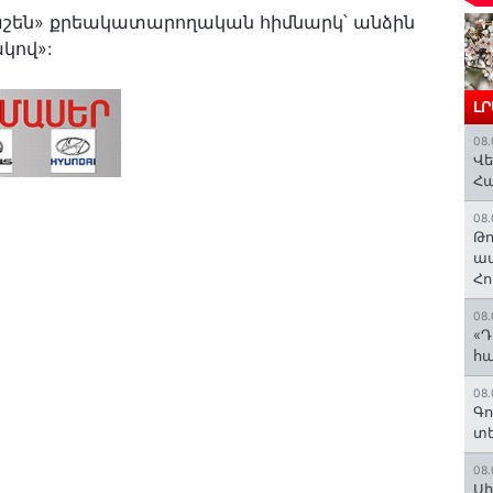
արաշեն» քրեակատարողական հիմնարկ՝ անձին
կով»:
Լ
08.
Վե
Հ
08.
Թո
ավ
Հո
08.
«Դ
հա
08.
Գո
տե
08.
Սի