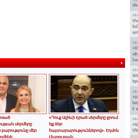
մ
08.
Մա
եմ
աղ
08.
«Մ
սխ
Ն
ավելին
08.
Առ
եր
08.
«Ս
նո
է
փռած
«Դուք Ալիևի դրած սերմերը ջրում
08.
ւթյան սերմերը
եք ձեր
«Ա
Մե
 բարությունը մեր
հայտարարություններով»․ Էդմոն
Արմինե
Մարուքյան