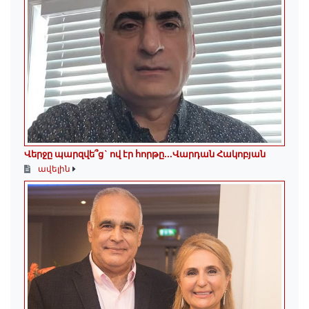
Վերջը պարզվե՞ց` ով էր հորթը...Վարդան Հակոբյան
ավելին