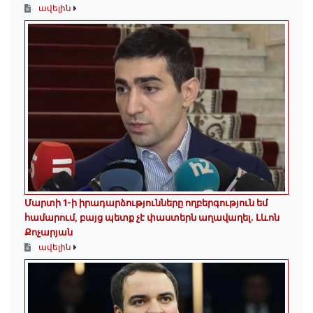
ավելին
Մարտի 1-ի իրադարձությունները ողբերգություն եմ
համարում, բայց պետք չէ փաստերն աղավաղել. Լևոն
Քոչարյան
ավելին