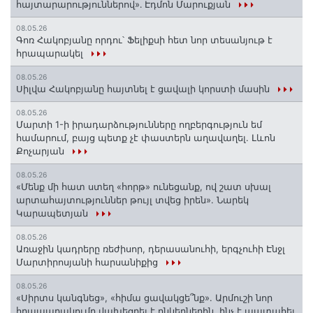
հայտարարություններով»․ Էդմոն Մարուքյան
08.05.26
Գոռ Հակոբյանը որդու՝ Ֆելիքսի հետ նոր տեսանյութ է
հրապարակել
08.05.26
Սիլվա Հակոբյանը հայտնել է ցավալի կորստի մասին
08.05.26
Մարտի 1-ի իրադարձությունները ողբերգություն եմ
համարում, բայց պետք չէ փաստերն աղավաղել. Լևոն
Քոչարյան
08.05.26
«Մենք մի հատ ստեղ «հորթ» ունեցանք, ով շատ սխալ
արտահայտություններ թույլ տվեց իրեն». Նարեկ
Կարապետյան
08.05.26
Առաջին կադրերը ռեժիսոր, դերասանուհի, երգչուհի Էնջլ
Մարտիրոսյանի հարսանիքից
08.05.26
«Սիրտս կանգնեց», «հիմա ցավակցե՞նք». Արմուշի նոր
հրապարակումը վախեցրել է ընկերներին. ինչ է պատահել