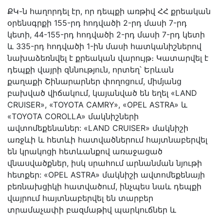
ՔԿ-ն հաղորդել էր, որ դեպքի առթիվ ՀՀ քրեական
օրենսգրքի 155-րդ հոդվածի 2-րդ մասի 7-րդ
կետի, 44-155-րդ հոդվածի 2-րդ մասի 7-րդ կետի
և 335-րդ հոդվածի 1-ին մասի հատկանիշներով
նախաձեռնվել է քրեական վարույթ։ Կատարվել է
դեպքի վայրի զննություն, որտեղ՝ Երևան
քաղաքի Շինարարներ փողոցում, միմյանց
բախված վիճակում, կայանված են եղել «LAND
CRUISER», «TOYOTA CAMRY», «OPEL ASTRA» և
«TOYOTA COROLLA» մակնիշների
ավտոմեքենաներ: «LAND CRUISER» մակնիշի
առջևի և հետևի հատվածներում հայտնաբերվել
են կրակոցի հետևանքով առաջացած
վնասվածքներ, իսկ սրահում արնանման նյութի
հետքեր: «OPEL ASTRA» մակնիշի ավտոմեքենայի
բեռնախցիկի հատվածում, ինչպես նաև դեպքի
վայրում հայտնաբերվել են տարբեր
տրամաչափի բազմաթիվ պարկուճներ և