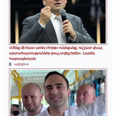
«Մենք մի հատ ստեղ «հորթ» ունեցանք, ով շատ սխալ
արտահայտություններ թույլ տվեց իրեն». Նարեկ
Կարապետյան
ավելին