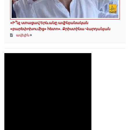
«Ի՞նչ ստացավ Երևանը ավինյանական
«բարեփոխումից» հետո»․ Քրիստինա Վարդանյան
ավելին