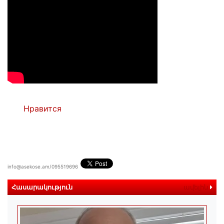
Нравится
info@asekose.am/095519696
Հասարակություն
ավելին