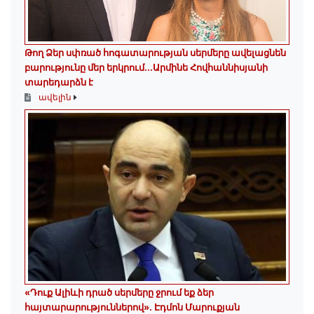
Թող Ձեր սփռած հոգատարության սերմերը ավելացնեն
բարությունը մեր երկրում․․․Արմինե Հովհաննիսյանի
տարեդարձն է
ավելին
«Դուք Ալիևի դրած սերմերը ջրում եք ձեր
հայտարարություններով»․ Էդմոն Մարուքյան