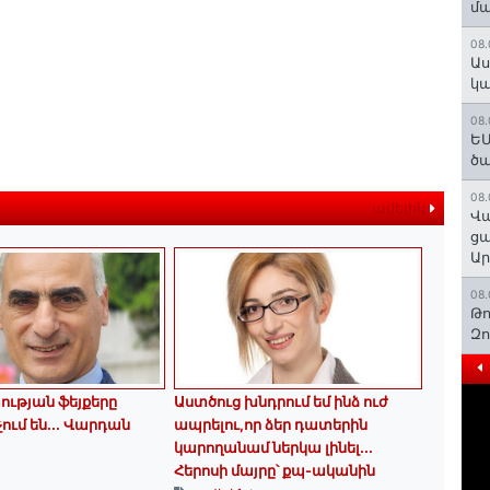
մա
08.
Աս
կա
08.
ԵՄ
ծա
08.
ավելին
Վա
ցա
Ա
08.
Թո
Զ
ւթյան ֆեյքերը
Աստծուց խնդրում եմ ինձ ուժ
չում են․․․ Վարդան
ապրելու,որ ձեր դատերին
կարողանամ ներկա լինել․․․
Հերոսի մայրը՝ քպ-ականին