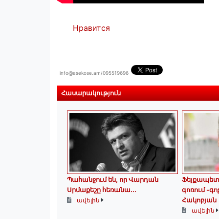
Нравится
info@asekose.am/095519696
Հասարակություն
Պահանջում են, որ Վարդան
Ֆեյքապետո
Սրմաքեշը հեռանա․․․
գոռում -գո
Հակոբյան
ավելին
ավելին