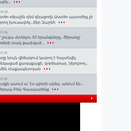
սին․․․
08.26
տծո օծյալին դեմ գնացողն Աստծո պատժից չի
րող խուսափել․․․Տեր Զարեհ
07.26
 շուկա մտնելու 50 երանգները․․․Ծիրանը՝
ռերի տակ թափված․․․
07.26
ղը նույն վիճակում կարող է հայտնվել
նկացած քաղաքացի, գործարար, ներդրող.․․
րմեն Սաքապետոյան
07.26
ւրքն ասում ա՝ էս պիտի անես, անում են․․․
ոհրապ Բեկ-Գասպարենց