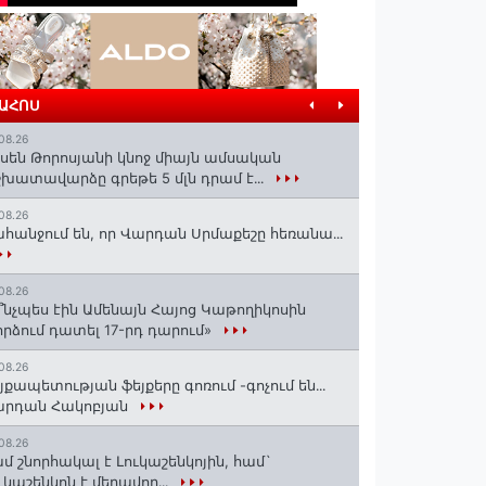
ՐԱՀՈՍ
08.26
սեն Թորոսյանի կնոջ միայն ամսական
խատավարձը գրեթե 5 մլն դրամ է․․․
08.26
հանջում են, որ Վարդան Սրմաքեշը հեռանա․․․
08.26
՞նչպես էին Ամենայն Հայոց Կաթողիկոսին
րձում դատել 17-րդ դարում»
08.26
յքապետության ֆեյքերը գոռում -գոչում են․․․
արդան Հակոբյան
08.26
մ շնորհակալ է Լուկաշենկոյին, համ`
ւկաշենկոն է մեղավոր․․․