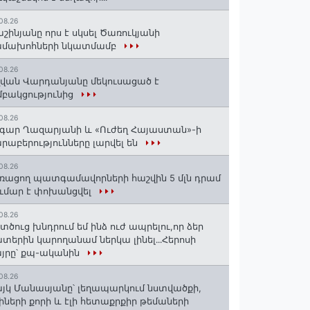
08.26
շինյանը որս է սկսել Ծառուկյանի
ամախոհների նկատմամբ
08.26
վան Վարդանյանը մեկուսացած է
բակցությունից
08.26
գար Ղազարյանի և «Ուժեղ Հայաստան»-ի
րաբերությունները լարվել են
08.26
ռացող պատգամավորների հաշվին 5 մլն դրամ
ւմար է փոխանցվել
08.26
տծուց խնդրում եմ ինձ ուժ ապրելու,որ ձեր
տերին կարողանամ ներկա լինել․․․Հերոսի
յրը՝ քպ-ականին
08.26
յկ Մանասյանը՝ լեղապարկում նստվածքի,
իների քորի և էլի հետաքրքիր թեմաների