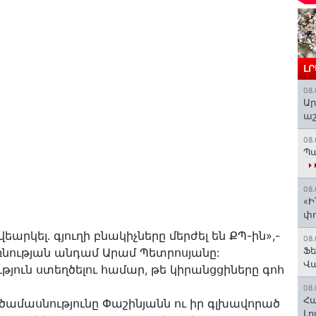
Լ
08.
Ար
աշ
08.
Պա
08.
«Ի
փո
վեարկել․ գյուղի բնակիչները մերժել են ՔՊ-ին»,-
08.
Ֆե
նության անդամ Արամ Պետրոսյանը:
Վ
թյուն ստեղծելու համար, թե կիրանցցիները գոհ
08.
Հա
եծամասնությունը Փաշինյանն ու իր գլխավորած
Լո