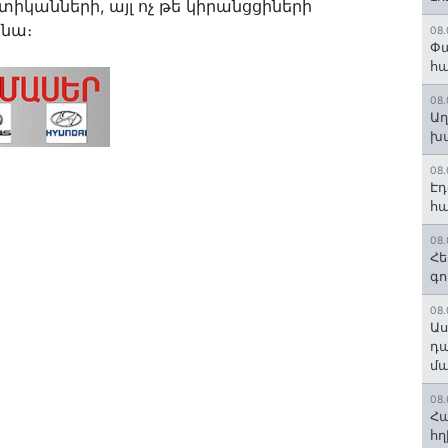
տիկանների, այլ ոչ թե կիրանցցիների
 նա։
08.
Փա
հ
08.
Աղ
խմ
08.
Էդ
հա
08.
Հե
գո
08.
Աս
դա
մա
08.
Հա
հղ