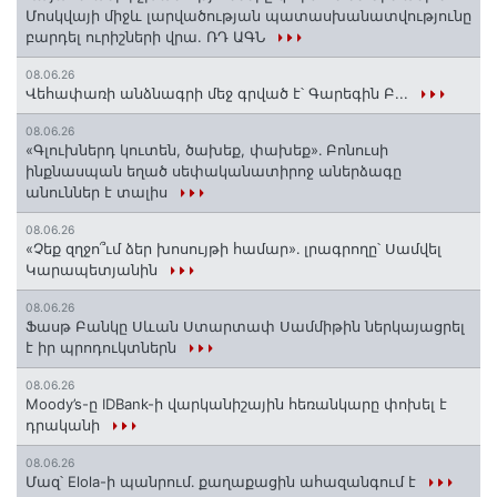
Մոսկվայի միջև լարվածության պատասխանատվությունը
բարդել ուրիշների վրա. ՌԴ ԱԳՆ
08.06.26
Վեհափառի անձնագրի մեջ գրված է՝ Գարեգին Բ...
08.06.26
«Գլուխներդ կուտեն, ծախեք, փախեք»․ Բոնուսի
ինքնասպան եղած սեփականատիրոջ աներձագը
անուններ է տալիս
08.06.26
«Չեք զղջո՞ւմ ձեր խոսույթի համար»․ լրագրողը՝ Սամվել
Կարապետյանին
08.06.26
Ֆասթ Բանկը Սևան Ստարտափ Սամմիթին ներկայացրել
է իր պրոդուկտներն
08.06.26
Moody’s-ը IDBank-ի վարկանիշային հեռանկարը փոխել է
դրականի
08.06.26
Մազ՝ Elola-ի պանրում․ քաղաքացին ահազանգում է