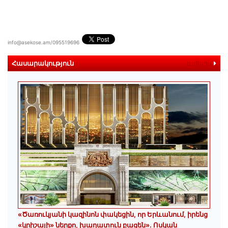
info@asekose.am/095519696
Հասարակություն
ավելին
«Ծառուկյանի կազինոն փակեցին, որ Երևանում, իրենց
«կրիշայի» ներքո, խաղատուն բացեն»․ Ոսկան