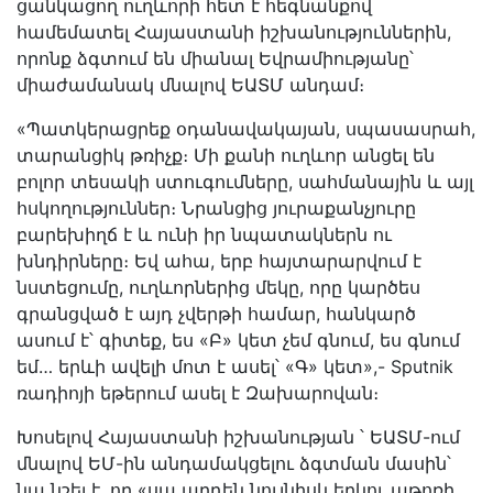
ցանկացող ուղևորի հետ է հեգնանքով
համեմատել Հայաստանի իշխանություններին,
որոնք ձգտում են միանալ Եվրամիությանը՝
միաժամանակ մնալով ԵԱՏՄ անդամ։
«Պատկերացրեք օդանավակայան, սպասասրահ,
տարանցիկ թռիչք։ Մի քանի ուղևոր անցել են
բոլոր տեսակի ստուգումները, սահմանային և այլ
հսկողություններ։ Նրանցից յուրաքանչյուրը
բարեխիղճ է և ունի իր նպատակներն ու
խնդիրները։ Եվ ահա, երբ հայտարարվում է
նստեցումը, ուղևորներից մեկը, որը կարծես
գրանցված է այդ չվերթի համար, հանկարծ
ասում է՝ գիտեք, ես «Բ» կետ չեմ գնում, ես գնում
եմ… երևի ավելի մոտ է ասել՝ «Գ» կետ»,- Sputnik
ռադիոյի եթերում ասել է Զախարովան։
Խոսելով Հայաստանի իշխանության ՝ ԵԱՏՄ-ում
մնալով ԵՄ-ին անդամակցելու ձգտման մասին՝
նա նշել է, որ «սա արդեն նույնիսկ երկու աթոռի