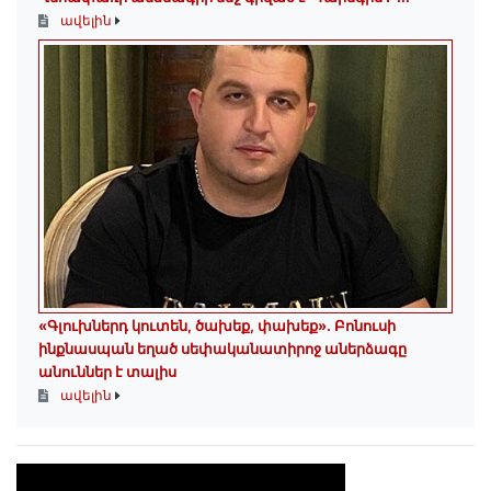
ավելին
«Գլուխներդ կուտեն, ծախեք, փախեք»․ Բոնուսի
ինքնասպան եղած սեփականատիրոջ աներձագը
անուններ է տալիս
ավելին