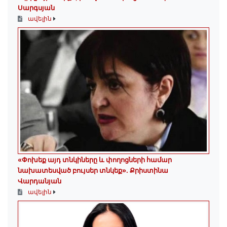
Սարգսյան
ավելին
«Փոխեք այդ տնկիները և փողոցների համար
նախատեսված բույսեր տնկեք». Քրիստինա
Վարդանյան
ավելին