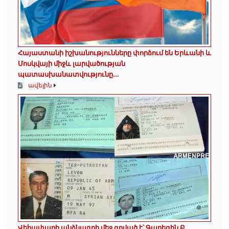
Հայաստանի իշխանությունները փորձում են Երևանի և
Մոսկվայի միջև լարվածության
պատասխանատվությունը...
ավելին
Վեհափառի անձնագրի մեջ գրված է՝ Գարեգին Բ...