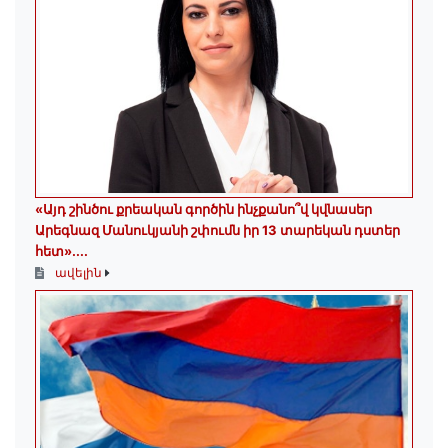
«Այդ շինծու քրեական գործին ինչքանո՞վ կվնասեր
Արեգնազ Մանուկյանի շփումն իր 13 տարեկան դստեր
հետ»․...
ավելին