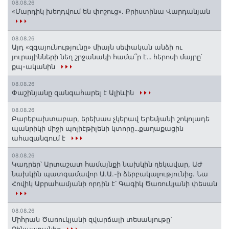
08.08.26
«Մարդիկ խեղդվում են փոշուց»․ Քրիստինա Վարդանյան
08.08.26
Այդ «զգայունությունը» միայն սեփական անձի ու
յուրայինների նեղ շրջանակի համա՞ր է․․․ հերոսի մայրը՝
քպ-ականին
08.08.26
Փաշինյանը զանգահարել է Ալիևին
08.08.26
Բարեբախտաբար, երեխաս չկերավ Երեմյանի շոկոլադե
պանրիկի միջի պոլիէթիլենի կտորը․․․քաղաքացին
ահազանգում է
08.08.26
Կադրեր՝ Արտաշատ համայնքի նախկին ղեկավար, ԱԺ
նախկին պատգամավոր Ա.Ա.-ի ձերբակալությունից. Նա
Հովիկ Աբրահամյանի որդին է՝ Գագիկ Ծառուկյանի փեսան
08.08.26
Միհրան Ծառուկյանի զվարճալի տեսանյութը՝
Չինաստանից