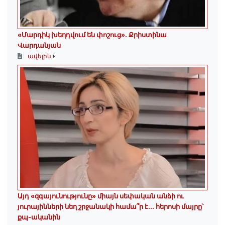
«Մարդիկ խեղդվում են փոշուց»․ Քրիստինա
Վարդանյան
ավելին
Այդ «զգայունությունը» միայն սեփական անձի ու
յուրայինների նեղ շրջանակի համա՞ր է․․․ հերոսի մայրը՝
քպ-ականին