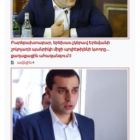
Բարեբախտաբար, երեխաս չկերավ Երեմյանի
շոկոլադե պանրիկի միջի պոլիէթիլենի կտորը․․․
քաղաքացին ահազանգում է
ավելին