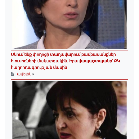
Մնում ենք փողոցի տաղավարում բամբասանքներ
հյուսողների մակարդակին․ Իրավապաշտպանը՝ ՔԿ
հաղորդագրության մասին
ավելին