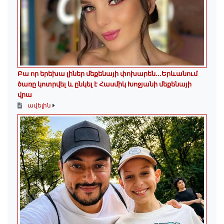
Բա որ երեխա լիներ մեքենայի փոխարեն...Երևանում
ծառը կոտրվել և ընկել է Հասմիկ Խոջյանի մեքենայի
վրա
ավելին