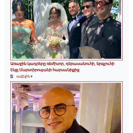
Առաջին կադրերը ռեժիսոր, դերասանուհի, երգչուհի
Էնջլ Մարտիրոսյանի հարսանիքից
ավելին