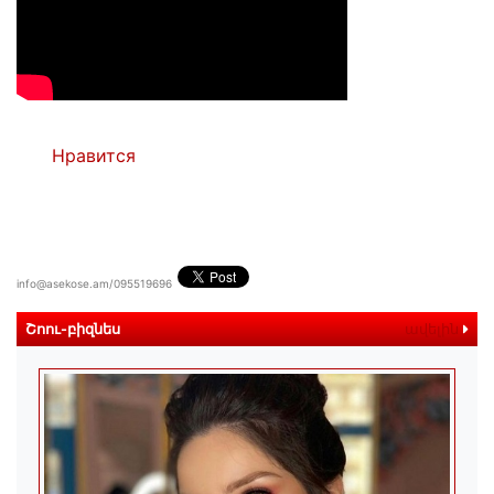
Нравится
info@asekose.am/095519696
Շոու-բիզնես
ավելին