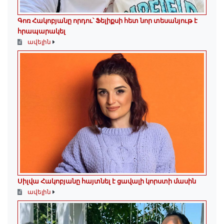
Գոռ Հակոբյանը որդու՝ Ֆելիքսի հետ նոր տեսանյութ է
հրապարակել
ավելին
Սիլվա Հակոբյանը հայտնել է ցավալի կորստի մասին
ավելին