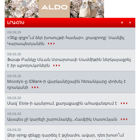
ԼՐԱՀՈՍ
08.06.26
«Չեք զղջո՞ւմ ձեր խոսույթի համար»․ լրագրողը՝ Սամվել
Կարապետյանին
08.06.26
Ֆասթ Բանկը Սևան Ստարտափ Սամմիթին ներկայացրել
է իր պրոդուկտներն
08.06.26
Moody’s-ը IDBank-ի վարկանիշային հեռանկարը փոխել է
դրականի
08.06.26
Մազ՝ Elola-ի պանրում․ քաղաքացին ահազանգում է
08.06.26
Այսպես չի կարելի շարունակել․․․Համբիկ Սասունյան
08.06.26
Ձեր օրոք զենքը դարձել է թշնամու ավար, դեռ խոսո՞ւմ