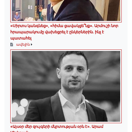
«Սիրտս կանգնեց», «հիմա ցավակցե՞նք». Արմուշի նոր
հրապարակումը վախեցրել է ընկերներին. ինչ է
պատահել
ավելին
«Այսօր մեր զույգերի մկրտության օրն է»․ Արամ