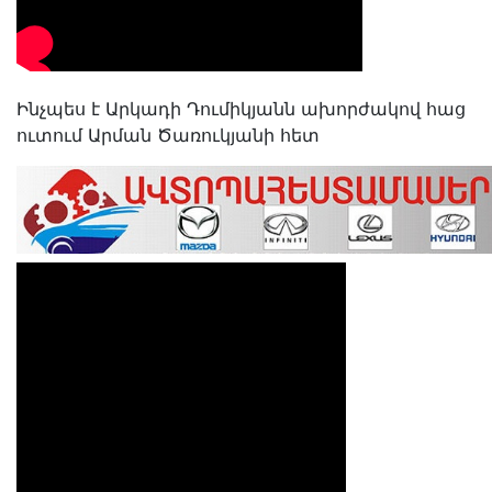
Ինչպես է Արկադի Դումիկյանն ախորժակով հաց
ուտում Արման Ծառուկյանի հետ