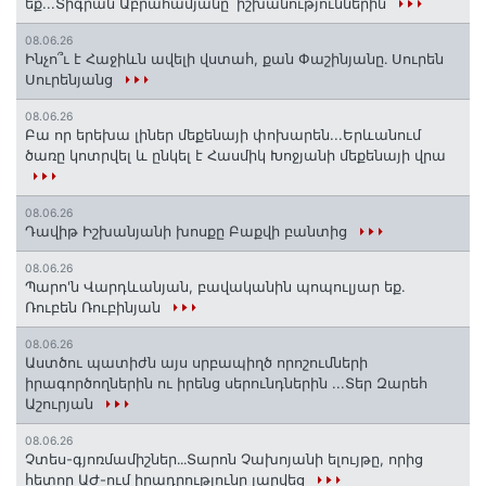
եք...Տիգրան Աբրահամյանը՝ իշխանություններին
08.06.26
Ինչո՞ւ է Հաջիևն ավելի վստահ, քան Փաշինյանը․ Սուրեն
Սուրենյանց
08.06.26
Բա որ երեխա լիներ մեքենայի փոխարեն...Երևանում
ծառը կոտրվել և ընկել է Հասմիկ Խոջյանի մեքենայի վրա
08.06.26
Դավիթ Իշխանյանի խոսքը Բաքվի բանտից
08.06.26
Պարո'ն Վարդևանյան, բավականին պոպուլյար եք.
Ռուբեն Ռուբինյան
08.06.26
Աստծու պատիժն այս սրբապիղծ որոշումների
իրագործողներին ու իրենց սերունդներին ...Տեր Զարեհ
Աշուրյան
08.06.26
Չտես-գյոռմամիշներ․․․Տարոն Չախոյանի ելույթը, որից
հետոը ԱԺ-ում իրադրությունը լարվեց