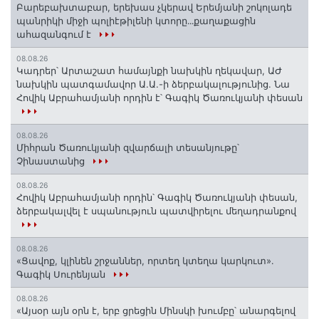
Բարեբախտաբար, երեխաս չկերավ Երեմյանի շոկոլադե
պանրիկի միջի պոլիէթիլենի կտորը․․․քաղաքացին
ահազանգում է
08.08.26
Կադրեր՝ Արտաշատ համայնքի նախկին ղեկավար, ԱԺ
նախկին պատգամավոր Ա.Ա.-ի ձերբակալությունից. Նա
Հովիկ Աբրահամյանի որդին է՝ Գագիկ Ծառուկյանի փեսան
08.08.26
Միհրան Ծառուկյանի զվարճալի տեսանյութը՝
Չինաստանից
08.08.26
Հովիկ Աբրահամյանի որդին՝ Գագիկ Ծառուկյանի փեսան,
ձերբակալվել է սպանություն պատվիրելու մեղադրանքով
08.08.26
«Ցավոք, կլինեն շրջաններ, որտեղ կտեղա կարկուտ»․
Գագիկ Սուրենյան
08.08.26
«Այսօր այն օրն է, երբ ցրեցին Մինսկի խումբը՝ անարգելով