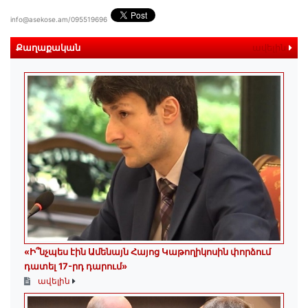
info@asekose.am/095519696
Քաղաքական
ավելին
«Ի՞նչպես էին Ամենայն Հայոց Կաթողիկոսին փորձում
դատել 17-րդ դարում»
ավելին