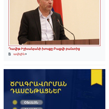
Դավիթ Իշխանյանի խոսքը Բաքվի բանտից
ավելին