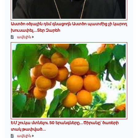
Աստծո օծյալին դեմ գնացողն Աստծո պատժից չի կարող
խուսափել․․․Տեր Զարեհ
ավելին
ԵՄ շուկա մտնելու 50 երանգները․․․Ծիրանը՝ ծառերի
տակ թափված․․․
ավելին