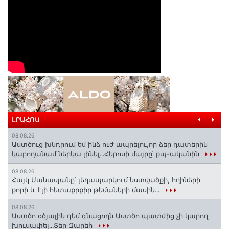
ԼՐԱՀՈՍ
08.08.26
Աստծուց խնդրում եմ ինձ ուժ ապրելու,որ ձեր դատերին
կարողանամ ներկա լինել․․․Հերոսի մայրը՝ քպ-ականին
08.08.26
Հայկ Մանասյանը՝ լեղապարկում նստվածքի, հղիների
քորի և էլի հետաքրքիր թեմաների մասին․․․
08.08.26
Աստծո օծյալին դեմ գնացողն Աստծո պատժից չի կարող
խուսափել․․․Տեր Զարեհ