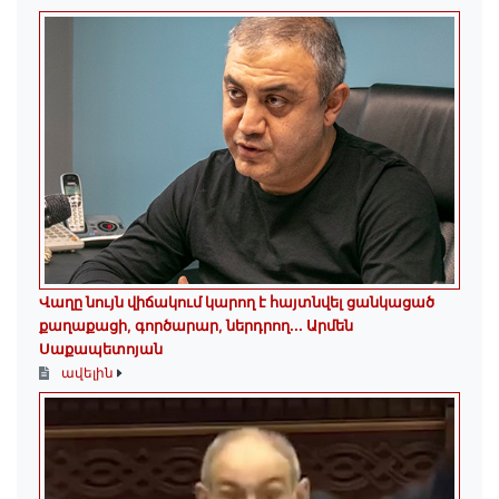
Վաղը նույն վիճակում կարող է հայտնվել ցանկացած
քաղաքացի, գործարար, ներդրող.․․ Արմեն
Սաքապետոյան
ավելին