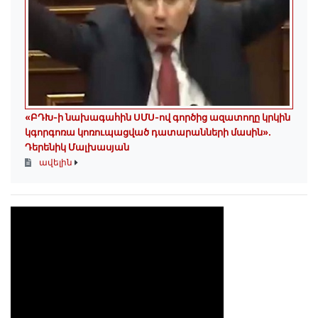
«ԲԴԽ-ի նախագահին ՍՄՍ-ով գործից ազատողը կրկին
կգորգոռա կոռուպացված դատարանների մասին».
Դերենիկ Մալխասյան
ավելին