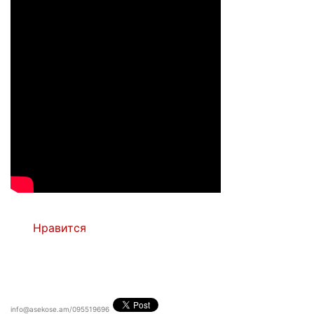
Нравится
info@asekose.am/095519696