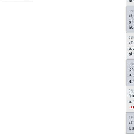
հա
08.
«Շ
ը 
հե
08.
«Ո
պ
ին
08.
Հո
պա
գո
08.
Գա
առ
08.
«Ի
Ա