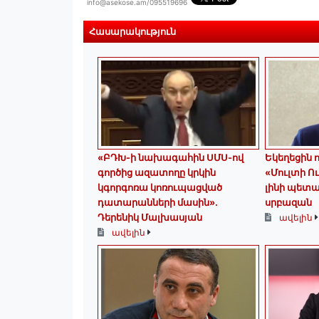
info@asekose.am/095519696
Հասարակություն
«ԲԴԽ-ի նախագահին ՍՄՍ-ով
Եկեղեցին ոչ
գործից ազատողը կրկին
«Մուլտի Ու
կգորգոռա կոռուպացված
լինի պետ
դատարանների մասին».
սրբազան
Դերենիկ Մալխասյան
ավելին
ավելին