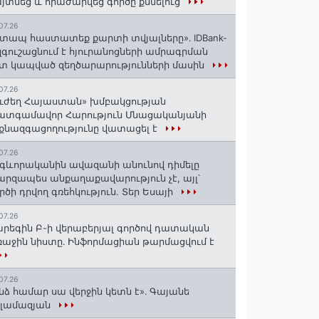
յտնեց և հրաժարվեց գործը քննելուց
07.26
տապ հաստատեք քարտի տվյալները»․ IDBank-
զգուշացնում է հյուրանոցների ամրագրման
տ կապված զեղծարարությունների մասին
07.26
ւժեղ Հայաստան» խմբակցության
ատգամավոր Հարություն Մնացականյանի
քնազգացողությունը վատացել է
07.26
գևորականին ավազանի անունով դիմելը
րզապես անքաղաքավարություն չէ, այլ՝
րծի դրվող գռեհկություն. Տեր Եսայի
07.26
րեգին Բ-ի վերաբերյալ գործով դատական
աջին նիստը․ Ինֆորմացիան թարմացվում է
07.26
նձ համար սա վերջին կետն է»․ Գայանե
սլամազյան