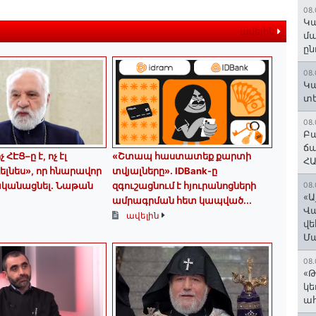
08.
Կա
ավելին
մա
ըն
08.
Կա
տե
08.
Բա
ճա
 ՀԷՑ–ը է, ոչ էլ
«Շտապ հաստատեք քարտի
ՀԱ
ելնես», որ հնարավոր
տվյալները»․ IDBank-ը
ականացնել. Նաթան
զգուշացնում է հյուրանոցների
08.
«Ա
ամրագրման հետ կապված...
Վ
ավելին
վե
Մ
08.
«Թ
կե
ահ