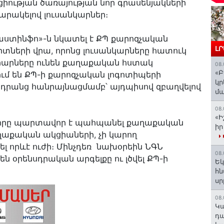
իության ծառայության նոր գրասենյակների
արակելով լուսանկարներ։
ստինֆո»-ն նկատել է ՔՊ քարոզչական
Լ
տների վրա, որոնց լուսանկարները հատուկ
նարարները ունեն քաղաքական հստակ
08.
«Բ
նում են ՔՊ-ի քարոզչական լոգոտիպերի
կր
 դրանց հանրայնացմամբ՝ այդպիսով զբաղվելով
մա
08.
«Ի
ց, որը պարտավոր է պահպանել քաղաքական
իր
քաղաքական ակցիաների, չի կարող
լ որևէ ուժի։ Մինչդեռ նախօրեին ՆԳՆ
08.
 օրենսդրական արգելքը ու լծվել ՔՊ-ի
Եկ
հն
ս
08.
️Կ
դա