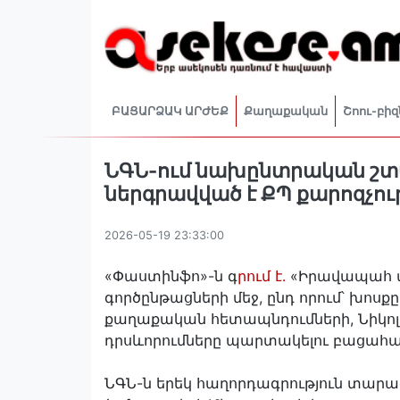
ԲԱՑԱՐՁԱԿ ԱՐԺԵՔ
Քաղաքական
Շոու-բիզ
ՆԳՆ-ում նախընտրական շտա՞
ներգրավված է ՔՊ քարոզչու
2026-05-19 23:33:00
«Փաստինֆո»-ն գ
րում է․
«Իրավապահ մ
գործընթացների մեջ, ընդ որում՝ խոսք
քաղաքական հետապնդումների, Նիկոլ 
դրսևորումները պարտակելու բացահա
ՆԳՆ-ն երեկ հաղորդագրություն տար