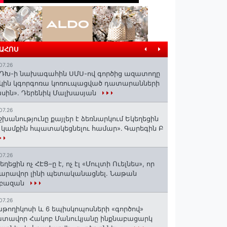
ՐԱՀՈՍ
07.26
ԴԽ-ի նախագահին ՍՄՍ-ով գործից ազատողը
կին կգորգոռա կոռուպացված դատարանների
սին». Դերենիկ Մալխասյան
07.26
շխանությունը քայլեր է ձեռնարկում Եկեղեցին
 կամքին հպատակեցնելու համար»․ Գարեգին Բ
07.26
եղեցին ոչ ՀԷՑ–ը է, ոչ էլ «Մուլտի Ուելնես», որ
արավոր լինի պետականացնել. Նաթան
րբազան
07.26
աթողիկոսի և 6 եպիսկոպոսների «գործով»
տավոր Հակոբ Մանուկյանը ինքնաբացարկ