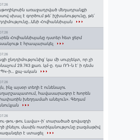
07.26
թողիկոսին առաջադրված մեղադրանքի
սով սխալ է գործում թե՛ իշխանությունը, թե՛
դդիմությունը․․․Անի Հովհաննիսյան
07.26
րեն Հովհաննիսյանը դստեր հետ ջերմ
սանյութ է հրապարակել
07.26
ցի ընդդիմությունից՝ կա մի սուբյեկտ, որ չի
նաչում 29.743 քառ. կմ-ը. դա ՌԴ-ն է՝ ի դեմս
ՊԿ-ի․․. քպ-ական
07.26
յն, ինչ այսօր տեղի է ունենալու
աղարշապատում, հավասարազոր է Խորեն
հափառին խեղդամահ անելուն»․ Գեղամ
անուկյան
07.26
ու-թու-թու Լավա»-ի՝ տարածած գովազդի
ղծ լինելու մասին ոստիկանությունը բազմաթիվ
ազանգեր է ստացել