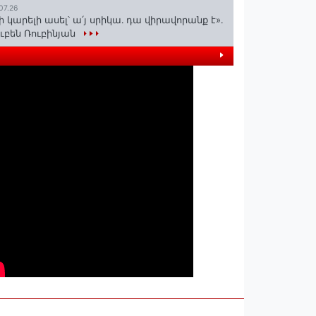
07.26
ի կարելի ասել՝ ա՛յ սրիկա․ դա վիրավորանք է»․
ւբեն Ռուբինյան