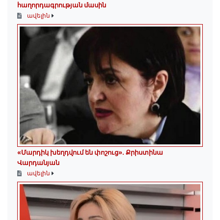
հաղորդագրության մասին
ավելին
«Մարդիկ խեղդվում են փոշուց»․ Քրիստինա
Վարդանյան
ավելին