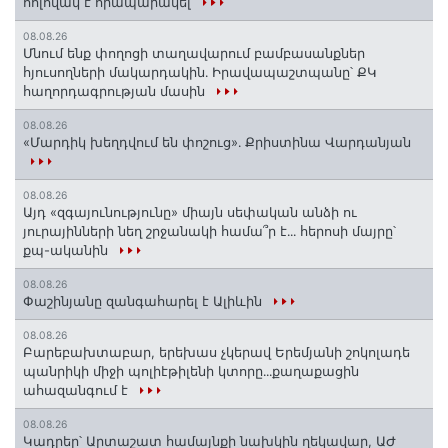
հոլովակ է հրապարակել
08.08.26
Մնում ենք փողոցի տաղավարում բամբասանքներ
հյուսողների մակարդակին․ Իրավապաշտպանը՝ ՔԿ
հաղորդագրության մասին
08.08.26
«Մարդիկ խեղդվում են փոշուց»․ Քրիստինա Վարդանյան
08.08.26
Այդ «զգայունությունը» միայն սեփական անձի ու
յուրայինների նեղ շրջանակի համա՞ր է․․․ հերոսի մայրը՝
քպ-ականին
08.08.26
Փաշինյանը զանգահարել է Ալիևին
08.08.26
Բարեբախտաբար, երեխաս չկերավ Երեմյանի շոկոլադե
պանրիկի միջի պոլիէթիլենի կտորը․․․քաղաքացին
ահազանգում է
08.08.26
Կադրեր՝ Արտաշատ համայնքի նախկին ղեկավար, ԱԺ