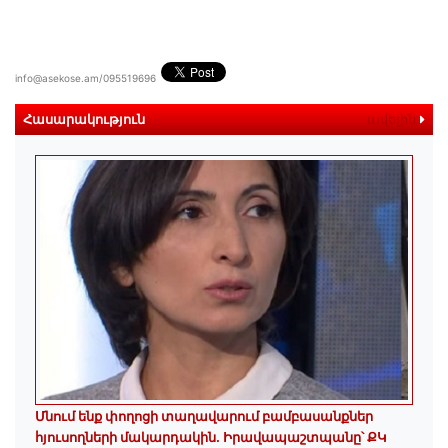
info@asekose.am/095519696
Հասարակություն
ավելին
Մնում ենք փողոցի տաղավարում բամբասանքներ
հյուսողների մակարդակին․ Իրավապաշտպանը՝ ՔԿ