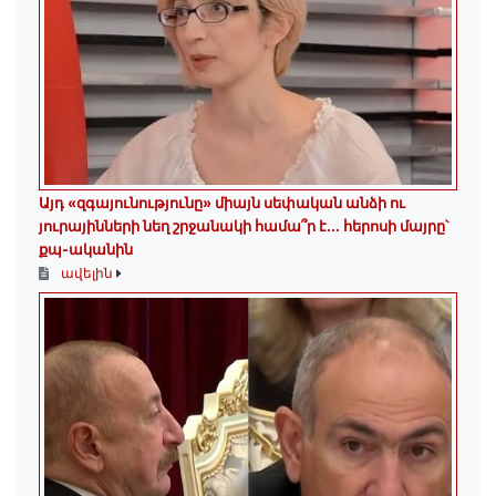
Այդ «զգայունությունը» միայն սեփական անձի ու
յուրայինների նեղ շրջանակի համա՞ր է․․․ հերոսի մայրը՝
քպ-ականին
ավելին