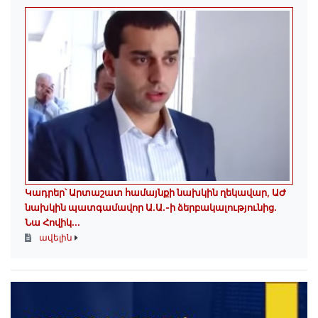
Կադրեր՝ Արտաշատ համայնքի նախկին ղեկավար, ԱԺ
նախկին պատգամավոր Ա.Ա.-ի ձերբակալությունից.
Նա Հովիկ...
ավելին