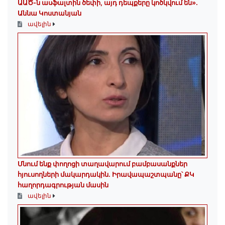
ԱԱԾ-ն ասֆալտին ծեփի, այդ դեպքերը կոծկվում են»․
Աննա Կոստանյան
ավելին
Մնում ենք փողոցի տաղավարում բամբասանքներ
հյուսողների մակարդակին․ Իրավապաշտպանը՝ ՔԿ
հաղորդագրության մասին
ավելին