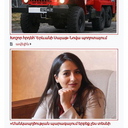
Խոշոր հրդեհ՝ Երևանի Սայաթ-Նովա պողոտայում
ավելին
«Մանկապղծության պարագայում երբեք չես տեսնի