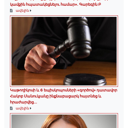
կամքին հպատակեցնելու համար»․ Գարեգին Բ
ավելին
️Կաթողիկոսի և 6 եպիսկոպոսների «գործով» դատավոր
Հակոբ Մանուկյանը ինքնաբացարկ հայտնեց և
հրաժարվեց...
ավելին