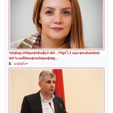
Կրկեսը տեղափոխվել է ԱԺ... Ինչո՞ւ է այս գումարման
ԱԺ-ն ամենավտանգավորը...
ավելին