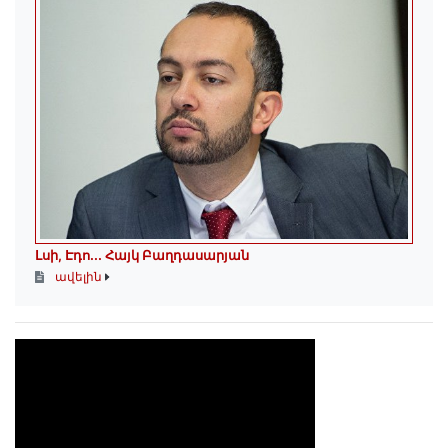
Լսի, Էդո․․․ Հայկ Բաղդասարյան
ավելին