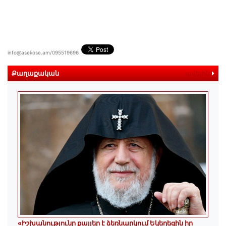
info@asekose.am/095519696
Քաղաքական
ավելին
«Իշխանությունը քայլեր է ձեռնարկում Եկեղեցին իր