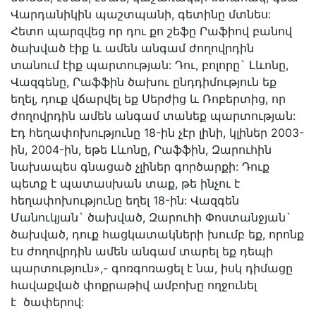
Վարդանիկին պաշտպանի, գետինը մտնես:
Հետո պարզվեց որ դու քո շեֆը Րաֆիով բանով
ծախված էիք և ամեն անգամ ժողովրդին
տանում էիք պարտության: Դու, բոլորը` Լևոնը,
Վազգենը, Րաֆֆին ծախու ընդդիմություն եք
եղել, դուք վճարվել եք Սերժից և Ռոբերտից, որ
ժողովրդին ամեն անգամ տանեք պարտության:
Էդ հեղափոխությունը 18-ին չէր լինի, կլիներ 2003-
ին, 2004-ին, եթե Լևոնը, Րաֆֆին, Զարուհին
նախապես գնացած չլիներ գործարքի: Դուք
պետք է պատասխան տաք, թե ինչու է
հեղափոխությունը եղել 18-ին: Վազգեն
Մանուկյան` ծախված, Զարուհի Փոստանջյան`
ծախված, դուք հացկատակների խումբ եք, որոնք
էս ժողովրդին ամեն անգամ տարել եք դեպի
պարտություն»,- գոռգոռացել է նա, իսկ դիմացը
հավաքված փոքրաթիվ ամբոխը ողջունել
է ծափերով: