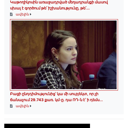
Կաթողիկոսին առաջադրված մեղադրանքի մասով
սխալ է գործում թե՛ իշխանությունը, թե՛...
ավելին
Բացի ընդդիմությունից՝ կա մի սուբյեկտ, որ չի
ճանաչում 29.743 քառ. կմ-ը. դա ՌԴ-ն է՝ ի դեմս...
ավելին