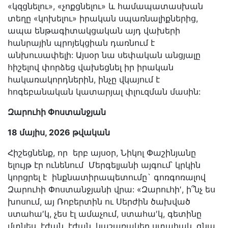
«կզցնելու», «չոքցնելու» և համապատասխան
տեղը «կոխելու» իրական սպառնալիքներից,
ապա ենթագիտակցական այդ վախերի
հանրային պրոյեկցիան դառնում է
անխուսափելի: Այսօր նա սեփական անցյալը
հիշելով փորձեց վախեցնել իր իրական
հակառակորդներին, ինչը վկայում է
հոգեբանական կատարյալ փլուզման մասին:
Զարուհի Փոստանջյան
18 մայիս, 2026 թվական
Հիշեցնենք, որ երբ այսօր, Նիկոլ Փաշինյանը
ելույթ էր ունենում Մերգելյանի այգում՝ կրկին
կորցրել է ինքնատիրապետումը` գոռգոռալով
Զարուհի Փոստանջյանի վրա: «Զարուհի′, ի՞նչ ես
խոսում, այ Ռոբերտին ու Սերժին ծախված
ստահա′կ, չես էլ ամաչում, ստահա′կ, գետինը
մտնես, էժան, էժան, կաշառակեր ստահակ, գնա