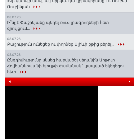
«Չի կարելի ասել՝ ա՛յ սրիկա․ դա վիրավորանք է»․ Ռուբեն
Ռուբինյան
08.07.26
Ի՞նչ է Փաշինյանը պնդել ռուս լրագրողների հետ
զրույցում․․․
08.07.26
Քաջություն ունեցեք ու փորձեք Ալիևի քթից բերել․․․
08.07.26
Ընդդիմությունը սկսեց հարվածել սեղանին Արթուր
Հովհաննիսյանի ելույթի ժամանակ` կապված եկեղեցու
հետ