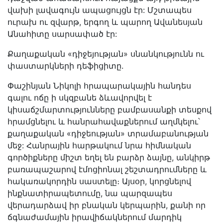
վախի լավագույն ապացույցն էր: Մշտապես
ուրախ ու զվարթ, երգող և պարող Ավանեսյան
Անահիտը սարսափած էր:
Քաղաքական «դիջեյության» սնանկությունն ու
փաստարկների դեֆիցիտը.
Փաշինյան Նիկոլի հրապարակային հանդես
գալու ոճը ի սկզբանե ձևավորվել է
կիսաճշմարտությունները բամբասանքի տեսքով
հրամցնելու և հանրահավաքներում աղմկելու՝
քաղաքական «դիջեության» տրամաբանության
մեջ: Հանրային հարթակում նրա հիմնական
գործիքները միշտ եղել են բարձր ձայնը, անկիրթ
բառապաշարով էմոցիոնալ շեշտադրումները և
հակառակորդին սաստելը։ Այսօր, կորցնելով
ինքնատիրապետումը, նա պարզապես
վերադարձավ իր բնական կերպարին, քանի որ
ճգնաժամային իրավիճակներում մարդիկ