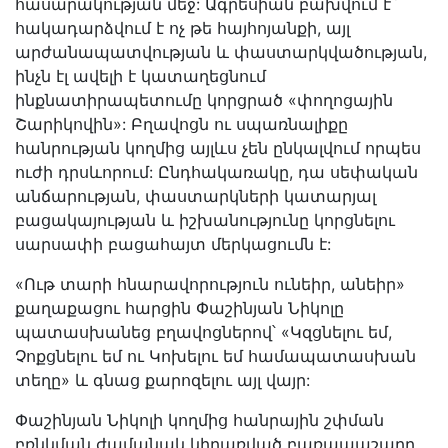
հասարակության մեջ: Ագրեսիան բախվում է`
հակադարձվում է ոչ թե հայհոյանքի, այլ
արժանապատվության և փաստարկվածության,
ինչն էլ ավելի է կատաղեցնում
ինքնատիրապետումը կորցրած «փողոցային
Շարիկովին»: Բղավոցն ու սպառնալիքը
հանրության կողմից այլևս չեն ընկալվում որպես
ուժի դրսևորում: Ընդհակառակը, դա սեփական
անճարության, փաստարկների կատարյալ
բացակայության և իշխանությունը կորցնելու
սարսափի բացահայտ մերկացումն է:
«Ութ տարի հնարավորություն ունեիր, անեիր»
քաղաքացու հարցին Փաշինյան Նիկոլը
պատասխանեց բղավոցներով՝ «Կզցնելու եմ,
Չոքցնելու եմ ու Կոխելու եմ համապատասխան
տեղը» և գնաց քարոզելու այլ վայր:
Փաշինյան Նիկոլի կողմից հանրային շփման
բռնկման ժամանակ կիրառված բառապաշարը