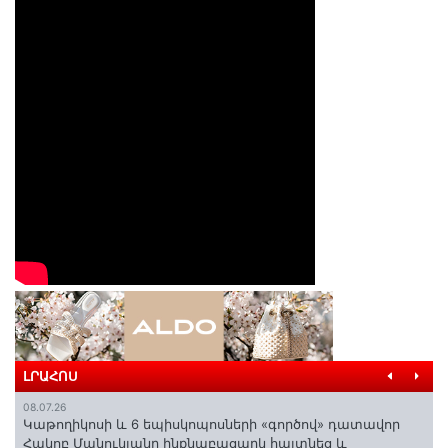
ԼՐԱՀՈՍ
08.07.26
️Կաթողիկոսի և 6 եպիսկոպոսների «գործով» դատավոր
Հակոբ Մանուկյանը ինքնաբացարկ հայտնեց և