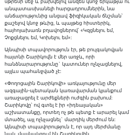
սթրեսի մեջ և բախվելով անզեն կնոջ երկաթյա ու
անպատասխանելի հարցադրումներին, նա
անճարությունից անցավ ֆիզիկական ճնշման՝
քաշելով կնոջ թևից, և պայթեց հիստերիկ,
հայհոյախառն բղավոցներով՝ «Կզցնելու եմ,
Չոքցնելու եմ, Կոխելու եմ»:
Այնպիսի տպավորություն էր, թե բուլգակովյան
հայտնի Շարիկովն է մեր առջև, որի
հանձնարարությունը` կատուներ ոչնչացնելով,
այլևս պահանջված չէ:
«Փողոցային Շարիկովի» առկայությունը մեր
ազգային-պետական կառավարման կյանքում
առաջացրել է արժեքների ուժգին բախում:
Շարիկովը՝ ով գտել է իր «իդեալական»
աշխատանքը, որտեղ ոչ թե պետք է արարել կամ
մտածել, այլ ոչնչացնել` մարդիկ մերժում են:
Այնպիսի տպավորություն է, որ այդ մերժմանը
նաև մասնակցում են Շարիկովին