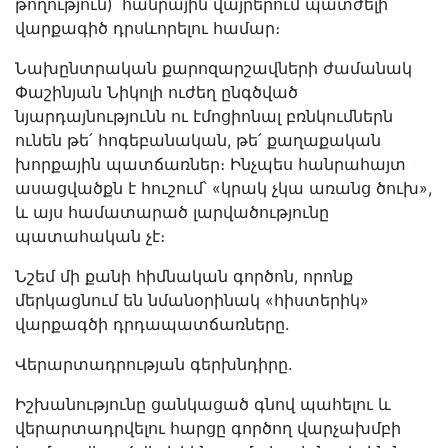
թողություն)՝ հանրային վայրերում պատժելի
վարքագիծ դրսևորելու համար։
Նախընտրական քարոզարշավների ժամանակ
Փաշինյան Նիկոլի ուժեղ ընգծված
նյարդայնությունն ու էմոցիոնալ բռնկումներն
ունեն թե՛ հոգեբանական, թե՛ քաղաքական
խորքային պատճառներ։ Ինչպես հանրահայտ
ասացվածքն է հուշում՝ «կրակ չկա առանց ծուխ»,
և այս համատարած լարվածությունը
պատահական չէ։
Նշեմ մի քանի հիմնական գործոն, որոնք
մերկացնում են նմանօրինակ «հիստերիկ»
վարքագծի դրդապատճառները.
Վերարտադրության գերխնդիրը.
Իշխանությունը ցանկացած գնով պահելու և
վերարտադրվելու հարցը գործող վարչախմբի