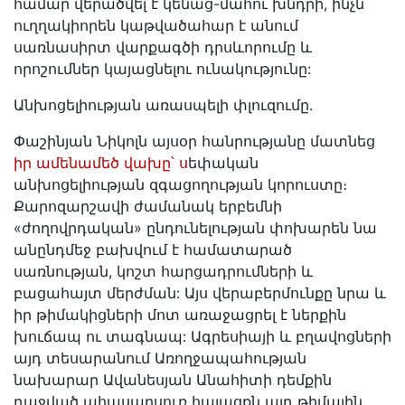
համար վերածվել է կենաց-մահու խնդրի, ինչն
ուղղակիորեն կաթվածահար է անում
սառնասիրտ վարքագծի դրսևորումը և
որոշումներ կայացնելու ունակությունը:
Անխոցելիության առասպելի փլուզումը.
Փաշինյան Նիկոլն այսօր հանրությանը մատնեց
իր ամենամեծ վախը՝ ս
եփական
անխոցելիության զգացողության կորուստը։
Քարոզարշավի ժամանակ երբեմնի
«ժողովրդական» ընդունելության փոխարեն նա
անընդմեջ բախվում է համատարած
սառնության, կոշտ հարցադրումների և
բացահայտ մերժման: Այս վերաբերմունքը նրա և
իր թիմակիցների մոտ առաջացրել է ներքին
խուճապ ու տագնապ: Ագրեսիայի և բղավոցների
այդ տեսարանում Առողջապահության
նախարար Ավանեսյան Անահիտի դեմքին
դաջված ահասարսուռ հայացքն այդ թիմային