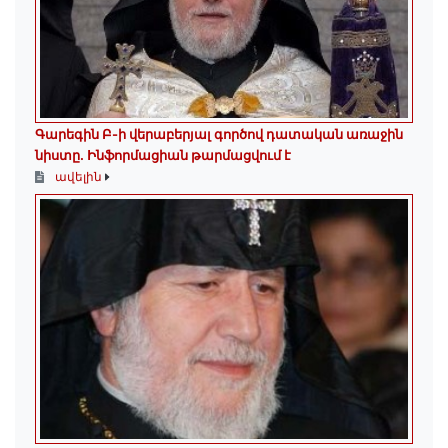
Գարեգին Բ-ի վերաբերյալ գործով դատական առաջին
նիստը․ Ինֆորմացիան թարմացվում է
ավելին