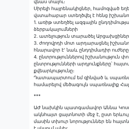
վնաս տալու։
Սիրելի հայրենակիցներ, համոզված եղ
վստահաբար ստեղծվել է հենց իշխանու
1. առիթ ստեղծել ազգային ընդդիմությ
ձերբակալումների
2. ատելություն տարածել Արցախցինե
3. ժողովրդի մոտ արդարացնել իշխան
հնարավոր է' նաև ընդդիմադիր ուժերը
4. ընտրություններով իշխանություն փ
ընտրությունների արդյունքները՝ հայտա
քվեարկությունը։
Դատապարտում եմ զինված և սպառնալ
համարելով մեծագույն սպառնալիք Հ
***
ԱԺ նախկին պատգամավոր Աննա Կոստան
ակնհայտ ցայտնոտի մեջ է, ըստ երևու
մասին տխուր նորություններ են հայտն
է սկսում անել: