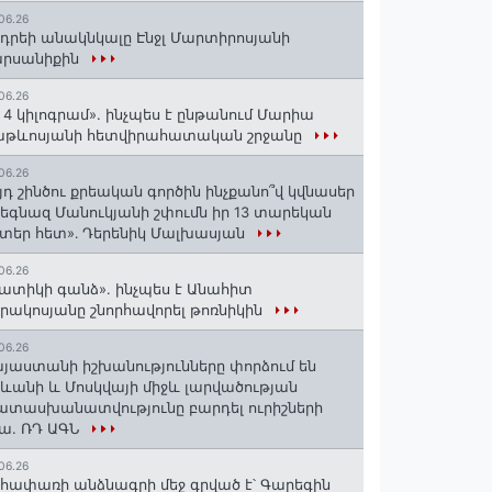
06.26
դրեի անակնկալը Էնջլ Մարտիրոսյանի
արսանիքին
06.26
 4 կիլոգրամ». ինչպես է ընթանում Մարիա
աթևոսյանի հետվիրահատական շրջանը
06.26
յդ շինծու քրեական գործին ինչքանո՞վ կվնասեր
եգնազ Մանուկյանի շփումն իր 13 տարեկան
տեր հետ»․ Դերենիկ Մալխասյան
06.26
ատիկի գանձ». ինչպես է Անահիտ
րակոսյանը շնորհավորել թոռնիկին
06.26
յաստանի իշխանությունները փորձում են
ևանի և Մոսկվայի միջև լարվածության
տասխանատվությունը բարդել ուրիշների
ա. ՌԴ ԱԳՆ
06.26
հափառի անձնագրի մեջ գրված է՝ Գարեգին