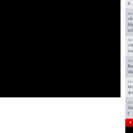
Բ.
08.
«Գ
ի
ան
08.
«Չ
Ս
08.
Ֆ
նե
08.
Mo
փո
08.
Մա
է