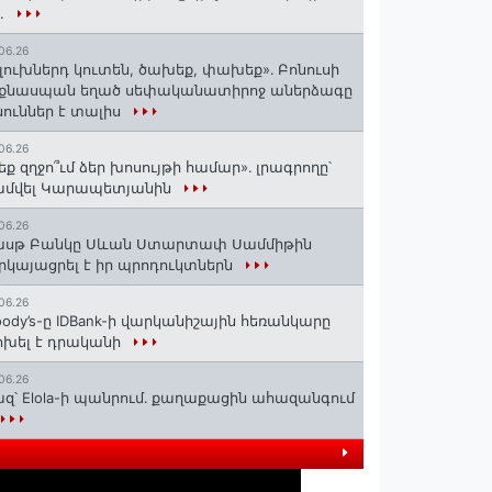
..
06.26
լուխներդ կուտեն, ծախեք, փախեք»․ Բոնուսի
նքնասպան եղած սեփականատիրոջ աներձագը
ուններ է տալիս
06.26
եք զղջո՞ւմ ձեր խոսույթի համար»․ լրագրողը՝
ամվել Կարապետյանին
06.26
ասթ Բանկը Սևան Ստարտափ Սամմիթին
րկայացրել է իր պրոդուկտներն
06.26
ody’s-ը IDBank-ի վարկանիշային հեռանկարը
խել է դրականի
06.26
զ՝ Elola-ի պանրում․ քաղաքացին ահազանգում