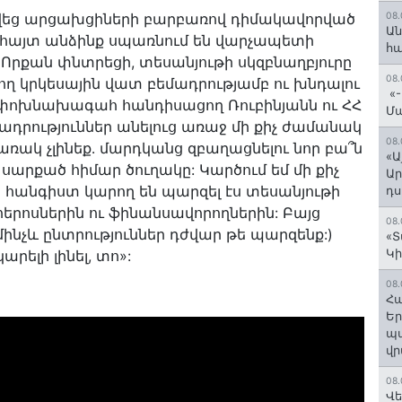
վեց արցախցիների բարբառով դիմակավորված
08.
Ան
նհայտ անձինք սպառնում են վարչապետի
հ
 Որքան փնտրեցի, տեսանյութի սկզբնաղբյուրը
08.
ող կրկեսային վատ բեմադրությամբ ու խնդալու
«-
Ժ փոխնախագահ հանդիսացող Ռուբինյանն ու ՀՀ
Մ
դրություններ անելուց առաջ մի քիչ ժամանակ
08.
ռակ չլինեք․ մարդկանց զբաղացնելու նոր բա՞ն
«Ա
 սարքած հիմար ծուղակը: Կարծում եմ մի քիչ
Ար
հանգիստ կարող են պարզել էս տեսանյութի
դս
հերոսներին ու ֆինանսավորողներին: Բայց
08.
ինչև ընտրություններ դժվար թե պարզենք:)
«Տ
Կի
ելի լինել, տո»:
08.
Հա
Եր
պա
վր
08.
Վե