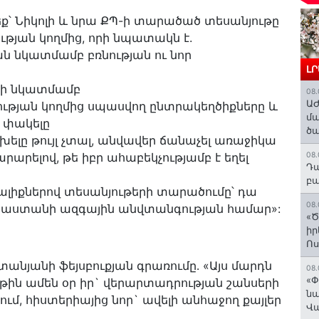
եք՝ Նիկոլի և նրա ՔՊ-ի տարածած տեսանյութը
թյան կողմից, որի նպատակն է.
ան նկատմամբ բռնության ու նոր
Լ
րի նկատմամբ
08.
ԱԺ
ության կողմից սպասվող ընտրակեղծիքները և
մա
 փակելը
ծա
ոխելը թույլ չտալ, անվավեր ճանաչել առաջիկա
րարելով, թե իբր ահաբեկչությամբ է եղել
08.
Դա
բա
իքներով տեսանյութերի տարածումը՝ դա
08.
այաստանի ազգային անվտանգության համար»:
«Ծ
իր
Ո
յանի ֆեյսբուքյան գրառումը․ «Այս մարդն
08.
«Փ
յթին ամեն օր իր` վերարտադրության շանսերի
նա
ում, հիստերիայից նոր` ավելի անհաջող քայլեր
Վ