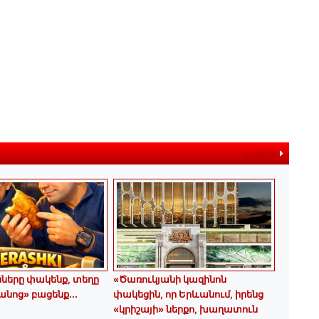
ավելին
երը փակենք, տեղը
«Ծառուկյանի կազինոն
նոց» բացենք․․․
փակեցին, որ Երևանում, իրենց
«կրիշայի» ներքո, խաղատուն