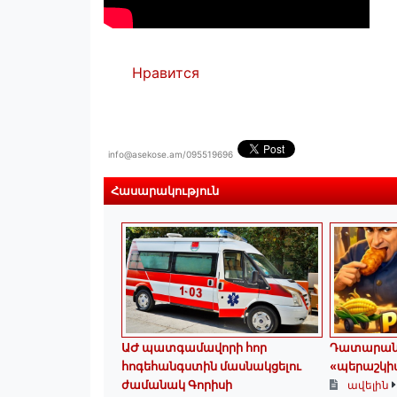
Нравится
info@asekose.am/095519696
Հասարակություն
ԱԺ պատգամավորի հոր
Դատարանն
հոգեհանգստին մասնակցելու
«պերաշկիա
ժամանակ Գորիսի
ավելին