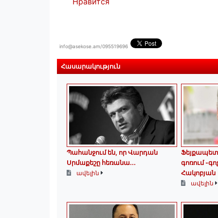
Нравится
info@asekose.am/095519696
Հասարակություն
Պահանջում են, որ Վարդան
Ֆեյքապետո
Սրմաքեշը հեռանա․․․
գոռում -գո
Հակոբյան
ավելին
ավելին