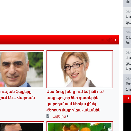
մա
08.
Աս
կա
08.
ԵՄ
ավելին
ծա
08.
Վա
ցա
Ա
08.
Թո
Զ
ւթյան ֆեյքերը
Աստծուց խնդրում եմ ինձ ուժ
չում են․․․ Վարդան
ապրելու,որ ձեր դատերին
կարողանամ ներկա լինել․․․
Հերոսի մայրը՝ քպ-ականին
ավելին