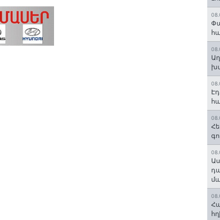
08.
Փա
հ
08.
Աղ
խմ
08.
Էդ
հա
08.
Հե
գո
08.
Աս
դա
մա
08.
Հա
հղ