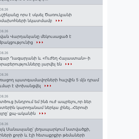
08.26
շինյանը որս է սկսել Ծառուկյանի
ամախոհների նկատմամբ
08.26
վան Վարդանյանը մեկուսացած է
բակցությունից
08.26
գար Ղազարյանի և «Ուժեղ Հայաստան»-ի
րաբերությունները լարվել են
08.26
ռացող պատգամավորների հաշվին 5 մլն դրամ
ւմար է փոխանցվել
08.26
տծուց խնդրում եմ ինձ ուժ ապրելու,որ ձեր
տերին կարողանամ ներկա լինել․․․Հերոսի
յրը՝ քպ-ականին
08.26
յկ Մանասյանը՝ լեղապարկում նստվածքի,
իների քորի և էլի հետաքրքիր թեմաների