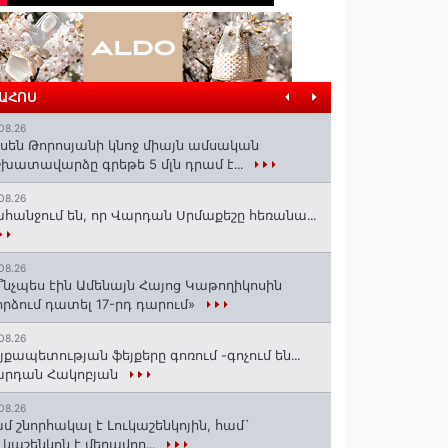
ՐԱՀՈՍ
08.26
սեն Թորոսյանի կնոջ միայն ամսական
խատավարձը գրեթե 5 մլն դրամ է․․․
08.26
հանջում են, որ Վարդան Սրմաքեշը հեռանա․․․
08.26
՞նչպես էին Ամենայն Հայոց Կաթողիկոսին
րձում դատել 17-րդ դարում»
08.26
յքապետության ֆեյքերը գոռում -գոչում են․․․
արդան Հակոբյան
08.26
մ շնորհակալ է Լուկաշենկոյին, համ`
ւկաշենկոն է մեղավոր․․․