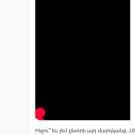
Ինչու՞ ես չեմ ընտրի այդ մարդկանց․․․