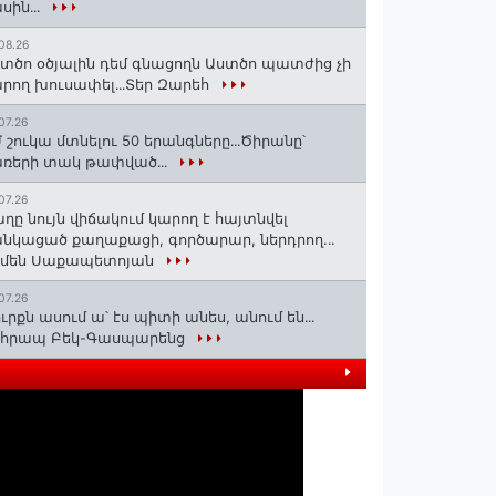
սին․․․
08.26
տծո օծյալին դեմ գնացողն Աստծո պատժից չի
րող խուսափել․․․Տեր Զարեհ
07.26
 շուկա մտնելու 50 երանգները․․․Ծիրանը՝
ռերի տակ թափված․․․
07.26
ղը նույն վիճակում կարող է հայտնվել
նկացած քաղաքացի, գործարար, ներդրող.․․
րմեն Սաքապետոյան
07.26
ւրքն ասում ա՝ էս պիտի անես, անում են․․․
ոհրապ Բեկ-Գասպարենց