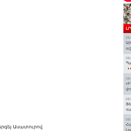
Լ
08.
Ար
աշ
08.
Պա
08.
«Ի
փո
08.
Ֆե
Վ
08.
Հա
Սերգեյ Ասատուրով
Լո