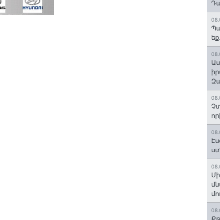
Դա
08.
Պա
եք
08.
Աս
իր
Զա
08.
Չտ
որ
08.
Էս
ստ
08.
Մի
մն
մո
08.
Քթ