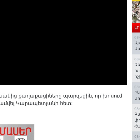
Լ
08.
Այ
Ս
08.
Ձե
խո
իշ
08.
Ին
սնակից քաղաքացիները պարզեցին, որ խոսում
Սո
ամվել Կարապետյանի հետ:
08.
Բա
փո
Հա
08.