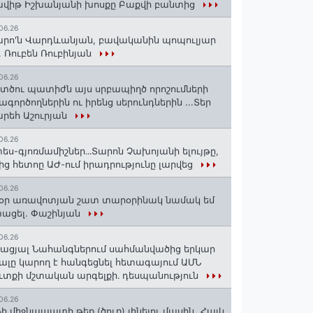
վիթ Իշխանյանի խոսքը Բաքվի բանտից
06.26
րո'ն Վարդևանյան, բավականին պոպուլյար
. Ռուբեն Ռուբինյան
06.26
տծու պատիժն այս սրբապիղծ որոշումների
ագործողներին ու իրենց սերունդներին ...Տեր
րեհ Աշուրյան
06.26
ես-գյոռմամիշներ․․․Տարոն Չախոյանի ելույթը,
ից հետոը ԱԺ-ում իրադրությունը լարվեց
06.26
օր առավոտյան շատ տարօրինակ նամակ եմ
ացել. Փաշինյան
06.26
ացյալ Նահանգներում սահմանվածից երկար
ալը կարող է հանգեցնել հետագայում ԱՄՆ
ւտքի մշտական արգելքի․ դեսպանություն
06.26
ի միջնապատի թեք (ծուռ) լինելու մասին․․․Հայկ