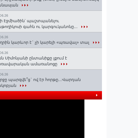
անասյան
06.26
ի Էջմիածին՝ պաշտպանելու
թողիկոսի գահն ու կարգուկանոնը...
06.26
ղրին կարևոր է` չի կարելի «պռավալ» տալ
06.26
են Սիմոնյանի ընտանիքը լքում է
առավարական ամառանոցը
06.26
րջը պարզվե՞ց` ով էր հորթը...Վարդան
ակոբյան