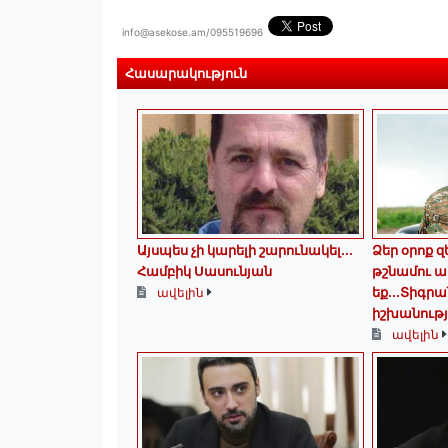
info@asekose.am/095519696
Հասարակություն
Այսպես չի կարելի շարունակել․․․
Ձեր օրոք զ
Համբիկ Սասունյան
թշնամու ա
եք...Տիգր
ավելին
իշխանությ
ավելին