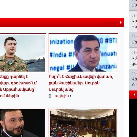
Մ
08.
Ար
ավելին
Կա
08.
Մե
08.
Ալ
կ
08.
ենքը դարձել է
Ինչո՞ւ է Հաջիևն ավելի վստահ,
Վե
վար, դեռ խոսո՞ւմ
քան Փաշինյանը․ Սուրեն
Հ
ան Աբրահամյանը՝
Սուրենյանց
ուններին
ավելին