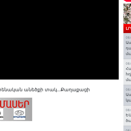
Լ
08.
Աս
դա
մա
08.
Հա
հղ
մա
վիտենական անեծքի տակ․․․Քաղաքացի
08.
Աս
կա
08.
ԵՄ
ծա
08.