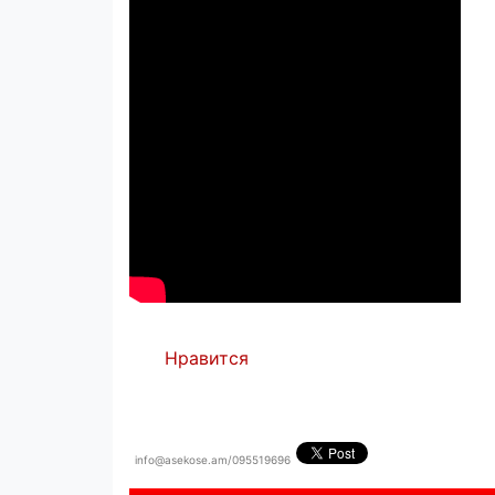
Нравится
info@asekose.am/095519696