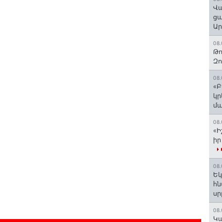
Վա
ցա
Ա
08.
Թո
Զ
08.
«Բ
կր
մա
08.
«Ի
իր
08.
Եկ
հն
ս
08.
️Կ