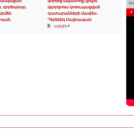
 ցանկացած
գործից ազատողը կրկին
Ա
, գործարար,
կգորգոռա կոռուպացված
 Արմեն
դատարանների մասին».
ոյան
Դերենիկ Մալխասյան
ավելին