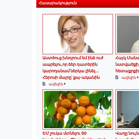
Հասարակություն
Աստծուց խնդրում եմ ինձ ուժ
Հայկ Մանա
ապրելու,որ ձեր դատերին
նստվածքի, 
կարողանամ ներկա լինել․․․
հետաքրքիր
Հերոսի մայրը՝ քպ-ականին
ավելին
ավելին
ԵՄ շուկա մտնելու 50
Վաղը նույն