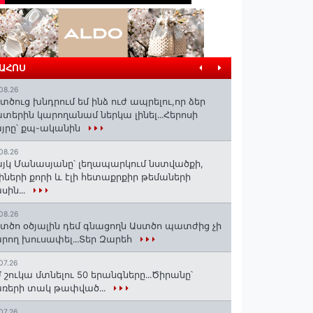
ՐԱՀՈՍ
08.26
տծուց խնդրում եմ ինձ ուժ ապրելու,որ ձեր
տերին կարողանամ ներկա լինել․․․Հերոսի
յրը՝ քպ-ականին
08.26
յկ Մանասյանը՝ լեղապարկում նստվածքի,
իների քորի և էլի հետաքրքիր թեմաների
սին․․․
08.26
տծո օծյալին դեմ գնացողն Աստծո պատժից չի
րող խուսափել․․․Տեր Զարեհ
07.26
 շուկա մտնելու 50 երանգները․․․Ծիրանը՝
ռերի տակ թափված․․․
07.26