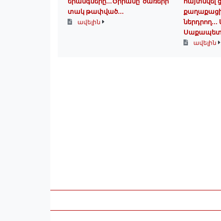
երանգները․․․Ծիրանը՝ ծառերի
հայտնվել
տակ թափված․․․
քաղաքացի
ներդրող.․․
ավելին
Սաքապետ
ավելին