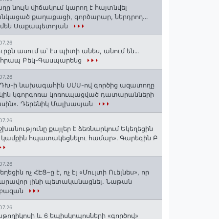
ղը նույն վիճակում կարող է հայտնվել
նկացած քաղաքացի, գործարար, ներդրող.․․
րմեն Սաքապետոյան
07.26
ւրքն ասում ա՝ էս պիտի անես, անում են․․․
ոհրապ Բեկ-Գասպարենց
07.26
ԴԽ-ի նախագահին ՍՄՍ-ով գործից ազատողը
կին կգորգոռա կոռուպացված դատարանների
սին». Դերենիկ Մալխասյան
07.26
շխանությունը քայլեր է ձեռնարկում Եկեղեցին
 կամքին հպատակեցնելու համար»․ Գարեգին Բ
07.26
եղեցին ոչ ՀԷՑ–ը է, ոչ էլ «Մուլտի Ուելնես», որ
արավոր լինի պետականացնել. Նաթան
րբազան
07.26
աթողիկոսի և 6 եպիսկոպոսների «գործով»