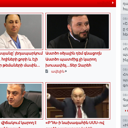
ավելին
դա
հա
08.
«Շ
ը 
հե
08.
«Ո
սյանը՝ լեղապարկում
Աստծո օծյալին դեմ գնացողն
պ
հղիների քորի և էլի
Աստծո պատժից չի կարող
ին
 թեմաների մասին․․․
խուսափել․․․Տեր Զարեհ
08.
ավելին
Հո
պա
գո
08.
Գա
առ
08.
 վիճակում կարող է
«ԲԴԽ-ի նախագահին ՍՄՍ-ով
«Ի