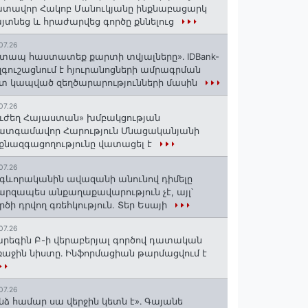
տավոր Հակոբ Մանուկյանը ինքնաբացարկ
յտնեց և հրաժարվեց գործը քննելուց
07.26
տապ հաստատեք քարտի տվյալները»․ IDBank-
զգուշացնում է հյուրանոցների ամրագրման
տ կապված զեղծարարությունների մասին
07.26
ւժեղ Հայաստան» խմբակցության
ատգամավոր Հարություն Մնացականյանի
քնազգացողությունը վատացել է
07.26
գևորականին ավազանի անունով դիմելը
րզապես անքաղաքավարություն չէ, այլ՝
րծի դրվող գռեհկություն. Տեր Եսայի
07.26
րեգին Բ-ի վերաբերյալ գործով դատական
աջին նիստը․ Ինֆորմացիան թարմացվում է
07.26
նձ համար սա վերջին կետն է»․ Գայանե