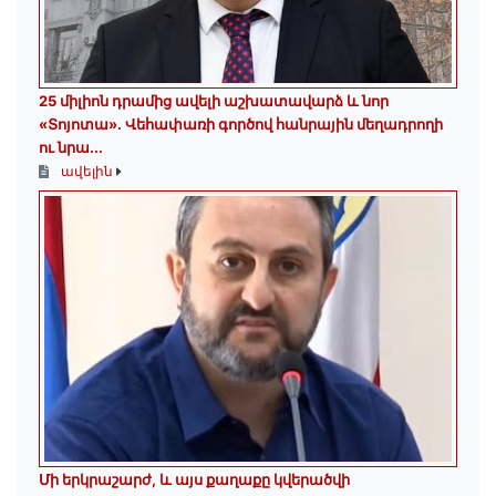
25 միլիոն դրամից ավելի աշխատավարձ և նոր
«Տոյոտա»․ Վեհափառի գործով հանրային մեղադրողի
ու նրա...
ավելին
Մի երկրաշարժ, և այս քաղաքը կվերածվի