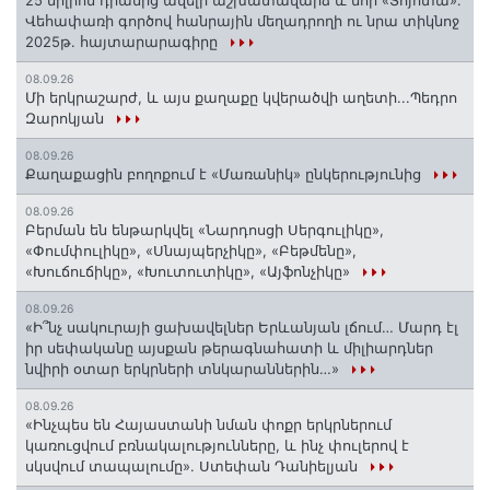
25 միլիոն դրամից ավելի աշխատավարձ և նոր «Տոյոտա»․
Վեհափառի գործով հանրային մեղադրողի ու նրա տիկնոջ
2025թ. հայտարարագիրը
08.09.26
Մի երկրաշարժ, և այս քաղաքը կվերածվի աղետի...Պեդրո
Զարոկյան
08.09.26
Քաղաքացին բողոքում է «Մառանիկ» ընկերությունից
08.09.26
Բերման են ենթարկվել «Նարդոսցի Սերգուլիկը»,
«Փումփուլիկը», «Սնայպերչիկը», «Բեթմենը»,
«Խուճուճիկը», «Խուտուտիկը», «Այֆոնչիկը»
08.09.26
«Ի՞նչ սակուրայի ցախավելներ Երևանյան լճում… Մարդ էլ
իր սեփականը այսքան թերագնահատի և միլիարդներ
նվիրի օտար երկրների տնկարաններին…»
08.09.26
«Ինչպես են Հայաստանի նման փոքր երկրներում
կառուցվում բռնակալությունները, և ինչ փուլերով է
սկսվում տապալումը». Ստեփան Դանիելյան