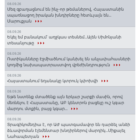
08.09.26
Մեզ զբաղացնում են ինչ-որ թեմաներով, Հայաստանին
սպառնացող իրական խնդիրները հետևյալն են․․․
Մարուքյան
08.09.26
Եկել եմ բանակում՝ աղջկաս տեսնեմ․․․Ալեն Սիմոնյանի
տեսանյութը
08.09.26
Ոստիկանները Էջմիածնում կանխել են անչափահասների
կողմից նախապատրաստվող վրեժխնդրություն
08.09.26
Հայաստանում եղանակը կտրուկ կփոխվի
08.09.26
Եթե նստենք մտածենք այն երկար շարքի մասին, որով
մեռնելու է Հայաստանը, ԱԲ կենտրոն բացելը ուշ կգար
մարդու մտքին, բայց կգար․․․
08.09.26
Տրագիկոմեդիա է, որ ԱԺ պատգամավոր են դարձել անձի
ձևավորման էլեմենտար խնդիրներով մարդիկ․․․Միքայել
Նահապետյան