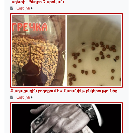
աղետի...Պեդրո Զարոկյան
ավելին
Քաղաքացին բողոքում է «Մառանիկ» ընկերությունից
ավելին