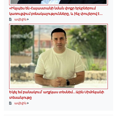
«Ինչպես են Հայաստանի նման փոքր երկրներում
կառուցվում բռնակալությունները, և ինչ փուլերով է...
ավելին
Եկել եմ բանակում՝ աղջկաս տեսնեմ․․․Ալեն Սիմոնյանի
տեսանյութը
ավելին