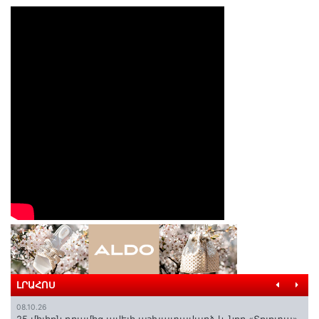
ԼՐԱՀՈՍ
08.10.26