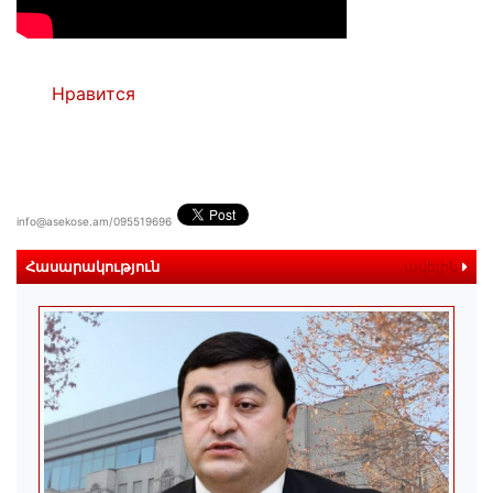
Нравится
info@asekose.am/095519696
Հասարակություն
ավելին