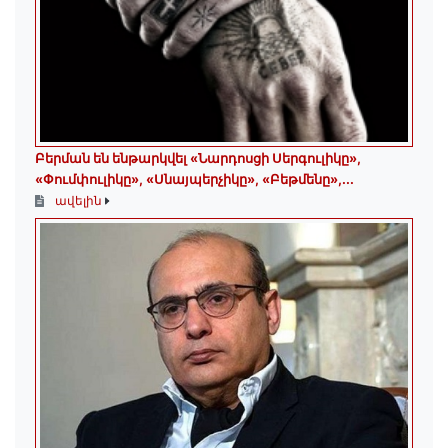
Բերման են ենթարկվել «Նարդոսցի Սերգուլիկը»,
«Փումփուլիկը», «Սնայպերչիկը», «Բեթմենը»,...
ավելին