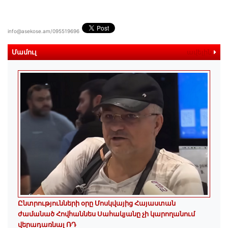
info@asekose.am/095519696
Մամուլ
ավելին
Ընտրությունների օրը Մոսկվայից Հայաստան
ժամանած Հովհաննես Սահակյանը չի կարողանում
վերադառնալ ՌԴ