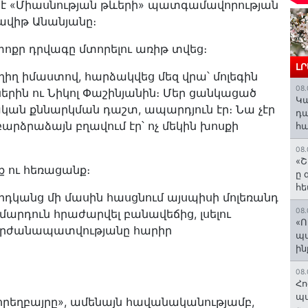
ել է «Միասնության թևերի» պատգամավորության
ավիթ Անանյանը։
փոքր դրվագը մտորելու առիթ տվեց։
Լ
ղիղ իմաստով, հարձակվեց մեզ վրա՝ մոլեգին
08.
երին ու Նիկոլ Փաշինյանին։ Մեր ցանկացած
️Կ
կան քննարկման դաշտ, ապարդյուն էր։ Նա չէր
դա
 բարձրաձայն բղավում էր՝ ոչ մեկին խոսքի
հա
08.
«Շ
ք ու հեռացանք։
ը 
հե
րդկանց մի մասին հասցնում այսպիսի մոլեռանդ
08.
մարդուն հրաժարվել բանավեճից, լսելու
«Ո
ն արժանապատվությանը հարիր
պ
ին
08.
Հո
պա
«հորեղբայրը», ամենայն հավանականությամբ,