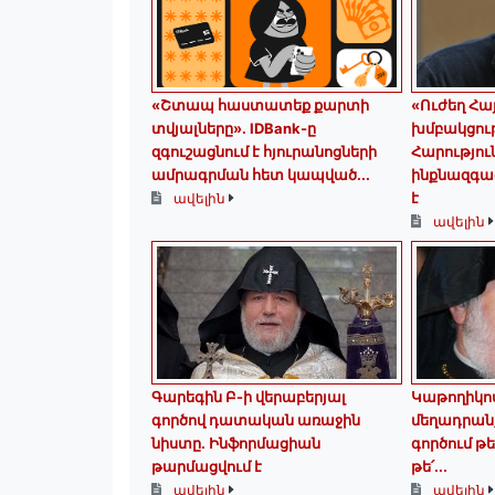
«Շտապ հաստատեք քարտի
«Ուժեղ Հ
տվյալները»․ IDBank-ը
խմբակցու
զգուշացնում է հյուրանոցների
Հարությո
ամրագրման հետ կապված...
ինքնազգաց
է
ավելին
ավելին
Գարեգին Բ-ի վերաբերյալ
Կաթողիկո
գործով դատական առաջին
մեղադրանք
նիստը․ Ինֆորմացիան
գործում թե
թարմացվում է
թե՛...
ավելին
ավելին