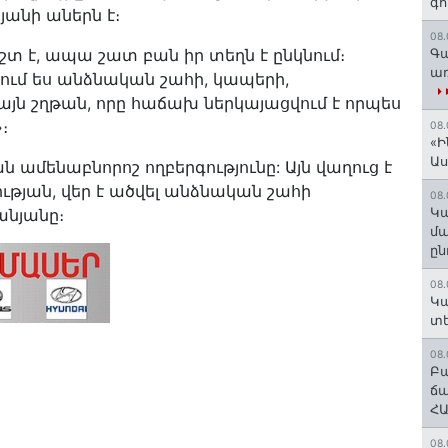
գո
անի աներն է։
08.
տ է, ապա շատ բան իր տեղն է ընկնում։
Գա
առ
ւմ ես անձնական շահի, կապերի,
յն շղթան, որը հաճախ ներկայացվում է որպես
։
08.
«Ի
Ա
 ամենաբնորոշ ողբերգությունը: Այն վաղուց է
ւթյան, վեր է ածվել անձնական շահի
08.
Կա
անյանը։
մա
ըն
08.
Կա
տե
08.
Բա
ճա
ՀԱ
08.