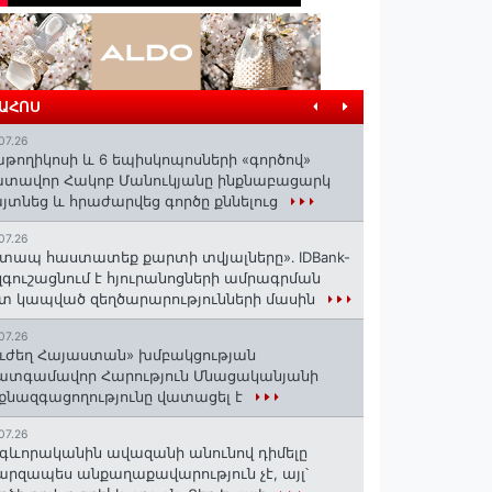
ՐԱՀՈՍ
07.26
աթողիկոսի և 6 եպիսկոպոսների «գործով»
տավոր Հակոբ Մանուկյանը ինքնաբացարկ
յտնեց և հրաժարվեց գործը քննելուց
07.26
տապ հաստատեք քարտի տվյալները»․ IDBank-
զգուշացնում է հյուրանոցների ամրագրման
տ կապված զեղծարարությունների մասին
07.26
ւժեղ Հայաստան» խմբակցության
ատգամավոր Հարություն Մնացականյանի
քնազգացողությունը վատացել է
07.26
գևորականին ավազանի անունով դիմելը
րզապես անքաղաքավարություն չէ, այլ՝