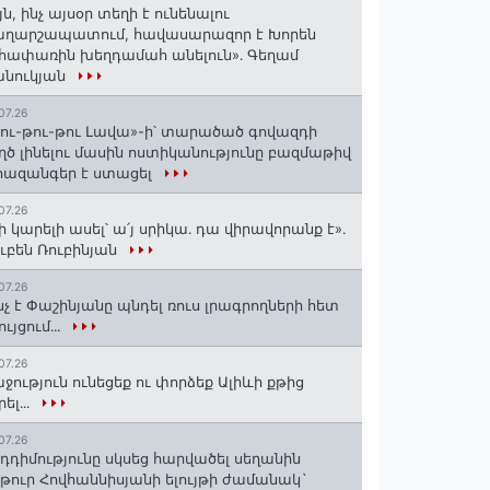
յն, ինչ այսօր տեղի է ունենալու
աղարշապատում, հավասարազոր է Խորեն
հափառին խեղդամահ անելուն»․ Գեղամ
անուկյան
07.26
ու-թու-թու Լավա»-ի՝ տարածած գովազդի
ղծ լինելու մասին ոստիկանությունը բազմաթիվ
ազանգեր է ստացել
07.26
ի կարելի ասել՝ ա՛յ սրիկա․ դա վիրավորանք է»․
ւբեն Ռուբինյան
07.26
նչ է Փաշինյանը պնդել ռուս լրագրողների հետ
ույցում․․․
07.26
ջություն ունեցեք ու փորձեք Ալիևի քթից
րել․․․
07.26
դդիմությունը սկսեց հարվածել սեղանին
թուր Հովհաննիսյանի ելույթի ժամանակ`