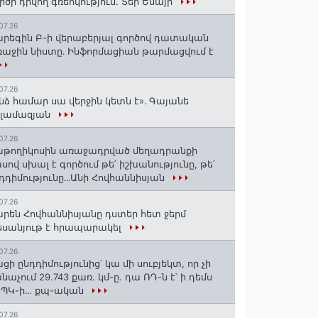
րծի դրվող գռեհկություն. Տեր Եսայի
07.26
րեգին Բ-ի վերաբերյալ գործով դատական
աջին նիստը․ Ինֆորմացիան թարմացվում է
07.26
նձ համար սա վերջին կետն է»․ Գայանե
սլամազյան
07.26
թողիկոսին առաջադրված մեղադրանքի
սով սխալ է գործում թե՛ իշխանությունը, թե՛
դդիմությունը․․․Անի Հովհաննիսյան
07.26
րեն Հովհաննիսյանը դստեր հետ ջերմ
սանյութ է հրապարակել
07.26
ցի ընդդիմությունից՝ կա մի սուբյեկտ, որ չի
նաչում 29.743 քառ. կմ-ը. դա ՌԴ-ն է՝ ի դեմս
ՊԿ-ի․․. քպ-ական
07.26