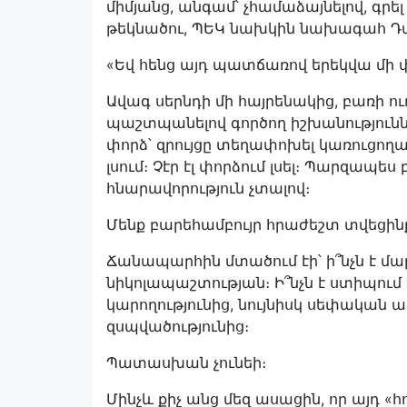
միմյանց, անգամ՝ չհամաձայնելով, գր
թեկնածու, ՊԵԿ նախկին նախագահ Դ
«Եվ հենց այդ պատճառով երեկվա մի 
Ավագ սերնդի մի հայրենակից, բառի ու
պաշտպանելով գործող իշխանությունն
փորձ՝ զրույցը տեղափոխել կառուցողա
լսում։ Չէր էլ փորձում լսել։ Պարզապես
հնարավորություն չտալով։
Մենք բարեհամբույր հրաժեշտ տվեցին
Ճանապարհին մտածում էի՝ ի՞նչն է մա
նիկոլապաշտության։ Ի՞նչն է ստիպում 
կարողությունից, նույնիսկ սեփակա
զսպվածությունից։
Պատասխան չունեի։
Մինչև քիչ անց մեզ ասացին, որ այդ 