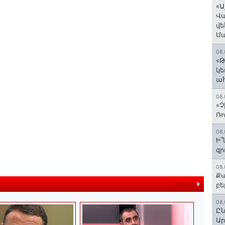
«Ա
Վ
վե
Մ
08.
«Թ
կե
ահ
08.
«Չ
Ռո
08.
Ի՞
զր
08.
Քա
ավելին
բե
08.
Ըն
Ար