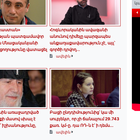
կա
այաստան»
Հոգևորականին ավազանի
թյան պատգամավոր
անունով դիմելը պարզապես
ւն Մնացականյանի
անքաղաքավարություն չէ, այլ՝
ողությունը վատացել
գործի դրվող...
ավելին
սին առաջադրված
Բացի ընդդիմությունից՝ կա մի
ի մասով սխալ է
սուբյեկտ, որ չի ճանաչում 29.743
՛ իշխանությունը,
քառ. կմ-ը. դա ՌԴ-ն է՝ ի դեմս...
ավելին