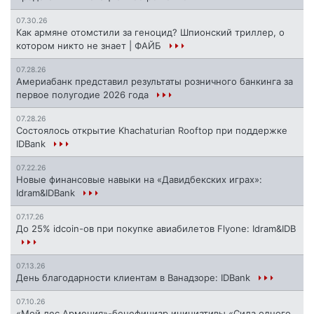
07.30.26
Как армяне отомстили за геноцид? Шпионский триллер, о
котором никто не знает | ФАЙБ
07.28.26
Америабанк представил результаты розничного банкинга за
первое полугодие 2026 года
07.28.26
Состоялось открытие Khachaturian Rooftop при поддержке
IDBank
07.22.26
Новые финансовые навыки на «Давидбекских играх»:
Idram&IDBank
07.17.26
До 25% idcoin-ов при покупке авиабилетов Flyone: Idram&IDB
07.13.26
День благодарности клиентам в Ванадзоре: IDBank
07.10.26
«Мой лес Армения»-бенефициар инициативы «Сила одного