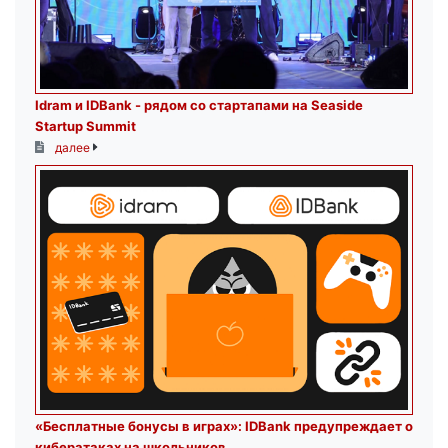
Idram и IDBank - рядом со стартапами на Seaside
Startup Summit
далее
«Бесплатные бонусы в играх»: IDBank предупреждает о
кибератаках на школьников