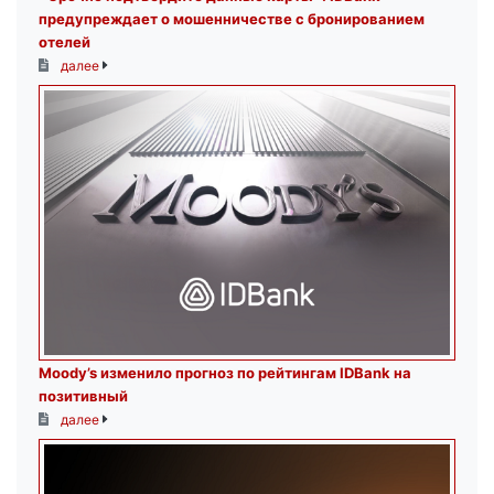
предупреждает о мошенничестве с бронированием
отелей
далее
Moody’s изменило прогноз по рейтингам IDBank на
позитивный
далее