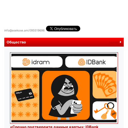
info@asekose.am/095519696
Общество
далее
«Срочно подтвердите данные карты»: IDBank