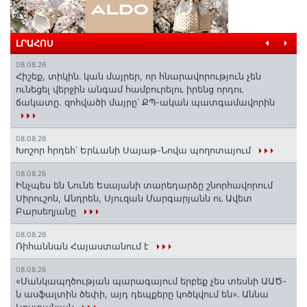
ԼՐԱՀՈՍ
08.08.26
Հիշեք, տիկին․ կան մայրեր, որ հնարավորություն չեն
ունեցել վերջին անգամ համբուրելու իրենց որդու
ճակատը. զոհվածի մայրը՝ ՔՊ-ական պատգամավորին
08.08.26
Խոշոր հրդեհ՝ Երևանի Սայաթ-Նովա պողոտայում
08.08.26
Ինչպես են Նունե Եսայանի տարեդարձը շնորհավորում
Սիրուշոն, Անդրեն, Սյուզան Մարգարյանն ու Ավետ
Բարսեղյանը
08.08.26
Ռիհաննան Հայաստանում է
08.08.26
«Մանկապղծության պարագայում երբեք չես տեսնի ԱԱԾ-
ն ասֆալտին ծեփի, այդ դեպքերը կոծկվում են»․ Աննա