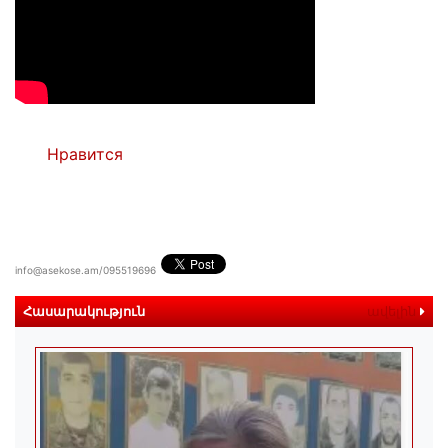
Нравится
info@asekose.am/095519696
Հասարակություն
ավելին