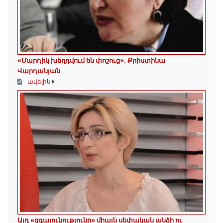
«Մարդիկ խեղդվում են փոշուց»․ Քրիստինա
Վարդանյան
ավելին
Այդ «զգայունությունը» միայն սեփական անձի ու