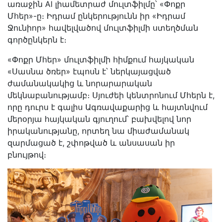
առաջին AI լիամետրաժ մուլտֆիլմը՝ «Փոքր
Մհեր»-ը։ Իդրամ ընկերությունն իր «Իդրամ
Ջունիոր» հավելվածով մուլտֆիլմի ստեղծման
գործընկերն է։
«Փոքր Մհեր» մուլտֆիլմի հիմքում հայկական
«Սասնա ծռեր» էպոսն է՝ ներկայացված
ժամանակակից և նորարարական
մեկնաբանությամբ։ Սյուժեի կենտրոնում Մհերն է,
որը դուրս է գալիս Ագռավաքարից և հայտնվում
մերօրյա հայկական գյուղում՝ բախվելով նոր
իրականությանը, որտեղ նա միաժամանակ
զարմացած է, շփոթված և անսասան իր
բնույթով։