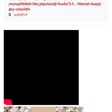
յուրայինների նեղ շրջանակի համա՞ր է․․․ հերոսի մայրը՝
քպ-ականին
ավելին