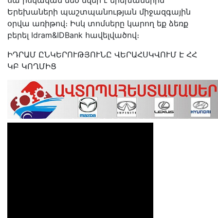
սա իսկական մեծ նվեր է երեխաներին՝
Երեխաների պաշտպանության միջազգային
օրվա առիթով։ Իսկ տոմսերը կարող եք ձեռք
բերել Idram&IDBank հավելվածով։
ԻԴՐԱՄ ԸՆԿԵՐՈՒԹՅՈՒՆԸ ՎԵՐԱՀՍԿՎՈՒՄ Է ՀՀ
ԿԲ ԿՈՂՄԻՑ