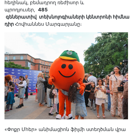
հեղինակ, բեմադրող ռեժիսոր և
պրոդյուսեր,
485
գեներատիվ
տեխնոլոգիաների
կենտրոնի
հիմնա
դիր
Հովհաննես Մարգարյանը։
«Փոքր Մհեր» անիմացիոն ֆիլմի ստեղծման վրա