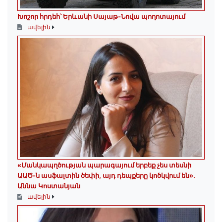
Խոշոր հրդեհ՝ Երևանի Սայաթ-Նովա պողոտայում
ավելին
«Մանկապղծության պարագայում երբեք չես տեսնի
ԱԱԾ-ն ասֆալտին ծեփի, այդ դեպքերը կոծկվում են»․
Աննա Կոստանյան
ավելին