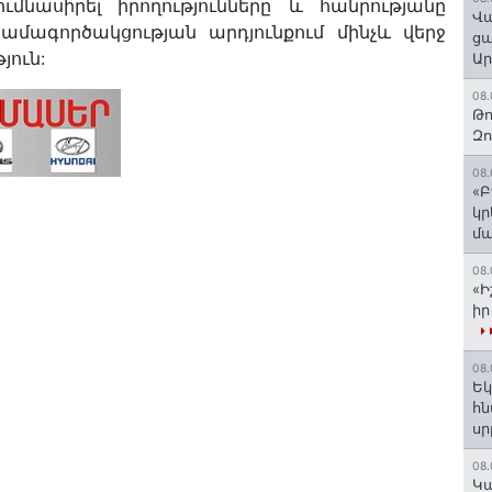
ւմնասիրել իրողությունները և հանրությանը
Վա
ամագործակցության արդյունքում մինչև վերջ
ցա
ուն:
Ա
08.
Թո
Զ
08.
«Բ
կր
մա
08.
«Ի
իր
08.
Եկ
հն
ս
08.
️Կ