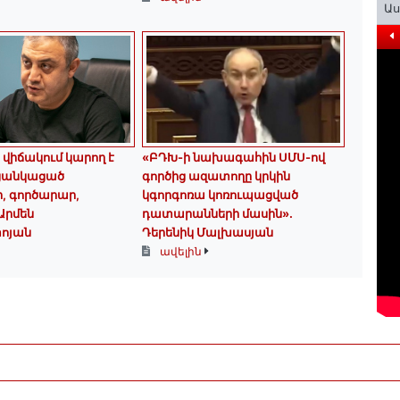
Ա
 վիճակում կարող է
«ԲԴԽ-ի նախագահին ՍՄՍ-ով
 ցանկացած
գործից ազատողը կրկին
, գործարար,
կգորգոռա կոռուպացված
 Արմեն
դատարանների մասին».
ոյան
Դերենիկ Մալխասյան
ավելին