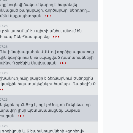
ղը նույն վիճակում կարող է հայտնվել
նկացած քաղաքացի, գործարար, ներդրող.․․
րմեն Սաքապետոյան
07.26
ւրքն ասում ա՝ էս պիտի անես, անում են․․․
ոհրապ Բեկ-Գասպարենց
07.26
ԴԽ-ի նախագահին ՍՄՍ-ով գործից ազատողը
կին կգորգոռա կոռուպացված դատարանների
սին». Դերենիկ Մալխասյան
07.26
շխանությունը քայլեր է ձեռնարկում Եկեղեցին
 կամքին հպատակեցնելու համար»․ Գարեգին Բ
07.26
եղեցին ոչ ՀԷՑ–ը է, ոչ էլ «Մուլտի Ուելնես», որ
արավոր լինի պետականացնել. Նաթան
րբազան
07.26
աթողիկոսի և 6 եպիսկոպոսների «գործով»