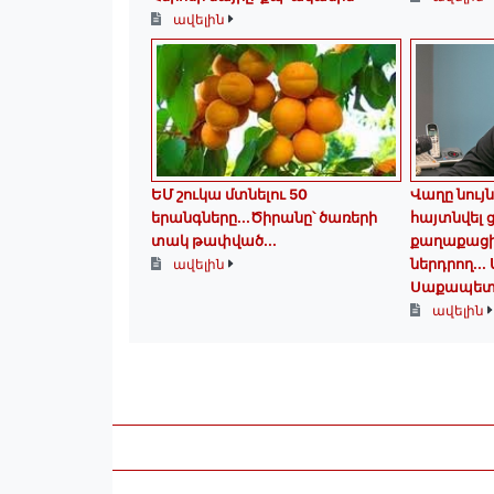
ավելին
ԵՄ շուկա մտնելու 50
Վաղը նույն
երանգները․․․Ծիրանը՝ ծառերի
հայտնվել
տակ թափված․․․
քաղաքացի
ներդրող.․․
ավելին
Սաքապետ
ավելին