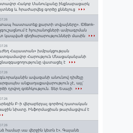
տավոր Հակոբ Մանուկյանը ինքնաբացարկ
յտնեց և հրաժարվեց գործը քննելուց
07.26
տապ հաստատեք քարտի տվյալները»․ IDBank-
զգուշացնում է հյուրանոցների ամրագրման
տ կապված զեղծարարությունների մասին
07.26
ւժեղ Հայաստան» խմբակցության
ատգամավոր Հարություն Մնացականյանի
քնազգացողությունը վատացել է
07.26
գևորականին ավազանի անունով դիմելը
րզապես անքաղաքավարություն չէ, այլ՝
րծի դրվող գռեհկություն. Տեր Եսայի
07.26
րեգին Բ-ի վերաբերյալ գործով դատական
աջին նիստը․ Ինֆորմացիան թարմացվում է
07.26
նձ համար սա վերջին կետն է»․ Գայանե