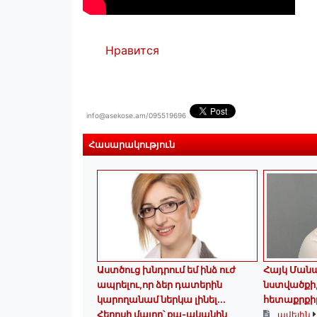
Нравится
info@asekose.am/095519696
Հասարակություն
Աստծուց խնդրում եմ ինձ ուժ
Հայկ Մանա
ապրելու,որ ձեր դատերին
նստվածքի, 
կարողանամ ներկա լինել․․․
հետաքրքիր
Հերոսի մայրը՝ քպ-ականին
ավելին