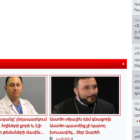
դա
հա
08.
«Շ
ը 
հե
08.
«Ո
պ
ավելին
ին
08.
Հո
պա
գո
08.
Գա
առ
սյանը՝ լեղապարկում
Աստծո օծյալին դեմ գնացողն
հղիների քորի և էլի
Աստծո պատժից չի կարող
 թեմաների մասին․․․
խուսափել․․․Տեր Զարեհ
08.
«Ի
ավելին