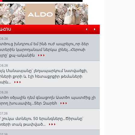
ՐԱՀՈՍ
08.26
տծուց խնդրում եմ ինձ ուժ ապրելու,որ ձեր
տերին կարողանամ ներկա լինել․․․Հերոսի
յրը՝ քպ-ականին
08.26
յկ Մանասյանը՝ լեղապարկում նստվածքի,
իների քորի և էլի հետաքրքիր թեմաների
սին․․․
08.26
տծո օծյալին դեմ գնացողն Աստծո պատժից չի
րող խուսափել․․․Տեր Զարեհ
07.26
 շուկա մտնելու 50 երանգները․․․Ծիրանը՝
ռերի տակ թափված․․․
07.26