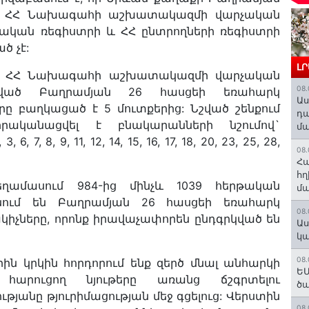
 է ՀՀ Նախագահի աշխատակազմի վարչական
տական ռեգիստրի և ՀՀ ընտրողների ռեգիստրի
ծ չէ:
Լ
մ է ՀՀ Նախագահի աշխատակազմի վարչական
08.
յված Բաղրամյան 26 հասցեի եռահարկ
Աս
րը բաղկացած է 5 մուտքերից: Նշված շենքում
դա
իրականացվել է բնակարանների նշումով`
մա
, 8, 9, 11, 12, 14, 15, 16, 17, 18, 20, 23, 25, 28,
08.
Հա
հղ
ղամասում 984-ից մինչև 1039 հերթական
մա
նում են Բաղրամյան 26 հասցեի եռահարկ
08.
կիչները, որոնք իրավաչափորեն ընդգրկված են
Աս
կա
08.
ին կրկին հորդորում ենք զերծ մնալ անհարկի
ԵՄ
 հարուցող նյութերը առանց ճշգրտելու
ծա
թյանը թյուրիմացության մեջ գցելուց: Վերստին
08.