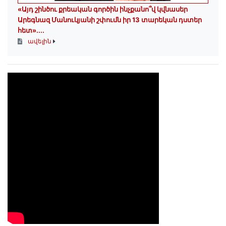
«Այդ շինծու քրեական գործին ինչքանո՞վ կվնասեր
Արեգնազ Մանուկյանի շփումն իր 13 տարեկան դստեր
հետ»․...
ավելին