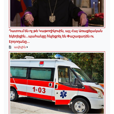
Դատում են ոչ թե Կաթողիկոսին, այլ Հայ Առաքելական
եկեղեցին․․․պահանջը հնչեցրել են Փաշազադեն ու
Էրդողանը․․․
ավելին