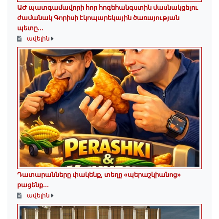
ԱԺ պատգամավորի հոր հոգեհանգստին մասնակցելու
ժամանակ Գորիսի էկոպարեկային ծառայության
պետը...
ավելին
Դատարանները փակենք, տեղը «պերաշկիանոց»
բացենք․․․
ավելին