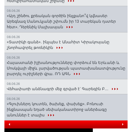
հետվիրահատական շրջանը
08.06.26
«Այդ շինծու քրեական գործին ինչքանո՞վ կվնասեր
Արեգնազ Մանուկյանի շփումն իր 13 տարեկան դստեր
հետ»․ Դերենիկ Մալխասյան
08.06.26
«Տատիկի գանձ». ինչպես է Անահիտ Կիրակոսյանը
շնորհավորել թոռնիկին
08.06.26
Հայաստանի իշխանությունները փորձում են Երևանի և
Մոսկվայի միջև լարվածության պատասխանատվությունը
բարդել ուրիշների վրա. ՌԴ ԱԳՆ
08.06.26
Վեհափառի անձնագրի մեջ գրված է՝ Գարեգին Բ...
08.06.26
«Գլուխներդ կուտեն, ծախեք, փախեք»․ Բոնուսի
ինքնասպան եղած սեփականատիրոջ աներձագը
անուններ է տալիս