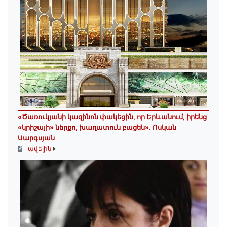
«Ծառուկյանի կազինոն փակեցին, որ Երևանում, իրենց
«կրիշայի» ներքո, խաղատուն բացեն»․ Ոսկան
Սարգսյան
ավելին