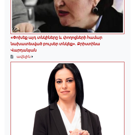
«Փոխեք այդ տնկիները և փողոցների համար
նախատեսված բույսեր տնկեք». Քրիստինա
Վարդանյան
ավելին