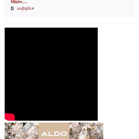
հետ»․...
ավելին