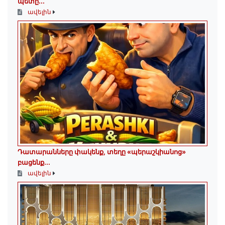
պետը...
ավելին
Դատարանները փակենք, տեղը «պերաշկիանոց»
բացենք․․․
ավելին