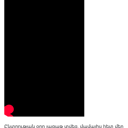
Ընտրության օրը լազաթ տվեց, մամայիս հետ մեր