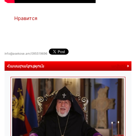
Нравится
info@asekose.am/095519696
Հասարակություն
ավելին