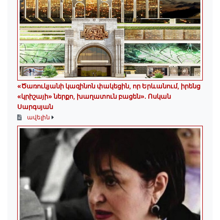
«Ծառուկյանի կազինոն փակեցին, որ Երևանում, իրենց
«կրիշայի» ներքո, խաղատուն բացեն»․ Ոսկան
Սարգսյան
ավելին