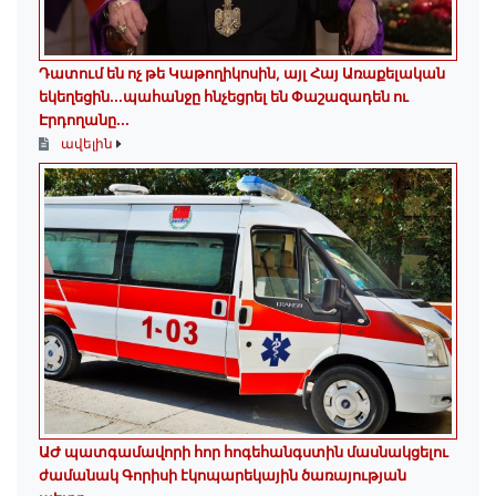
Դատում են ոչ թե Կաթողիկոսին, այլ Հայ Առաքելական
եկեղեցին․․․պահանջը հնչեցրել են Փաշազադեն ու
Էրդողանը․․․
ավելին
ԱԺ պատգամավորի հոր հոգեհանգստին մասնակցելու
ժամանակ Գորիսի էկոպարեկային ծառայության