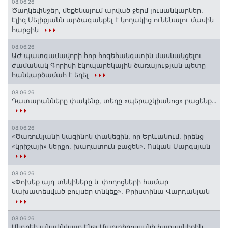
08.06.26
Ծաղկեփնջեր, մեքենայում արված ջերմ լուսանկարներ.
Էլիզ Մելիքյանն արձագանքել է կողակից ունենալու մասին
հարցին
08.06.26
ԱԺ պատգամավորի հոր հոգեհանգստին մասնակցելու
ժամանակ Գորիսի էկոպարեկային ծառայության պետը
հանկարծամահ է եղել
08.06.26
Դատարանները փակենք, տեղը «պերաշկիանոց» բացենք․․․
08.06.26
«Ծառուկյանի կազինոն փակեցին, որ Երևանում, իրենց
«կրիշայի» ներքո, խաղատուն բացեն»․ Ոսկան Սարգսյան
08.06.26
«Փոխեք այդ տնկիները և փողոցների համար
նախատեսված բույսեր տնկեք». Քրիստինա Վարդանյան
08.06.26
Անդրեի անակնկալը Էնջլ Մարտիրոսյանի հարսանիքին