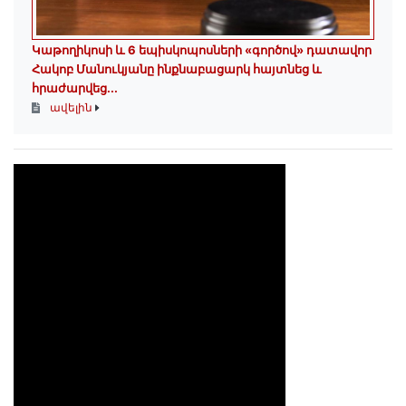
️Կաթողիկոսի և 6 եպիսկոպոսների «գործով» դատավոր
Հակոբ Մանուկյանը ինքնաբացարկ հայտնեց և
հրաժարվեց...
ավելին