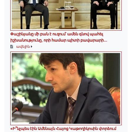
Փաշինյանը մի բան է ուզում՝ ամեն գնով պահել
իշխանությունը, որի համար պիտի բավարարի...
ավելին
«Ի՞նչպես էին Ամենայն Հայոց Կաթողիկոսին փորձում