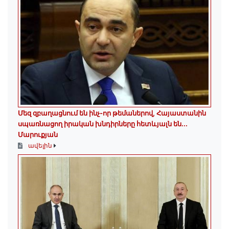
Մեզ զբաղացնում են ինչ-որ թեմաներով, Հայաստանին
սպառնացող իրական խնդիրները հետևյալն են․․․
Մարուքյան
ավելին