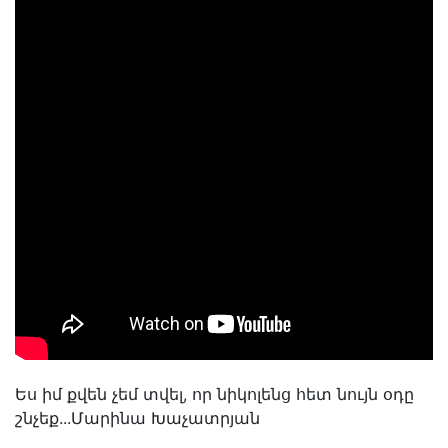
Ես իմ քվեն չեմ տվել, որ նիկոլենց հետ նույն օդը
շնչեք...Մարինա Խաչատրյան