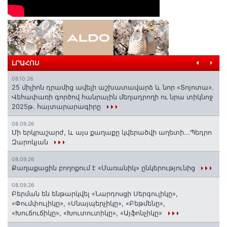
ԼՐԱՀՈՍ
08.10.26
25 միլիոն դրամից ավելի աշխատավարձ և նոր «Տոյոտա»․
Վեհափառի գործով հանրային մեղադրողի ու նրա տիկնոջ
2025թ. հայտարարագիրը
08.09.26
Մի երկրաշարժ, և այս քաղաքը կվերածվի աղետի...Պեդրո
Զարոկյան
08.09.26
Քաղաքացին բողոքում է «Մառանիկ» ընկերությունից
08.09.26
Բերման են ենթարկվել «Նարդոսցի Սերգուլիկը»,
«Փումփուլիկը», «Սնայպերչիկը», «Բեթմենը»,
«Խուճուճիկը», «Խուտուտիկը», «Այֆոնչիկը»