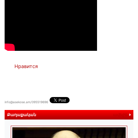
Нравится
info@asekose.am/095519696
Քաղաքական
ավելին