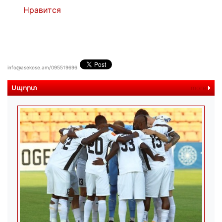
Нравится
info@asekose.am/095519696
Սպորտ
more