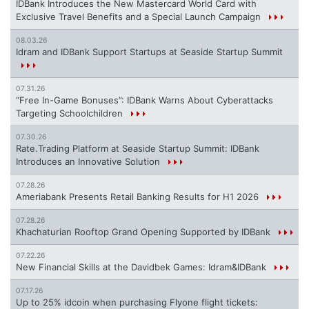
IDBank Introduces the New Mastercard World Card with
Exclusive Travel Benefits and a Special Launch Campaign
08.03.26
Idram and IDBank Support Startups at Seaside Startup Summit
07.31.26
“Free In-Game Bonuses”: IDBank Warns About Cyberattacks
Targeting Schoolchildren
07.30.26
Rate.Trading Platform at Seaside Startup Summit: IDBank
Introduces an Innovative Solution
07.28.26
Ameriabank Presents Retail Banking Results for H1 2026
07.28.26
Khachaturian Rooftop Grand Opening Supported by IDBank
07.22.26
New Financial Skills at the Davidbek Games: Idram&IDBank
07.17.26
Up to 25% idcoin when purchasing Flyone flight tickets: