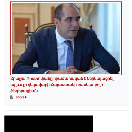
Հրաչյա Ռոստոմյանը հրաժարական է ներկայացրել,
այլևս չի ղեկավարի Հայաստանի բասկետբոլի
ֆեդերացիան
more