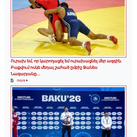
Ուրախ եմ, որ կարողացել եմ ուրախացնել մեր ազգին.
Բաքվում ոսկե մեդալ շահած ըմբիշ Ջանես
Նազարյանը...
more