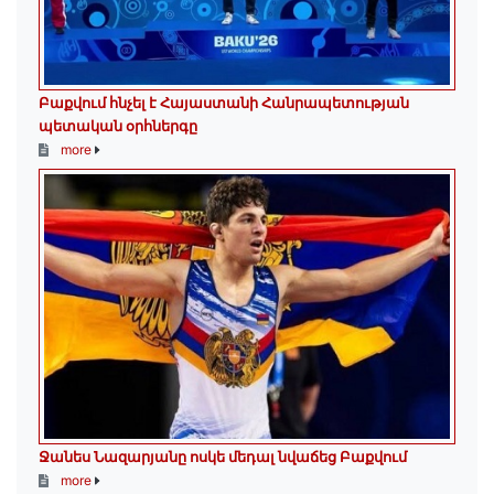
Բաքվում հնչել է Հայաստանի Հանրապետության
պետական օրհներգը
more
Ջանես Նազարյանը ոսկե մեդալ նվաճեց Բաքվում
more