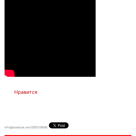
Нравится
info@asekose.am/095519696