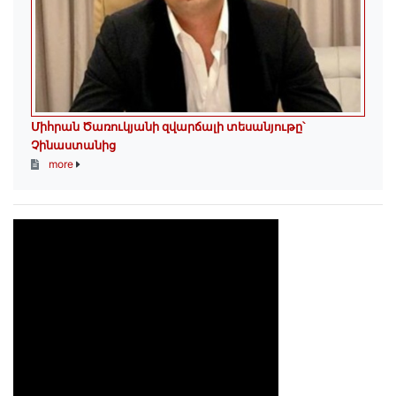
Միհրան Ծառուկյանի զվարճալի տեսանյութը՝
Չինաստանից
more