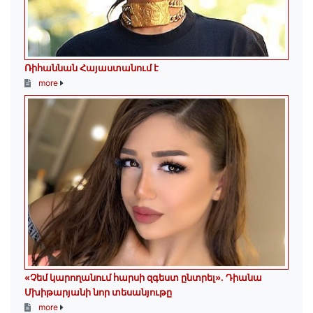
Ռիհաննան Հայաստանում է
more
«Չեմ կարողանում հարսի զգեստ ընտրել». Դիանա
Մխիթարյանի նոր տեսանյութը
more