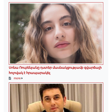
Սոնա Ռուբենյանը դստեր մասնակցությամբ զվարճալի
հոլովակ է հրապարակել
more