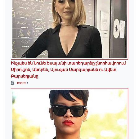
Ինչպես են Նունե Եսայանի տարեդարձը շնորհավորում
Սիրուշոն, Անդրեն, Սյուզան Մարգարյանն ու Ավետ
Բարսեղյանը
more