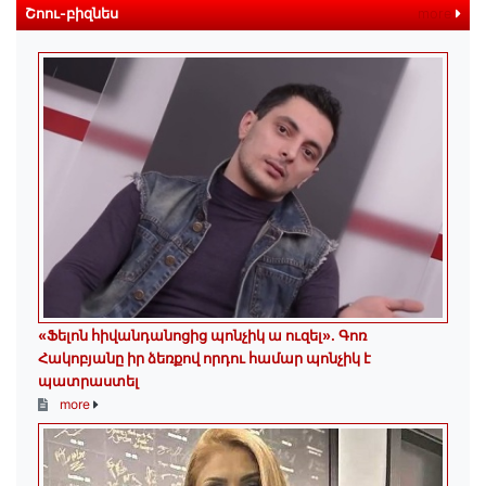
Շոու-բիզնես
more
«Ֆելոն հիվանդանոցից պոնչիկ ա ուզել». Գոռ
Հակոբյանը իր ձեռքով որդու համար պոնչիկ է
պատրաստել
more