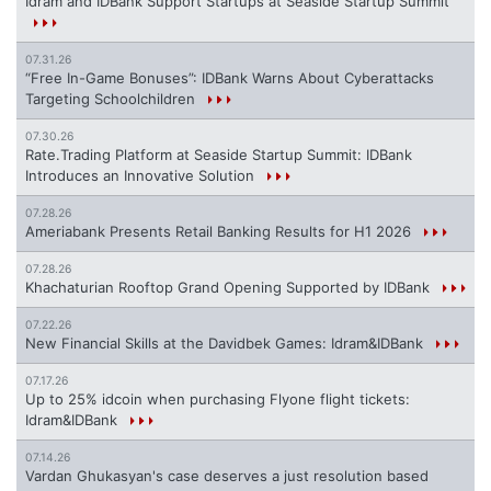
Idram and IDBank Support Startups at Seaside Startup Summit
07.31.26
“Free In-Game Bonuses”: IDBank Warns About Cyberattacks
Targeting Schoolchildren
07.30.26
Rate.Trading Platform at Seaside Startup Summit: IDBank
Introduces an Innovative Solution
07.28.26
Ameriabank Presents Retail Banking Results for H1 2026
07.28.26
Khachaturian Rooftop Grand Opening Supported by IDBank
07.22.26
New Financial Skills at the Davidbek Games: Idram&IDBank
07.17.26
Up to 25% idcoin when purchasing Flyone flight tickets:
Idram&IDBank
07.14.26
Vardan Ghukasyan's case deserves a just resolution based