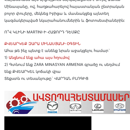
Մինասյանը, ով, հաղթահարելով հայաստանյան ընտրական
բոլոր փուլերը, մեկնեց Իբիցա և մասնակցեց այնտեղ
կազմակերպված նկարահանումներին և ֆոտոսեսսիաներին:
Ո՞Վ ԿԼԻՆԻ MARTINI-Ի ՀԱՋՈՐԴ ԴԵՄՔԸ
ՔՎԵԱՐԿԵՔ ԶԱՐԱ ՄԻՆԱՍՅԱՆԻ ՕԳՏԻՆ
Ահա թե ինչ պետք է անենք նրան աջակցելու համար`
1)
Անցնում ենք ահա այս հղումով
2) Գտնում ենք ZARA MINASYAN ARMENIA գրածը ու սեղմում
ենք ՔՎԵԱՐԿԵԼ կոճակի վրա
Տեքստն ու տեսանյութը` ՎԱՐԴԱՆ ԲԼՈԳԻՑ