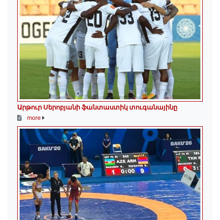
Արթուր Սերոբյանի ֆանտաստիկ տուգանայինը
more