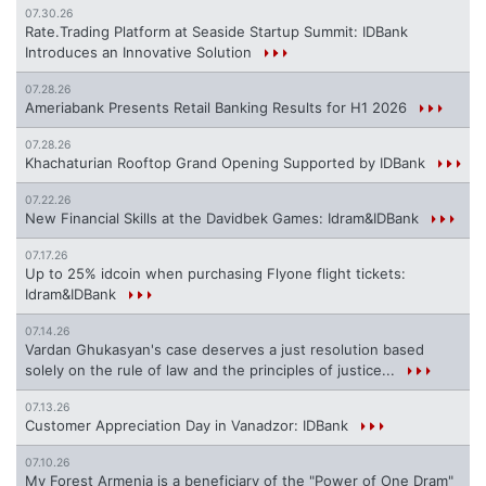
07.30.26
Rate.Trading Platform at Seaside Startup Summit: IDBank
Introduces an Innovative Solution
07.28.26
Ameriabank Presents Retail Banking Results for H1 2026
07.28.26
Khachaturian Rooftop Grand Opening Supported by IDBank
07.22.26
New Financial Skills at the Davidbek Games: Idram&IDBank
07.17.26
Up to 25% idcoin when purchasing Flyone flight tickets:
Idram&IDBank
07.14.26
Vardan Ghukasyan's case deserves a just resolution based
solely on the rule of law and the principles of justice...
07.13.26
Customer Appreciation Day in Vanadzor: IDBank
07.10.26
My Forest Armenia is a beneficiary of the "Power of One Dram"