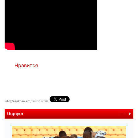
Нравится
info@asekose.am/095519696
Սպորտ
more