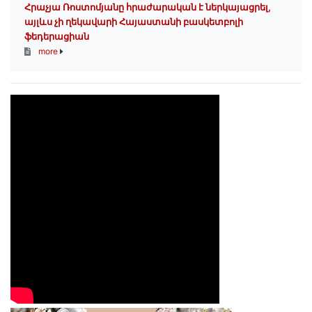
Հրաչյա Ռոստոմյանը հրաժարական է ներկայացրել,
այլևս չի ղեկավարի Հայաստանի բասկետբոլի
ֆեդերացիան
more