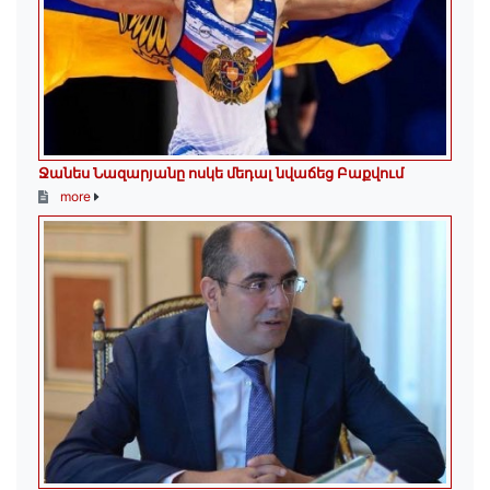
Ջանես Նազարյանը ոսկե մեդալ նվաճեց Բաքվում
more