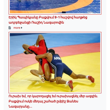
Էրիկ Պապիկյանը Բաքվում 9-1 հաշվով հաղթեց
ադրբեջանցի Ռաշիդ Նազարովին
more
Ուրախ եմ, որ կարողացել եմ ուրախացնել մեր ազգին.
Բաքվում ոսկե մեդալ շահած ըմբիշ Ջանես
Նազարյանը...