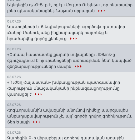
Եկեղեցին ոչ ՀԷՑ–ը է, ոչ էլ «Մուլտի Ուելնես», որ հնարավոր
լինի պետականացնել. Նաթան սրբազան
08.07.26
️Կաթողիկոսի և 6 եպիսկոպոսների «գործով» դատավոր
Հակոբ Մանուկյանը ինքնաբացարկ հայտնեց և
հրաժարվեց գործը քննելուց
08.07.26
«Շտապ հաստատեք քարտի տվյալները»․ IDBank-ը
զգուշացնում է հյուրանոցների ամրագրման հետ կապված
զեղծարարությունների մասին
08.07.26
«Ուժեղ Հայաստան» խմբակցության պատգամավոր
Հարություն Մնացականյանի ինքնազգացողությունը
վատացել է
08.07.26
Հոգևորականին ավազանի անունով դիմելը պարզապես
անքաղաքավարություն չէ, այլ՝ գործի դրվող գռեհկություն.
Տեր Եսայի
08.07.26
Գարեգին Բ-ի վերաբերյալ գործով դատական առաջին