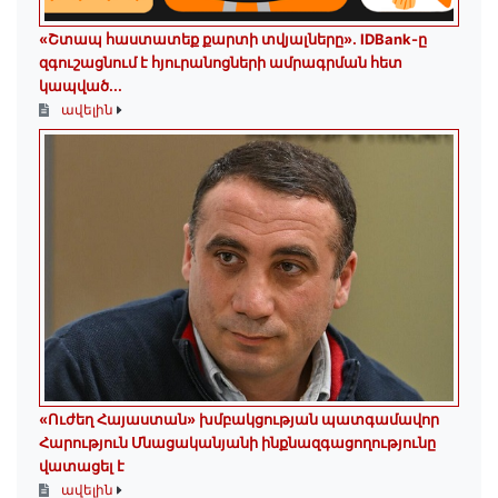
«Շտապ հաստատեք քարտի տվյալները»․ IDBank-ը
զգուշացնում է հյուրանոցների ամրագրման հետ
կապված...
ավելին
«Ուժեղ Հայաստան» խմբակցության պատգամավոր
Հարություն Մնացականյանի ինքնազգացողությունը
վատացել է
ավելին