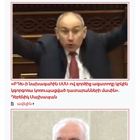
«ԲԴԽ-ի նախագահին ՍՄՍ-ով գործից ազատողը կրկին
կգորգոռա կոռուպացված դատարանների մասին».
Դերենիկ Մալխասյան
ավելին