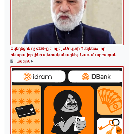
Եկեղեցին ոչ ՀԷՑ–ը է, ոչ էլ «Մուլտի Ուելնես», որ
հնարավոր լինի պետականացնել. Նաթան սրբազան
ավելին