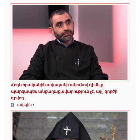
Հոգևորականին ավազանի անունով դիմելը
պարզապես անքաղաքավարություն չէ, այլ՝ գործի
դրվող...
ավելին