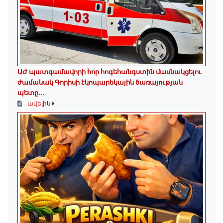
ԱԺ պատգամավորի հոր հոգեհանգստին մասնակցելու
ժամանակ Գորիսի էկոպարեկային ծառայության
պետը...
ավելին