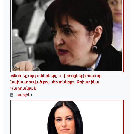
«Փոխեք այդ տնկիները և փողոցների համար
նախատեսված բույսեր տնկեք». Քրիստինա
Վարդանյան
ավելին