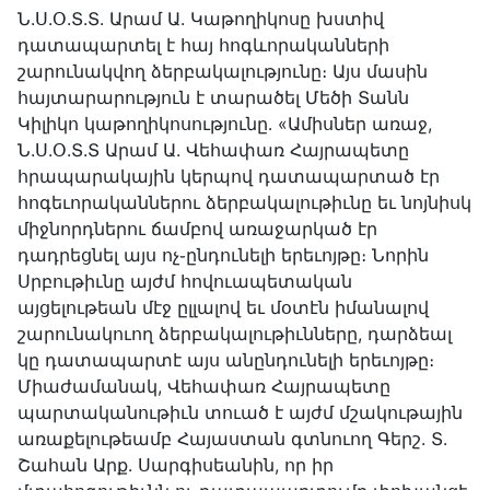
Ն.Ս.Օ.Տ.Տ. Արամ Ա. Կաթողիկոսը խստիվ
դատապարտել է հայ հոգևորականների
շարունակվող ձերբակալությունը։ Այս մասին
հայտարարություն է տարածել Մեծի Տանն
Կիլիկո կաթողիկոսությունը․ «Ամիսներ առաջ,
Ն.Ս.Օ.Տ.Տ Արամ Ա. Վեհափառ Հայրապետը
հրապարակային կերպով դատապարտած էր
հոգեւորականներու ձերբակալութիւնը եւ նոյնիսկ
միջնորդներու ճամբով առաջարկած էր
դադրեցնել այս ոչ֊ընդունելի երեւոյթը։ Նորին
Սրբութիւնը այժմ հովուապետական
այցելութեան մէջ ըլլալով եւ մօտէն իմանալով
շարունակուող ձերբակալութիւնները, դարձեալ
կը դատապարտէ այս անընդունելի երեւոյթը։
Միաժամանակ, Վեհափառ Հայրապետը
պարտականութիւն տուած է այժմ մշակութային
առաքելութեամբ Հայաստան գտնուող Գերշ. Տ.
Շահան Արք. Սարգիսեանին, որ իր