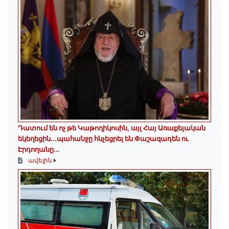
Դատում են ոչ թե Կաթողիկոսին, այլ Հայ Առաքելական
եկեղեցին․․․պահանջը հնչեցրել են Փաշազադեն ու
Էրդողանը․․․
ավելին