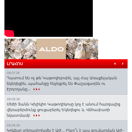
ԼՐԱՀՈՍ
08.07.26
Դատում են ոչ թե Կաթողիկոսին, այլ Հայ Առաքելական
եկեղեցին․․․պահանջը հնչեցրել են Փաշազադեն ու
Էրդողանը․․․
08.06.26
Մեծի Տանն Կիլիկիո Կաթողիկոսը կոչ է անում հարգալից
վերաբերմունք ցուցաբերել Եկեղեցու և Վեհափառի
նկատմամբ
08.06.26
Կրկեսը տեղափոխվել է ԱԺ... Ինչո՞ւ է այս գումարման ԱԺ-