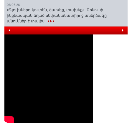
08.06.26
«Գլուխներդ կուտեն, ծախեք, փախեք»․ Բոնուսի
ինքնասպան եղած սեփականատիրոջ աներձագը
անուններ է տալիս