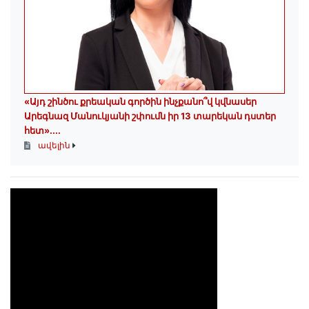
«Այդ շինծու քրեական գործին ինչքանո՞վ կվնասեր
Արեգնազ Մանուկյանի շփումն իր 13 տարեկան դստեր
հետ»․...
ավելին