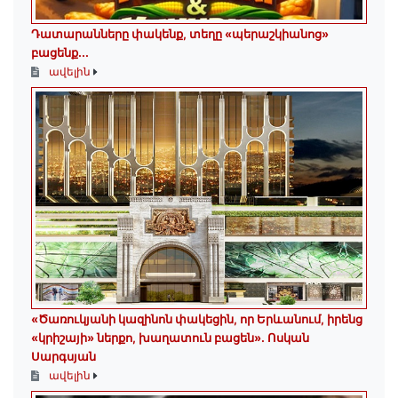
Դատարանները փակենք, տեղը «պերաշկիանոց»
բացենք․․․
ավելին
«Ծառուկյանի կազինոն փակեցին, որ Երևանում, իրենց
«կրիշայի» ներքո, խաղատուն բացեն»․ Ոսկան
Սարգսյան
ավելին