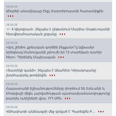
08.06.26
Անդրեի անակնկալը Էնջլ Մարտիրոսյանի հարսանիքին
08.06.26
«- 4 կիլոգրամ». ինչպես է ընթանում Մարիա Մաթևոսյանի
հետվիրահատական շրջանը
08.06.26
«Այդ շինծու քրեական գործին ինչքանո՞վ կվնասեր
Արեգնազ Մանուկյանի շփումն իր 13 տարեկան դստեր
հետ»․ Դերենիկ Մալխասյան
08.06.26
«Տատիկի գանձ». ինչպես է Անահիտ Կիրակոսյանը
շնորհավորել թոռնիկին
08.06.26
Հայաստանի իշխանությունները փորձում են Երևանի և
Մոսկվայի միջև լարվածության պատասխանատվությունը
բարդել ուրիշների վրա. ՌԴ ԱԳՆ
08.06.26
Վեհափառի անձնագրի մեջ գրված է՝ Գարեգին Բ...