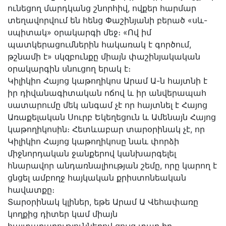
ունեցող մարդկանց շնորհիվ, ովքեր հարմար
տեղավորվում են հենց Փաշինյանի բերած «սև-
սպիտակ» օրակարգի մեջ։ «Ով իմ
պատկերացումներին հակառակ է գործում,
թշնամի է» սկզբունքը միայն փաշինյակական
օրակարգին սնուցող երակ է։
Կիլիկիո Հայոց կաթողիկոս Արամ Ա-ն հայտնի է
իր դիվանագիտական ոճով և իր անվերապահ
սատարումը մեկ անգամ չէ որ հայտնել է Հայոց
Առաքելական Սուրբ Եկեղեցուն և Ամենայն Հայոց
կաթողիկոսին։ Հետևաբար տարօրինակ չէ, որ
Կիլիկիո Հայոց կաթողիկոսը նաև փորձի
միջնորդական ջանքերով կանխարգելել
հնարավոր անդառնալիության շեմը, որը կարող է
ցնցել ամբողջ հայկական քրիստոնեական
հավատքը։
Տարօրինակ կլիներ, եթե Արամ Ա Վեհափառը
կողքից դիտեր կամ միայն