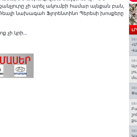
անչյուրը չի արել ակումբի համար այնքան բան,
 Ռեալի նախագահ Ֆլորենտինո Պերեսի խոսքերը
Լ
ոք չի կրի…
08.
«Մ
Վ
08.
Այ
յո
մա
08.
Փա
08.
Բա
շո
ք
08.
Կա