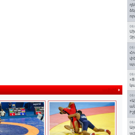
ղե
ձե
որ
08.
Մի
Չ
08.
Հո
փե
պա
08.
«Ց
կա
ավելին
08.
«Ա
ան
Ի
08.
Ար
աշ