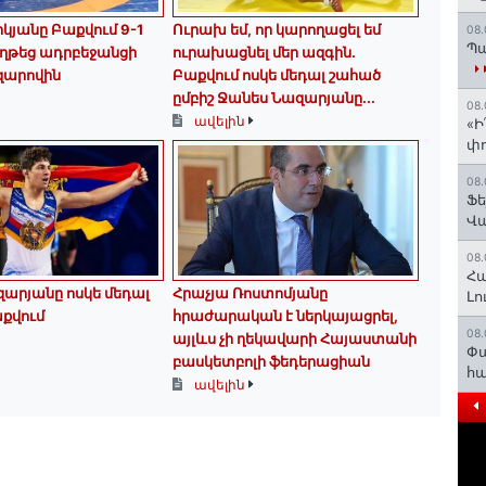
կյանը Բաքվում 9-1
Ուրախ եմ, որ կարողացել եմ
08.
Պա
ղթեց ադրբեջանցի
ուրախացնել մեր ազգին.
զարովին
Բաքվում ոսկե մեդալ շահած
ըմբիշ Ջանես Նազարյանը...
08.
ավելին
«Ի
փո
08.
Ֆե
Վ
08.
Հա
արյանը ոսկե մեդալ
Հրաչյա Ռոստոմյանը
Լո
քվում
հրաժարական է ներկայացրել,
08.
այլևս չի ղեկավարի Հայաստանի
Փա
բասկետբոլի ֆեդերացիան
հ
ավելին