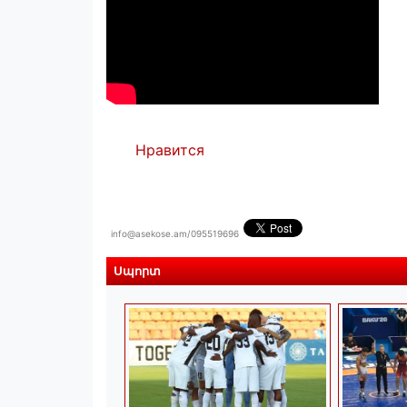
Нравится
info@asekose.am/095519696
Սպորտ