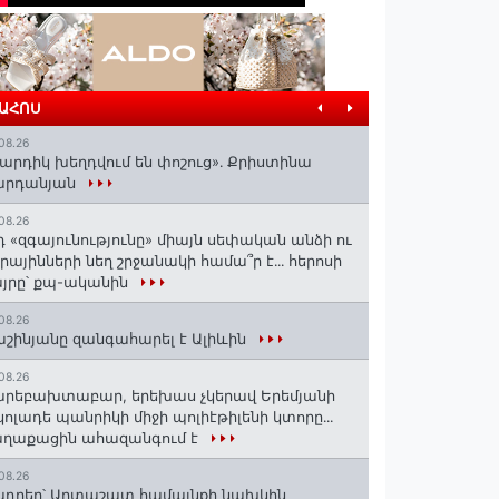
ՐԱՀՈՍ
08.26
արդիկ խեղդվում են փոշուց»․ Քրիստինա
արդանյան
08.26
դ «զգայունությունը» միայն սեփական անձի ու
ւրայինների նեղ շրջանակի համա՞ր է․․․ հերոսի
յրը՝ քպ-ականին
08.26
շինյանը զանգահարել է Ալիևին
08.26
րեբախտաբար, երեխաս չկերավ Երեմյանի
կոլադե պանրիկի միջի պոլիէթիլենի կտորը․․․
աղաքացին ահազանգում է
08.26
դրեր՝ Արտաշատ համայնքի նախկին