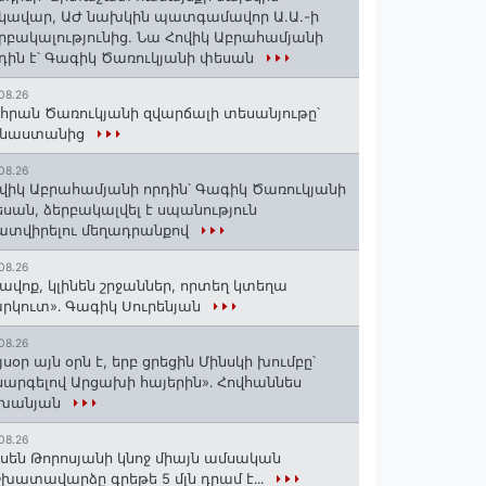
կավար, ԱԺ նախկին պատգամավոր Ա.Ա.-ի
րբակալությունից. Նա Հովիկ Աբրահամյանի
դին է՝ Գագիկ Ծառուկյանի փեսան
08.26
հրան Ծառուկյանի զվարճալի տեսանյութը՝
ինաստանից
08.26
վիկ Աբրահամյանի որդին՝ Գագիկ Ծառուկյանի
սան, ձերբակալվել է սպանություն
տվիրելու մեղադրանքով
08.26
ավոք, կլինեն շրջաններ, որտեղ կտեղա
րկուտ»․ Գագիկ Սուրենյան
08.26
յսօր այն օրն է, երբ ցրեցին Մինսկի խումբը՝
արգելով Արցախի հայերին»․ Հովհաննես
շխանյան
08.26
սեն Թորոսյանի կնոջ միայն ամսական
խատավարձը գրեթե 5 մլն դրամ է․․․